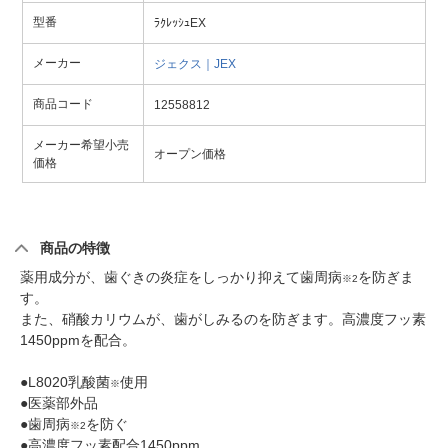
型番
ﾗｸﾚｯｼｭEX
メーカー
ジェクス｜JEX
商品コード
12558812
メーカー希望小売
オープン価格
価格
商品の特徴
薬用成分が、歯ぐきの炎症をしっかり抑えて歯周病
を防ぎま
※2
す。
また、硝酸カリウムが、歯がしみるのを防ぎます。高濃度フッ素
1450ppmを配合。
●L8020乳酸菌
使用
※
●医薬部外品
●歯周病
を防ぐ
※2
●高濃度フッ素配合1450ppm