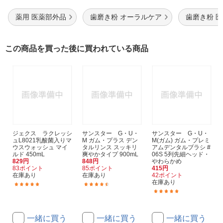
薬用 医薬部外品
歯磨き粉 オーラルケア
歯磨き粉 
この商品を買った後に買われている商品
ジェクス ラクレッシ
サンスター G・U・
サンスター G・U・
ュL8021乳酸菌入りマ
M ガム・プラス デン
M(ガム) ガム・プレミ
ウスウォッシュ マイ
タルリンス スッキリ
アムデンタルブラシ #
ルド 450mL
爽やかタイプ 900mL
06S 5列先細ヘッド・
829円
848円
やわらかめ
83ポイント
85ポイント
415円
在庫あり
在庫あり
42ポイント
在庫あり
(14)
(30)
(1)
一緒に買う
一緒に買う
一緒に買う