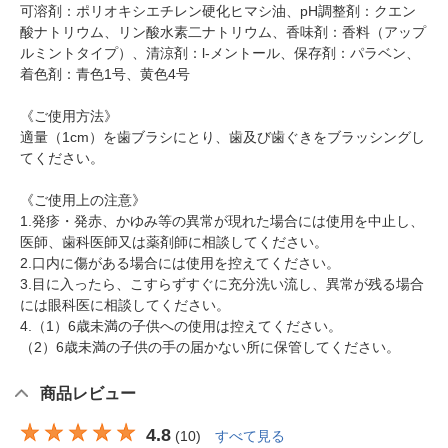
可溶剤：ポリオキシエチレン硬化ヒマシ油、pH調整剤：クエン
酸ナトリウム、リン酸水素二ナトリウム、香味剤：香料（アップ
ルミントタイプ）、清涼剤：l-メントール、保存剤：パラベン、
着色剤：青色1号、黄色4号
《ご使用方法》
適量（1cm）を歯ブラシにとり、歯及び歯ぐきをブラッシングし
てください。
《ご使用上の注意》
1.発疹・発赤、かゆみ等の異常が現れた場合には使用を中止し、
医師、歯科医師又は薬剤師に相談してください。
2.口内に傷がある場合には使用を控えてください。
3.目に入ったら、こすらずすぐに充分洗い流し、異常が残る場合
には眼科医に相談してください。
4.（1）6歳未満の子供への使用は控えてください。
（2）6歳未満の子供の手の届かない所に保管してください。
商品レビュー
4.8
(
10
)
すべて見る