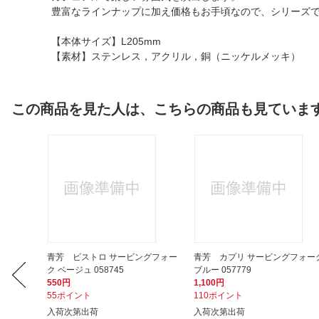
豊富なラインナップに加え価格もお手頃なので、シリーズ
【本体サイズ】L205mm
【素材】ステンレス，アクリル，銅（ニッケルメッキ）
この商品を見た人は、こちらの商品も見ていま
世界ビス
青芳 ビストロ サービングフォー
青芳 カプリ サービングフォー
ク ベージュ 058745
ブルー 057779
550円
1,100円
55ポイント
110ポイント
入荷次第出荷
入荷次第出荷