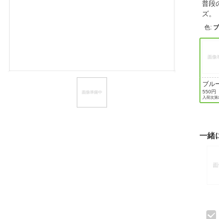
普段
ほしいもの
ズ
色
:
お知らせ
ブル
550円
入荷次第
一緒