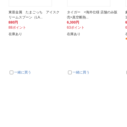
東亜金属 たまごっち アイスク
タイガー <海外仕様 店舗のみ販
リームスプーン（LA...
売>真空断熱...
880円
6,300円
88ポイント
63ポイント
在庫あり
在庫あり
一緒に買う
一緒に買う