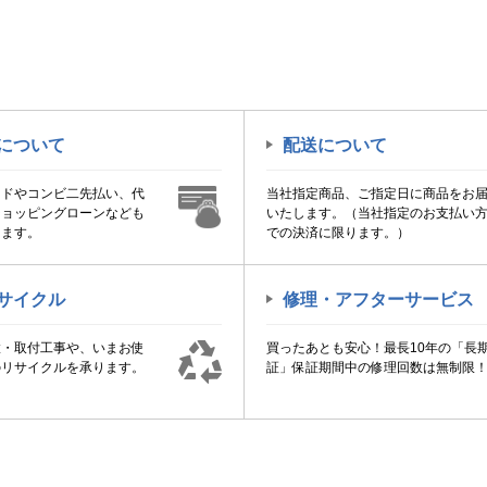
について
配送について
ードやコンビ二先払い、代
当社指定商品、ご指定日に商品をお
ショッピングローンなども
いたします。（当社指定のお支払い
けます。
での決済に限ります。）
サイクル
修理・アフターサービス
置・取付工事や、いまお使
買ったあとも安心！最長10年の「長
のリサイクルを承ります。
証」保証期間中の修理回数は無制限