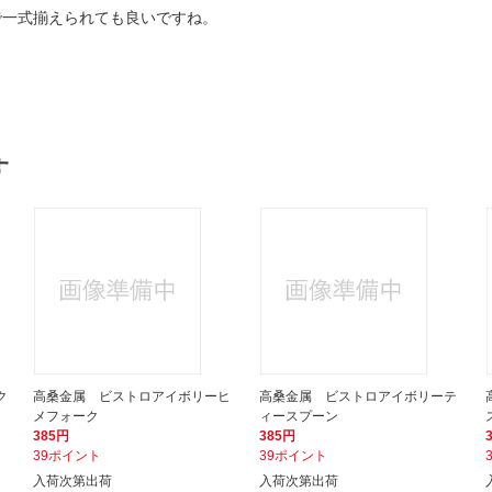
で一式揃えられても良いですね。
す
ク
高桑金属 ビストロアイボリーヒ
高桑金属 ビストロアイボリーテ
メフォーク
ィースプーン
385円
385円
39ポイント
39ポイント
入荷次第出荷
入荷次第出荷