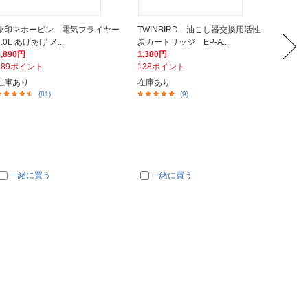
象印マホービン 電気フライヤー
TWINBIRD 油こし器交換用活性
サーモ
1.0L あげあげ メ...
炭カートリッジ EP-A...
ットブラッ
6,890円
1,380円
2,350
689ポイント
138ポイント
235ポ
在庫あり
在庫あり
在庫あ
(81)
(9)
一緒に買う
一緒に買う
一