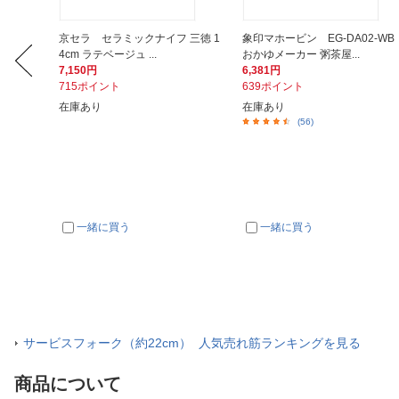
シセット
京セラ セラミックナイフ 三徳 1
象印マホービン EG-DA02-WB
4cm ラテベージュ ...
おかゆメーカー 粥茶屋...
7,150円
6,381円
715ポイント
639ポイント
在庫あり
在庫あり
(56)
一緒に買う
一緒に買う
サービスフォーク（約22cm） 人気売れ筋ランキングを見る
商品について