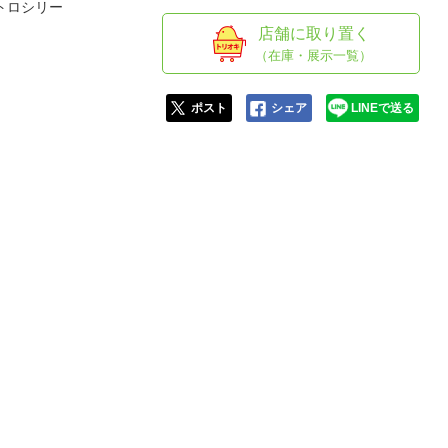
人窓口
トロシリー
店舗に取り置く
R情報
（在庫・展示一覧）
ポスト
シェア
LINEで送る
nglish / 中文