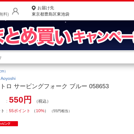
お届け先
無料)
東京都豊島区東池袋
商品をさがす
ランキングからさがす
ネ
cm）
カテゴリ一覧からさがす
ポ
oyoshi
トロ サービングフォーク ブルー 058653
店
550円
（税込）
お
ント
55ポイント
（
10%
）
お客様サポート
（55円相当）
ご利用ガイド