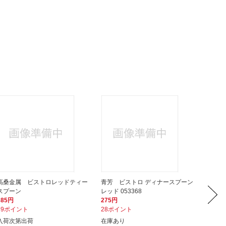
高桑金属 ビストロレッドティー
青芳 ビストロ ディナースプーン
サイバ
スプーン
レッド 053368
コレクシ
385円
275円
20,33
39ポイント
28ポイント
2,03
入荷次第出荷
在庫あり
次回入