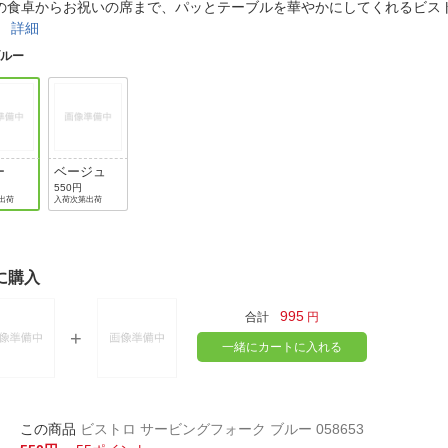
法
の食卓からお祝いの席まで、パッとテーブルを華やかにしてくれるビス
よくある質問・お問合せ
。
詳細
I
ご利用規約
ブルー
E
ー
ベージュ
550円
出荷
入荷次第出荷
に購入
995
合計
円
一緒にカートに入れる
ビストロ サービングフォーク ブルー 058653