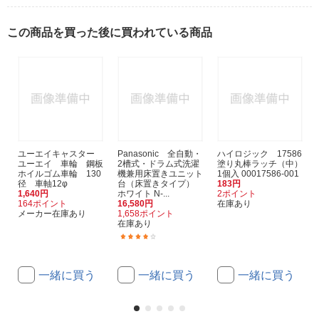
この商品を買った後に買われている商品
ユーエイキャスター
Panasonic 全自動・
ハイロジック 17586
ユーエイ 車輪 鋼板
2槽式・ドラム式洗濯
塗り丸棒ラッチ（中）
ホイルゴム車輪 130
機兼用床置きユニット
1個入 00017586-001
径 車軸12φ
台（床置きタイプ）
183円
1,640円
ホワイト N-...
2ポイント
164ポイント
16,580円
在庫あり
メーカー在庫あり
1,658ポイント
在庫あり
(11)
一緒に買う
一緒に買う
一緒に買う