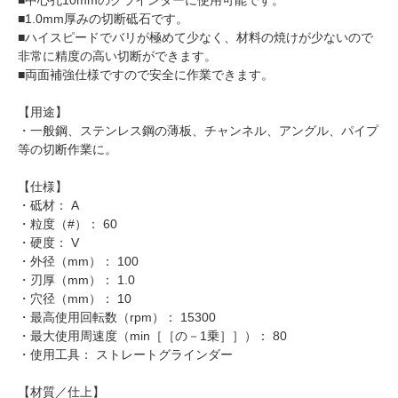
■中心孔10mmのグラインダーに使用可能です。
■1.0mm厚みの切断砥石です。
■ハイスピードでバリが極めて少なく、材料の焼けが少ないので
非常に精度の高い切断ができます。
■両面補強仕様ですので安全に作業できます。
【用途】
・一般鋼、ステンレス鋼の薄板、チャンネル、アングル、パイプ
等の切断作業に。
【仕様】
・砥材： A
・粒度（#）： 60
・硬度： V
・外径（mm）： 100
・刃厚（mm）： 1.0
・穴径（mm）： 10
・最高使用回転数（rpm）： 15300
・最大使用周速度（min［［の－1乗］］）： 80
・使用工具： ストレートグラインダー
【材質／仕上】