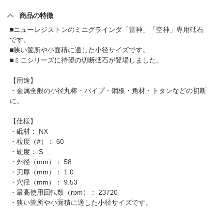
商品の特徴
■ニューレジストンのミニグラインダ「雷神」「空神」専用砥石
です。
■狭い箇所や小面積に適した小径サイズです。
■ミニシリーズに待望の切断砥石が登場しました。
【用途】
・金属全般の小径丸棒・パイプ・鋼板・角材・トタンなどの切断
に。
【仕様】
・砥材： NX
・粒度（#）： 60
・硬度： S
・外径（mm）： 58
・刃厚（mm）： 1.0
・穴径（mm）： 9.53
・最高使用回転数（rpm）： 23720
・狭い箇所や小面積に適した小径サイズです。