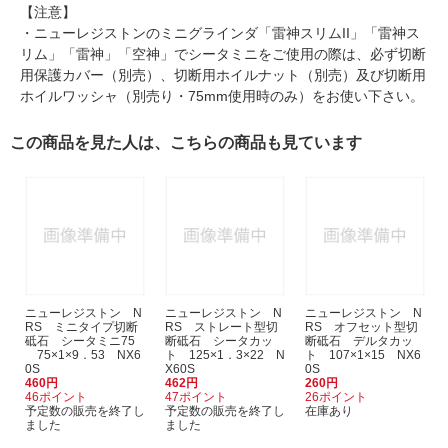
【注意】
・ニューレジストンのミニグラインダ「雷神スリムII」「雷神ス
リム」「雷神」「空神」でシータミニをご使用の際は、必ず切断
用保護カバー（別売）、切断用ホイルナット（別売）及び切断用
ホイルワッシャ（別売り・75mm使用時のみ）をお使い下さい。
この商品を見た人は、こちらの商品も見ています
ニューレジストン N
ニューレジストン N
ニューレジストン N
RS ミニタイプ切断
RS ストレート型切
RS オフセット型切
砥石 シータミニ75
断砥石 シータカッ
断砥石 デルタカッ
75×1×9．53 NX6
ト 125×1．3×22 N
ト 107×1×15 NX6
0S
X60S
0S
460円
462円
260円
46ポイント
47ポイント
26ポイント
予定数の販売を終了し
予定数の販売を終了し
在庫あり
ました
ました