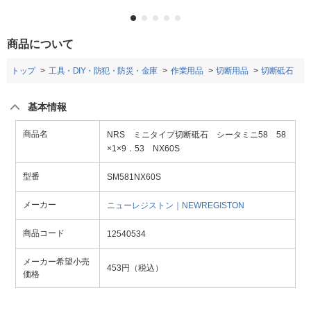
商品について
トップ
工具・DIY・防犯・防災・金庫
作業用品
切断用品
切断砥石
基本情報
商品名
NRS ミニタイプ切断砥石 シータミニ58 58
×1×9．53 NX60S
型番
SM581NX60S
メーカー
ニューレジストン｜NEWREGISTON
商品コード
12540534
メーカー希望小売
453円（税込）
価格