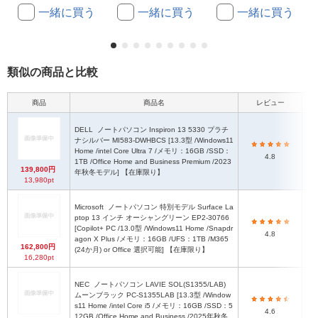
一緒に買う
一緒に買う
一緒に買う
類似の商品と比較
商品
商品名
レビュー
本
DELL
ノートパソコン Inspiron 13 5330 プラチ
ナシルバー MI583-DWHBCS [13.3型 /Windows11
Home /intel Core Ultra 7 /メモリ：16GB /SSD：
4.8
1TB /Office Home and Business Premium /2023
139,800円
年秋冬モデル] 【在庫限り】
13,980pt
Microsoft
ノートパソコン 特別モデル Surface La
ptop 13 インチ オーシャングリーン EP2-30766
[Copilot+ PC /13.0型 /Windows11 Home /Snapdr
2
4.8
agon X Plus /メモリ：16GB /UFS：1TB /M365
162,800円
(24か月) or Office 選択可能] 【在庫限り】
16,280pt
NEC
ノートパソコン LAVIE SOL(S1355/LAB)
ムーンブラック PC-S1355LAB [13.3型 /Window
s11 Home /intel Core i5 /メモリ：16GB /SSD：5
4.6
12GB /Office Home and Business /2025年秋冬