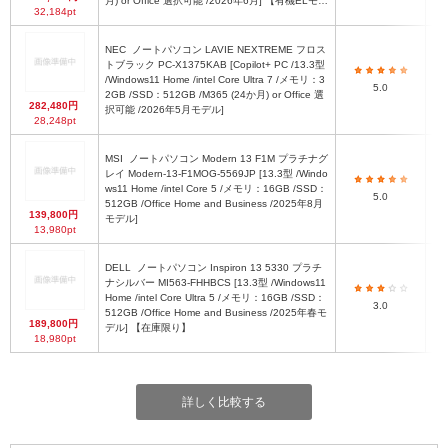
月) or Office 選択可能 /2026年6月] 【有機ELモデ
32,184pt
ル】
NEC
ノートパソコン LAVIE NEXTREME フロス
トブラック PC-X1375KAB [Copilot+ PC /13.3型
/Windows11 Home /intel Core Ultra 7 /メモリ：3
W
5.0
2GB /SSD：512GB /M365 (24か月) or Office 選
282,480円
択可能 /2026年5月モデル]
28,248pt
MSI
ノートパソコン Modern 13 F1M プラチナグ
レイ Modern-13-F1MOG-5569JP [13.3型 /Windo
ws11 Home /intel Core 5 /メモリ：16GB /SSD：
5.0
512GB /Office Home and Business /2025年8月
139,800円
モデル]
13,980pt
DELL
ノートパソコン Inspiron 13 5330 プラチ
ナシルバー MI563-FHHBCS [13.3型 /Windows11
Home /intel Core Ultra 5 /メモリ：16GB /SSD：
3.0
512GB /Office Home and Business /2025年春モ
189,800円
デル] 【在庫限り】
18,980pt
詳しく比較する