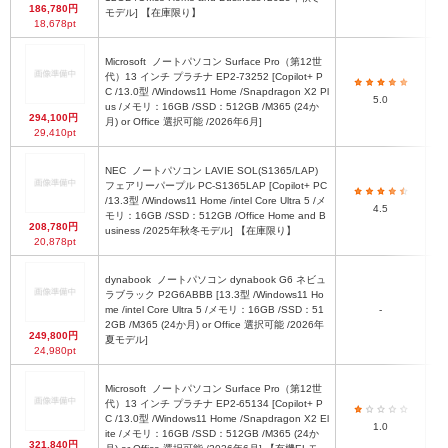
186,780円
モデル] 【在庫限り】
18,678pt
Microsoft
ノートパソコン Surface Pro（第12世
代）13 インチ プラチナ EP2-73252 [Copilot+ P
C /13.0型 /Windows11 Home /Snapdragon X2 Pl
28
5.0
us /メモリ：16GB /SSD：512GB /M365 (24か
294,100円
月) or Office 選択可能 /2026年6月]
29,410pt
NEC
ノートパソコン LAVIE SOL(S1365/LAP)
フェアリーパープル PC-S1365LAP [Copilot+ PC
/13.3型 /Windows11 Home /intel Core Ultra 5 /メ
4.5
モリ：16GB /SSD：512GB /Office Home and B
208,780円
usiness /2025年秋冬モデル] 【在庫限り】
20,878pt
dynabook
ノートパソコン dynabook G6 ネビュ
ラブラック P2G6ABBB [13.3型 /Windows11 Ho
約
me /intel Core Ultra 5 /メモリ：16GB /SSD：51
-
2GB /M365 (24か月) or Office 選択可能 /2026年
249,800円
夏モデル]
24,980pt
Microsoft
ノートパソコン Surface Pro（第12世
代）13 インチ プラチナ EP2-65134 [Copilot+ P
C /13.0型 /Windows11 Home /Snapdragon X2 El
28
1.0
ite /メモリ：16GB /SSD：512GB /M365 (24か
321,840円