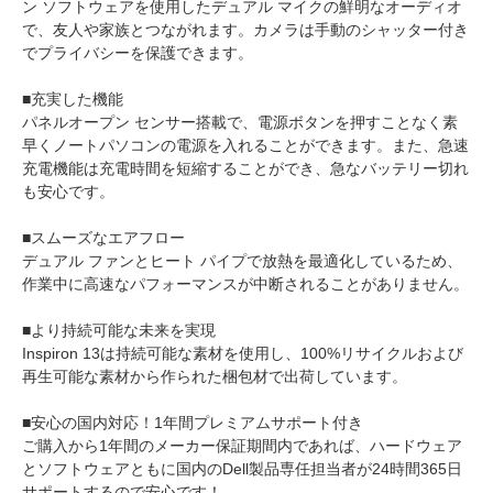
ン ソフトウェアを使用したデュアル マイクの鮮明なオーディオ
で、友人や家族とつながれます。カメラは手動のシャッター付き
でプライバシーを保護できます。
■充実した機能
パネルオープン センサー搭載で、電源ボタンを押すことなく素
早くノートパソコンの電源を入れることができます。また、急速
充電機能は充電時間を短縮することができ、急なバッテリー切れ
も安心です。
■スムーズなエアフロー
デュアル ファンとヒート パイプで放熱を最適化しているため、
作業中に高速なパフォーマンスが中断されることがありません。
■より持続可能な未来を実現
Inspiron 13は持続可能な素材を使用し、100%リサイクルおよび
再生可能な素材から作られた梱包材で出荷しています。
■安心の国内対応！1年間プレミアムサポート付き
ご購入から1年間のメーカー保証期間内であれば、ハードウェア
とソフトウェアともに国内のDell製品専任担当者が24時間365日
サポートするので安心です！