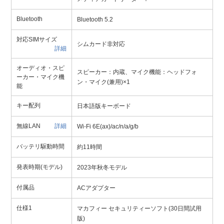
Bluetooth
Bluetooth 5.2
対応SIMサイズ
シムカード非対応
詳細
オーディオ・スピ
スピーカー：内蔵、マイク機能：ヘッドフォ
ーカー・マイク機
ン・マイク(兼用)×1
能
キー配列
日本語版キーボード
無線LAN
詳細
Wi-Fi 6E(ax)/ac/n/a/g/b
バッテリ駆動時間
約11時間
発表時期(モデル)
2023年秋冬モデル
付属品
ACアダプター
仕様1
マカフィー セキュリティーソフト(30日間試用
版)