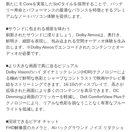
新たに E Coreを実装したSoCタイルを採用することで、バッテ
リー寿命とパフォーマンスの最適なバランスを特徴とするプレミ
アムなノートパソコン体験を提供します。
■サウンドに包まれる感覚を味わう
刷新されたサウンドに浸りましょう。Dolby Atmosは、奥行き、
鮮明さ、細部を表現し、包み込まれる空間オーディオ体験を生み
出します。※Dolby Atmosでエンコードされたコンテンツとオー
ディオが必要です。
■より大きな画面で真に迫るビジュアル
Dolby Visionのハイ ダイナミック レンジ(HDR)テクノロジーによ
る極めて鮮明な色彩とシャープなコントラストで映画やテレビ番
組をストリーミングできます。16:10のディスプレイで、高さが
拡張された画面により多くのコンテンツを表示できます。DC
Dimmingは画面のフリッカーを軽減し、Dell ComfortView Plusテ
クノロジーにより、リアルな色彩を損なうことなく有害なブルー
ライトを低減します。
■没頭できるビデオ チャット
FHD解像度のカメラと、AIバックグラウンド ノイズ リダクショ