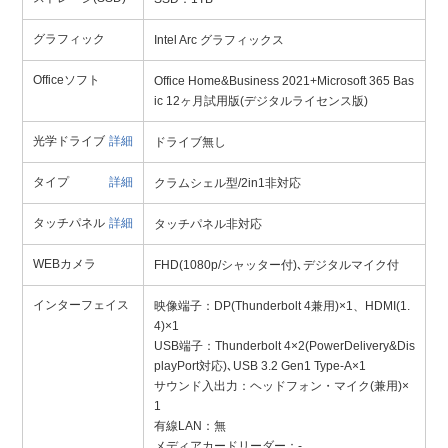
グラフィック
Intel Arc グラフィックス
Officeソフト
Office Home&Business 2021+Microsoft 365 Bas
ic 12ヶ月試用版(デジタルライセンス版)
光学ドライブ
詳細
ドライブ無し
タイプ
詳細
クラムシェル型/2in1非対応
タッチパネル
詳細
タッチパネル非対応
WEBカメラ
FHD(1080p/シャッター付)､デジタルマイク付
インターフェイス
映像端子：DP(Thunderbolt 4兼用)×1、HDMI(1.
4)×1
USB端子：Thunderbolt 4×2(PowerDelivery&Dis
playPort対応)､USB 3.2 Gen1 Type-A×1
サウンド入出力：ヘッドフォン・マイク(兼用)×
1
有線LAN：無
メディアカードリーダー：-