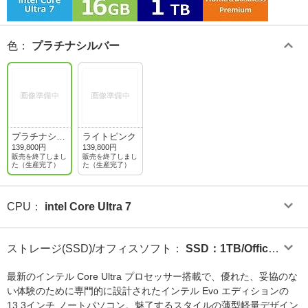
色
：
プラチナシルバー
プラチナシル
ライトピンク
バー
139,800円
139,800円
販売を終了しまし
販売を終了しまし
た（生産完了）
た（生産完了）
CPU
：
intel Core Ultra 7
ストレージ(SSD)/オフィスソフト
：
SSD：1TB/Office
Home and Business Premium
最新のインテル Core Ultra プロセッサー搭載で、優れた、妥協のな
い体験のために専門的に設計されたインテル Evo エディションの
13.3インチ ノートパソコン。魅了するスタイルの薄型軽量デザイン