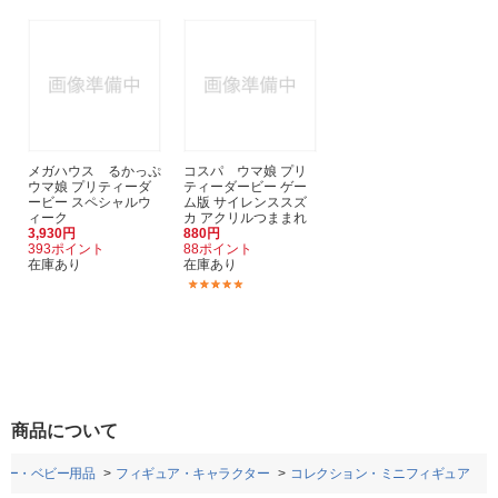
メガハウス るかっぷ
コスパ ウマ娘 プリ
ウマ娘 プリティーダ
ティーダービー ゲー
ービー スペシャルウ
ム版 サイレンススズ
ィーク
カ アクリルつままれ
3,930円
880円
393ポイント
88ポイント
在庫あり
在庫あり
(1)
商品について
ビー・ベビー用品
フィギュア・キャラクター
コレクション・ミニフィギュア