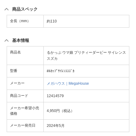
商品スペック
全長（mm）
約110
基本情報
商品名
るかっぷ ウマ娘 プリティーダービー サイレンス
スズカ
型番
#ﾙｶｯﾌﾟｻｲﾚﾝｽｽｽﾞｶ
メーカー
メガハウス｜MegaHouse
商品コード
12414579
メーカー希望小売
4,950円（税込）
価格
メーカー発売日
2024年5月