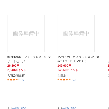
G
thinkTANK フォトクロス 14L デ
TAMRON カメラレンズ 35-100
ザートセージ
mm F/2.8 Di III VXD（...
26,400円
149,600円
2,640ポイント
14,960ポイント
入荷次第出荷
在庫あり
(1)
(1)
一緒に買う
一緒に買う