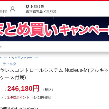
お届け先
無料)
東京都豊島区東池袋
商品をさがす
ランキングからさがす
ネ
サリー
リグ用アクセサリー
カテゴリ一覧からさがす
ポ
TA｜ティルタ
ヤレスコントロールシステム Nucleus-M(フルキ
店
ケース付属)
お
246,180円
（税込）
お客様サポート
ント
2,462ポイント
（2,462円相当）
ご利用ガイド
の商品のキャンペーン