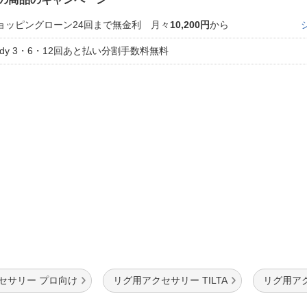
法
よくある質問・お問合せ
ョッピングローン24回まで無金利 月々
10,200円
から
I
ご利用規約
aidy 3・6・12回あと払い分割手数料無料
E
セサリー プロ向け
リグ用アクセサリー TILTA
リグ用ア