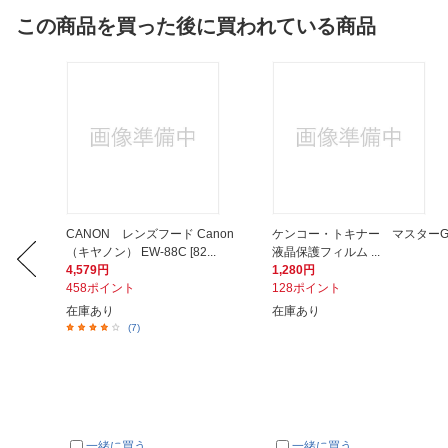
この商品を買った後に買われている商品
MT-22
CANON レンズフード Canon
ケンコー・トキナー マスター
（キヤノン） EW-88C [82...
液晶保護フィルム ...
4,579円
1,280円
458ポイント
128ポイント
在庫あり
在庫あり
(7)
一緒に買う
一緒に買う