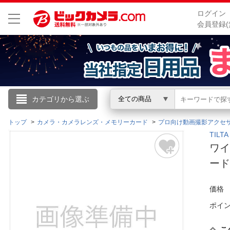
ログイン
会員登録(
こんにちは
カテゴリから選ぶ
全ての商品
ログイン
トップ
カメラ・カメラレンズ・メモリーカード
プロ向け動画撮影アクセ
TIL
ワイ
新規会員登録
ード
会員メニュー
価格
お買いもの履歴
ポイ
閲覧履歴
こ