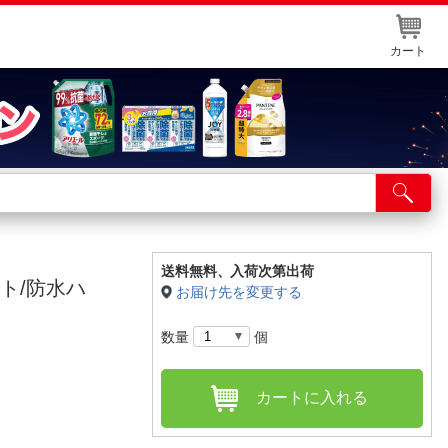
カート
店舗サービス
ット取り置き
イントカードWEB登録
送料無料、
入荷次第出荷
ット/防水ハ
お届け先を変更する
舗情報・店舗一覧
数量
個
取り寄せ品入荷状況照会
カートに入れる