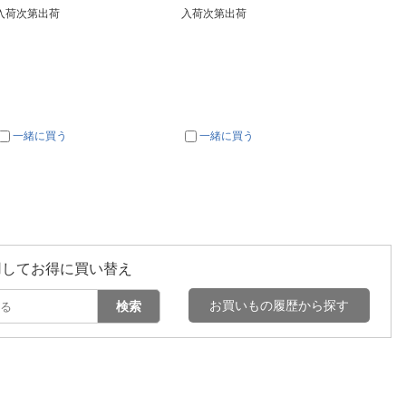
入荷次第出荷
入荷次第出荷
一緒に買う
一緒に買う
一
用してお得に買い替え
お買いもの履歴から探す
検索