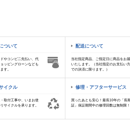
について
配送について
ードやコンビ二先払い、代
当社指定商品、ご指定日に商品をお
ショッピングローンなども
いたします。（当社指定のお支払い
けます。
での決済に限ります。）
サイクル
修理・アフターサービス
置・取付工事や、いまお使
買ったあとも安心！最長10年の「長
のリサイクルを承ります。
証」保証期間中の修理回数は無制限