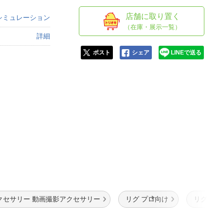
人窓口
店舗に取り置く
シミュレーション
R情報
（在庫・展示一覧）
詳細
ポスト
シェア
LINEで送る
nglish / 中文
クセサリー 動画撮影アクセサリー
リグ プロ向け
リグ用