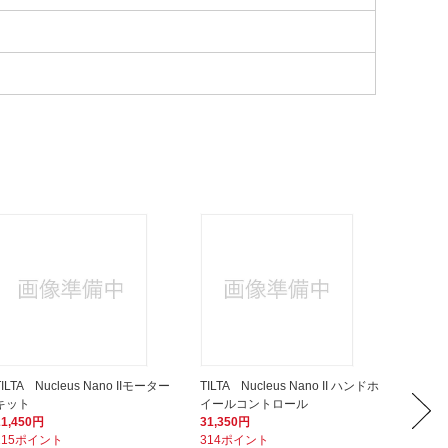
TILTA Nucleus Nano IIモーター
TILTA Nucleus Nano II ハンドホ
TILTA N
キット
イールコントロール
52,80
21,450円
31,350円
528ポ
215ポイント
314ポイント
入荷次