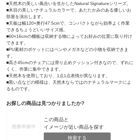
■天然木の美しい風合いを生かしたNatural Signatureシリーズ。
■木目の美しいナチュラルカラーで、あたたかみのある優しいお
部屋を演出します。
■天板は幅120×奥行47.5cmで、コンパクトながら効率よく作業
できるちょうどいいサイズ感。
■60×16cmの棚板は収納する物によってお好みの位置に取り付け
できます。
■PU素材のポケットにはペンやメガネなどの小物を収納できま
す。
■高さ45cmのチェアには滑り止めクッション付きなので、ずれに
くく、作業に集中できます。
■天然木を使用しており、1点1点表情が異なります。
■黒い点などの模様は、天然木ならではのナチュラルマークによ
るものです。
お探しの商品は見つかりましたか?
この商品と
イメージが近い商品を探す
検索する