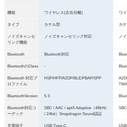
機能
ワイヤレス(左右分離)
ワイ
タイプ
カナル型
カナ
ノイズキャンセ
ノイズキャンセリング対応
ノイ
リング機能
Bluetooth
Bluetooth対応
Blu
BluetoothのClass
-
Blu
Bluetooth 対応プ
HSP/HFP/A2DP/BLE/PBAP/SPP
A2
ロファイル
TM
BluetoothVersion
5.3
Blu
Bluetooth対応コ
SBC / AAC / aptX Adaptive（48kHz
SB
ーデック
/ 24bit）Snapdragon Sound認証
充電端子
USB Type-C
USB