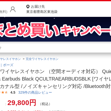
お届け先
無料)
東京都豊島区東池袋
商品をさがす
ランキングからさがす
ネ
ヤレスイヤホン
完全ワイヤレスイヤホン
カテゴリ一覧からさがす
ポ
E｜ボーズ
ワイヤレスイヤホン （空間オーディオ対応） QuietC
店
ra Earbuds Black QCULTRAEARBUDSBLK [ワ
お
 /カナル型 /ノイズキャンセリング対応 /Bluetooth対
お客様サポート
4.5
329
件の商品レビュー
29,800円
（税込）
ご利用ガイド