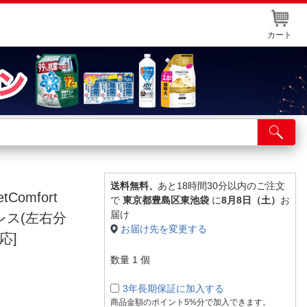
カート
店舗サービス
ット取り置き
イントカードWEB登録
送料無料、
あと18時間30分以内のご注文
omfort
で
東京都豊島区東池袋
に
8月8日（土）
お
舗情報・店舗一覧
届け
イヤレス(左右分
お届け先を変更する
取り寄せ品入荷状況照会
応]
数量
1
個
3年長期保証に加入する
商品金額のポイント5%分で加入できます。