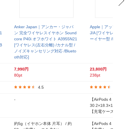
イ
Anker Japan｜アンカー・ジャパ
Apple｜アップル AirPo
1
ン 完全ワイヤレスイヤホン Sound
J/A [ワイヤレス(左右
core P40i オフホワイト A3955N21
ーイヤー型 /Bluetoot
B
[ワイヤレス(左右分離) /カナル型 /
ノイズキャンセリング対応 /Blueto
oth対応]
7,990円
23,800円
80pt
238pt
4.5
4.6
-
【AirPods 4（左右
30.2×18.3×18.1mm
【充電ケース】46.2×50
）
約5g（イヤホン本体 片耳） / 約
【AirPods 4（左右各