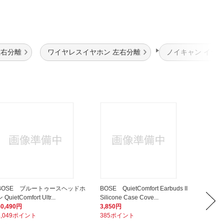
左右分離
ワイヤレスイヤホン 左右分離
ノイキャン イヤ
BOSE ブルートゥースヘッドホ
BOSE QuietComfort Earbuds II
BOS
 QuietComfort Ultr...
Silicone Case Cove...
ー Sound
50,490円
3,850円
17,82
5,049ポイント
385ポイント
1,78