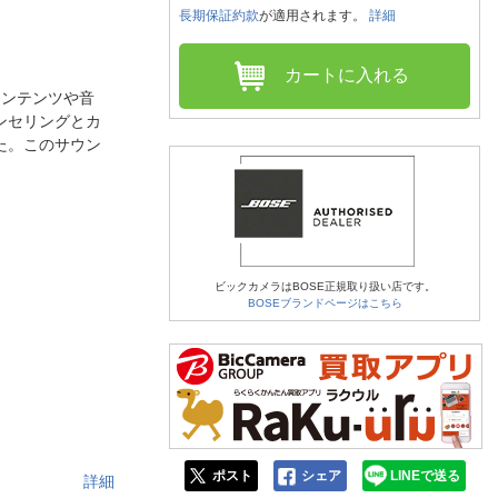
人窓口
長期保証約款
が適用されます。
詳細
R情報
カートに入れる
コンテンツや音
ンセリングとカ
た。このサウン
nglish / 中文
ビックカメラはBOSE正規取り扱い店です。
BOSEブランドページはこちら
ポスト
シェア
LINEで送る
詳細