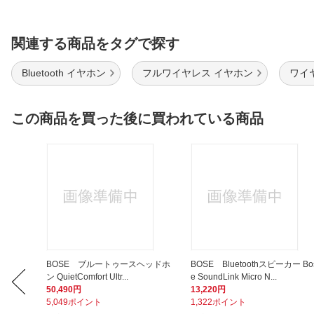
関連する商品をタグで探す
Bluetooth イヤホン
フルワイヤレス イヤホン
ワイヤ
この商品を買った後に買われている商品
B-Cケー
BOSE ブルートゥースヘッドホ
BOSE Bluetoothスピーカー Bo
ン QuietComfort Ultr...
e SoundLink Micro N...
50,490円
13,220円
5,049ポイント
1,322ポイント