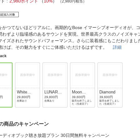
法
ント
2,980ポイント
（
10%
）
（2,980円相当）
よくある質問・お問合せ
I
ご利用規約
をかつてないほどリアルに。画期的なBose イマーシブオーディオが、
問わずより臨場感のあるサウンドを実現。世界最高クラスのノイズキャ
マイズされたサウンドパフォーマンス。さらに装着感にもこだわりまし
E
聴けば、その魅力をすぐにご体感いただけるはずです。
詳細
lack
White
LUNAR
Moon
Diamond
Smoke
BLUE
Stone Blue
0円
29,800円
29,800円
39,600円
39,600円
在庫あり
在庫あり
販売を終了しまし
販売を終了しまし
た（生産完了）
た（生産完了）
の商品のキャンペーン
ーディオブック聴き放題プラン 30日間無料キャンペーン