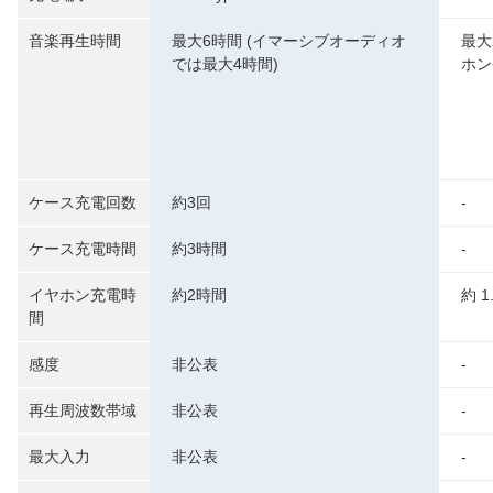
音楽再生時間
最大6時間 (イマーシブオーディオ
最大
では最大4時間)
ホン
ケース充電回数
約3回
-
ケース充電時間
約3時間
-
イヤホン充電時
約2時間
約 1
間
感度
非公表
-
再生周波数帯域
非公表
-
最大入力
非公表
-