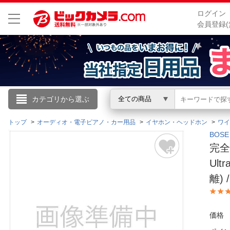
ログイン
会員登録(
こんにちは
カテゴリから選ぶ
全ての商品
ログイン
トップ
オーディオ・電子ピアノ・カー用品
イヤホン・ヘッドホン
ワイ
BOS
完全
新規会員登録
Ult
離)
会員メニュー
お買いもの履歴
価格
閲覧履歴