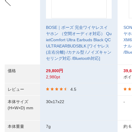
BOSE｜ボーズ 完全ワイヤレスイ
SO
ヤホン （空間オーディオ対応） Qu
ヤホ
ietComfort Ultra Earbuds Black QC
XM
ULTRAEARBUDSBLK [ワイヤレス
ナル
(左右分離) /カナル型 /ノイズキャン
/Bl
セリング対応 /Bluetooth対応]
価格
29,800円
39,
2,980pt
ポイ
レビュー
4.5
本体サイズ
30x17x22
-
(H×W×D) mm
本体重量
7g
約 6