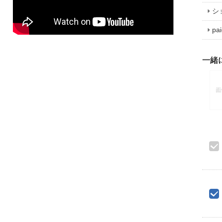
シ
p
一緒