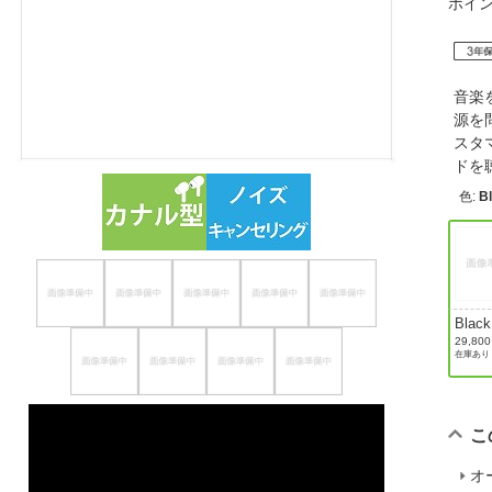
ポイ
ほしいもの
お知らせ
音楽
源を
スタ
ドを
色
:
B
Black
29,80
在庫あり
こ
オ