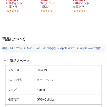
938ポイント
798ポイント
798ポイント
在庫あり
在庫あり
在庫あり
(1)
(13)
(9)
商品について
辺機器・PCソフト
Mac・iPad・Apple関連
Apple Watch
Apple Watch本体
商品スペック
シリーズ
Series9
バンド種類
スポーツバンド
サイズ
41mm
通信方式
GPS+Cellular