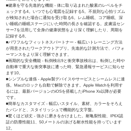
■健康を守る先進的な機能 - 体に取り込まれた酸素のレベルをチ
ェックする
4
。いつでも心電図を記録する
5
。不規則な心拍リズム
が検知された場合に通知を受け取る
6
。レム睡眠、コア睡眠、深
い睡眠の睡眠ステージにいた時間の長さを確認する。皮膚温セン
サー
7
を活用して全身の健康状態をより深く理解したり、周期を
記録する
8
。
■パワフルなフィットネスパートナー - 幅広いトレーニング方法
が用意されたワークアウトアプリ。先進的な計測方法で、パフォ
ーマンスをより深く理解できます。
■画期的な安全機能 - 転倒検出
9
と衝突事故検出は、転倒した時や
自動車で重大な衝突事故に遭った時、緊急通報サービスに知らせ
ます
10
。
■シンプルな連係 - Apple製デバイスやサービスとシームレスに連
係。Macのロックも自動で解除できます。Apple Watchを利用す
るには、最新バージョンのiOSを搭載したiPhone Xs以降が必要
です。
■簡単なカスタマイズ - 幅広いスタイル、素材、カラーをそろえ
たバンドと、スタイリッシュで機能的な文字盤。
■驚くほど頑丈 - 強さに磨きをかけました。耐亀裂性能、IP6X認
証の防塵性能
11
、50メートルの泳げる耐水性能を持っています
12
。