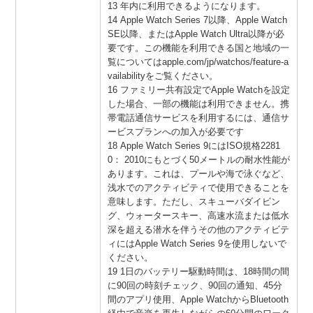
13 年内に利用できるようになります。
14 Apple Watch Series 7以降、Apple Watch
SE以降、またはApple Watch Ultra以降が必
要です。この機能を利用できる国と地域の一
覧についてはapple.com/jp/watchos/feature-a
vailabilityをご覧ください。
16 ファミリー共有設定でApple Watchを設定
した場合、一部の機能は利用できません。携
帯電話通信サービスを利用するには、通信サ
ービスプランへの加入が必要です
18 Apple Watch Series 9にはISO規格2281
0： 2010にもとづく50メートルの耐水性能が
あります。これは、プールや海で泳ぐなど、
浅水でのアクティビティで使用できることを
意味します。ただし、スキューバダイビン
グ、ウォータースキー、高速水流または低水
深を超える潜水を伴うその他のアクティビテ
ィにはApple Watch Series 9を使用しないで
ください。
19 1日のバッテリー駆動時間は、18時間の間
に90回の時刻チェック、90回の通知、45分
間のアプリ使用、Apple WatchからBluetooth