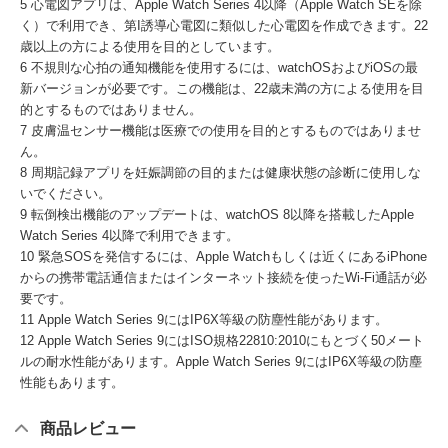
5 心電図アプリは、Apple Watch Series 4以降（Apple Watch SEを除
く）で利用でき、第I誘導心電図に類似した心電図を作成できます。22
歳以上の方による使用を目的としています。
6 不規則な心拍の通知機能を使用するには、watchOSおよびiOSの最
新バージョンが必要です。この機能は、22歳未満の方による使用を目
的とするものではありません。
7 皮膚温センサー機能は医療での使用を目的とするものではありませ
ん。
8 周期記録アプリを妊娠調節の目的または健康状態の診断に使用しな
いでください。
9 転倒検出機能のアップデートは、watchOS 8以降を搭載したApple
Watch Series 4以降で利用できます。
10 緊急SOSを発信するには、Apple Watchもしくは近くにあるiPhone
からの携帯電話通信またはインターネット接続を使ったWi-Fi通話が必
要です。
11 Apple Watch Series 9にはIP6X等級の防塵性能があります。
12 Apple Watch Series 9にはISO規格22810:2010にもとづく50メート
ルの耐水性能があります。Apple Watch Series 9にはIP6X等級の防塵
性能もあります。
商品レビュー