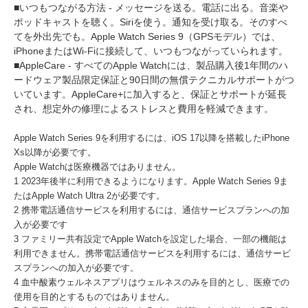
■いつもつながる方法 - メッセージを送る。電話に出る。音楽や
ポッドキャストを聴く。Siriを使う。通知を受け取る。そのすべ
てを外出先でも。Apple Watch Series 9（GPSモデル）では、
iPhoneまたはWi-Fiに接続して、いつもつながっていられます。
■AppleCare - すべてのApple Watchには、製品購入後1年間のハ
ードウェア製品限定保証と90日間の無償テクニカルサポートがつ
いています。AppleCare+に加入すると、保証とサポートが延長
され、想定外の修理によるストレスと費用を軽減できます。
Apple Watch Series 9を利用するには、iOS 17以降を搭載したiPhone
Xs以降が必要です。
Apple Watchは医療機器ではありません。
1 2023年後半に利用できるようになります。Apple Watch Series 9ま
たはApple Watch Ultra 2が必要です。
2 携帯電話通信サービスを利用するには、通信サービスプランへの加
入が必要です
3 ファミリー共有設定でApple Watchを設定した場合、一部の機能は
利用できません。携帯電話通信サービスを利用するには、通信サービ
スプランへの加入が必要です。
4 血中酸素ウェルネスアプリはウェルネスのみを目的とし、医療での
使用を目的とするものではありません。