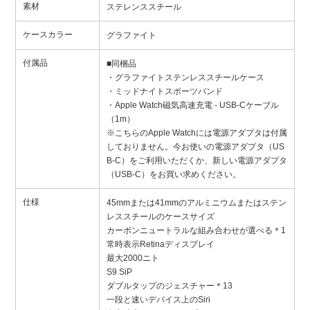
素材
ステレンススチール
ケースカラー
グラファイト
付属品
■同梱品
・グラファイトステンレススチールケース
・ミッドナイトスポーツバンド
・Apple Watch磁気高速充電 - USB-Cケーブル
（1m）
※こちらのApple Watchには電源アダプタは付属
しておりません。今お使いの電源アダプタ（US
B-C）をご利用いただくか、新しい電源アダプタ
（USB-C）をお買い求めください。
仕様
45mmまたは41mmのアルミニウムまたはステン
レススチールのケースサイズ
カーボンニュートラルな組み合わせが選べる＊1
常時表示Retinaディスプレイ
最大2000ニト
S9 SiP
ダブルタップのジェスチャー＊13
一段と速いデバイス上のSiri