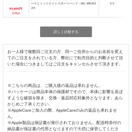
ースとミッドナイトスポーツバンド - M/L MRJ93
5.0
J/A
93,800円
938pt
詳しく比較する
お一人様で複数回ご注文の方、同一ご住所からのお名前を変え
てのご注文をされている方、弊社にて転売目的と判断させて頂
いた場合につきましてはご注文をキャンセルさせて頂きます。
※こちらの商品は、ご購入後の返品は承れません。
※パッケージは商品本体の保護材ですので、本体に影響を及ぼ
すような破損を除き、交換・返品対応対象外となります。あら
かじめご了承ください。
※AppleCareご加入の際、AppleCareのみの返品も承れませ
ん。
※Apple製品は保証書が発行されておりません。配送時添付の
納品書が保証書の代用となりますので大切に保管してくださ