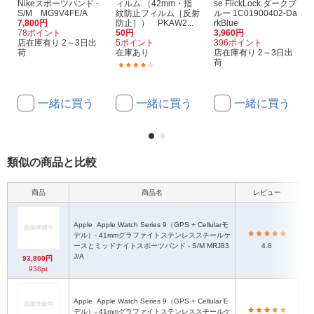
Nikeスポーツバンド -
ィルム （42mm・指
se FlickLock ダークブ
S/M MG9V4FE/A
紋防止フィルム［反射
ルー 1C01900402-Da
7,800円
防止］） PKAW2...
rkBlue
78ポイント
50円
3,960円
店在庫有り 2～3日出
5ポイント
396ポイント
荷
在庫あり
店在庫有り 2～3日出
荷
(69)
一緒に買う
一緒に買う
一緒に買う
類似の商品と比較
商品
商品名
レビュー
Apple
Apple Watch Series 9（GPS + Cellularモ
デル）- 41mmグラファイトステンレススチールケ
ースとミッドナイトスポーツバンド - S/M MRJ83
4.8
J/A
93,800円
938pt
Apple
Apple Watch Series 9（GPS + Cellularモ
デル）- 41mmグラファイトステンレススチールケ