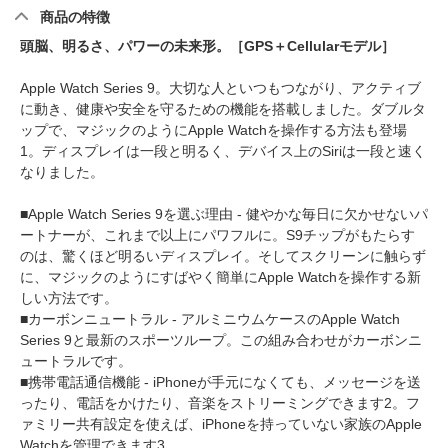
商品の特徴
頭脳、明るさ、パワーの未来形。［GPS＋Cellularモデル］
Apple Watch Series 9。大切な人といつもつながり、アクティブ
に動き、健康や安全を守るための機能を搭載しました。ダブルタ
ップで、マジックのようにApple Watchを操作する方法も登場
1
。ディスプレイは一段と明るく、デバイス上のSiriは一段と速く
なりました。
■Apple Watch Series 9を選ぶ理由 - 健やかな毎日に欠かせないパ
ートナーが、これまで以上にパワフルに。S9チップがもたらす
のは、驚くほど明るいディスプレイ。そしてスクリーンに触らず
に、マジックのようにすばやく簡単にApple Watchを操作する新
しい方法です。
■カーボンニュートラル - アルミニウムケースのApple Watch
Series 9と最新のスポーツループ。この組み合わせがカーボンニ
ュートラルです。
■携帯電話通信機能 - iPhoneが手元になくても、メッセージを送
ったり、電話をかけたり、音楽をストリーミングできます
2
。フ
ァミリー共有設定を使えば、iPhoneを持っていない家族のApple
Watchを管理できます
3
。