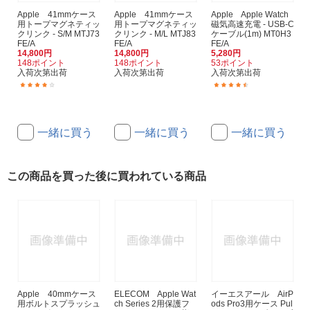
Apple 41mmケース
Apple 41mmケース
Apple Apple Watch
用トープマグネティッ
用トープマグネティッ
磁気高速充電 - USB-C
クリンク - S/M MTJ73
クリンク - M/L MTJ83
ケーブル(1m) MT0H3
FE/A
FE/A
FE/A
14,800円
14,800円
5,280円
148ポイント
148ポイント
53ポイント
入荷次第出荷
入荷次第出荷
入荷次第出荷
(1)
(24)
一緒に買う
一緒に買う
一緒に買う
この商品を買った後に買われている商品
Apple 40mmケース
ELECOM Apple Wat
イーエスアール AirP
用ボルトスプラッシュ
ch Series 2用保護フ
ods Pro3用ケース Pul