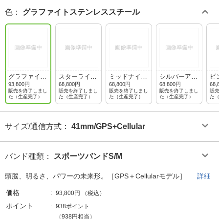
色
：
グラファイトステンレススチール
グラファイト
スターライト
ミッドナイト
シルバーアル
ピ
ステンレスス
アルミニウム
アルミニウム
ミニウム
ニ
93,800円
68,800円
68,800円
68,800円
68,
チール
販売を終了しまし
販売を終了しまし
販売を終了しまし
販売を終了しまし
販
た（生産完了）
た（生産完了）
た（生産完了）
た（生産完了）
た
サイズ/通信方式
：
41mm/GPS+Cellular
バンド種類
：
スポーツバンドS/M
頭脳、明るさ、パワーの未来形。［GPS＋Cellularモデル］
詳細
価格
93,800円
（税込）
ポイント
938ポイント
（938円相当）