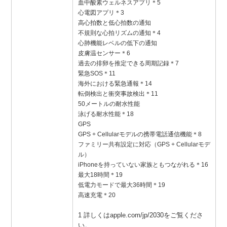
血中酸素ウェルネスアプリ＊5
心電図アプリ＊3
高心拍数と低心拍数の通知
不規則な心拍リズムの通知＊4
心肺機能レベルの低下の通知
皮膚温センサー＊6
過去の排卵を推定できる周期記録＊7
緊急SOS＊11
海外における緊急通報＊14
転倒検出と衝突事故検出＊11
50メートルの耐水性能
泳げる耐水性能＊18
GPS
GPS + Cellularモデルの携帯電話通信機能＊8
ファミリー共有設定に対応（GPS + Cellularモデ
ル）
iPhoneを持っていない家族ともつながれる＊16
最大18時間＊19
低電力モードで最大36時間＊19
高速充電＊20
1 詳しくはapple.com/jp/2030をご覧くださ
い。