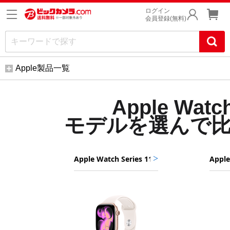
ログイン
会員登録(無料)
Apple製品一覧
Apple Wat
モデルを選んで
A
モ
モ
モ
p
デ
デ
デ
p
ル
ル
ル
l
e
を
を
を
画
W
選
選
選
像
a
ん
ぶ
ぶ
t
で
c