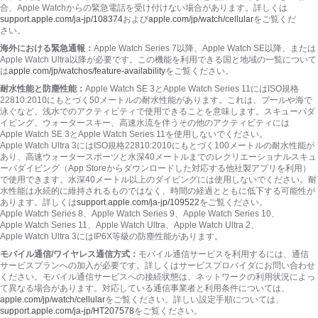
合、Apple Watchからの緊急電話を受け付けない場合があり
ます。
詳しくは
support.apple.com/ja-jp/108374
および
apple.com/jp/watch/cellular
をご覧くだ
さい。
海外における緊急通報：
Apple Watch Series 7以降、Apple Watch SE以降、または
Apple Watch Ultra以降が必要
です。
この機能を利用できる国と地域の一覧について
は
apple.com/jp/watchos/feature-availability
をご覧くだ
さい。
耐水性能と防塵性能：
Apple Watch SE 3とApple Watch Series 11にはISO規格
22810:2010にもとづく50メートルの耐水性能があり
ます。
これは、プールや海で
泳ぐなど、浅水でのアクティビティで使用できることを意味し
ます。
スキューバダ
イビング、ウォータースキー、高速水流を伴うその他のアクティビティには
Apple Watch SE 3とApple Watch Series 11を使用しないでくだ
さい。
Apple Watch Ultra 3にはISO規格22810:2010にもとづく100メートルの耐水性能が
あり、高速ウォータースポーツと水深40メートルまでのレクリエーショナルスキュ
ーバダイビング（App Storeからダウンロードした対応する他社製アプリを利用）
で使用でき
ます。
水深40メートル以上のダイビングには使用しないでくだ
さい。
耐
水性能は永続的に維持されるものではなく、時間の経過とともに低下する可能性が
あり
ます。
詳しくは
support.apple.com/ja-jp/109522
をご覧くだ
さい。
Apple Watch Series 8、Apple Watch Series 9、Apple Watch Series 10、
Apple Watch Series 11、Apple Watch Ultra、Apple Watch Ultra 2、
Apple Watch Ultra 3にはIP6X等級の防塵性能があり
ます。
モバイル通信/ワイヤレス通信方式：
モバイル通信サービスを利用するには、通信
サービスプランへの加入が必要
です。
詳しくはサービスプロバイダにお問い合わせ
くだ
さい。
モバイル通信サービスへの接続状態は、ネットワークの利用状況によっ
て異なる場合があり
ます。
対応している通信事業者と利用条件については、
apple.com/jp/watch/cellular
をご覧くだ
さい。
詳しい設定手順については、
support.apple.com/ja-jp/HT207578
をご覧くだ
さい。