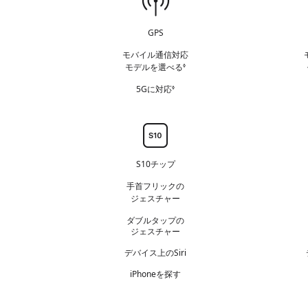
信
機
GPS
能
モバイル通信対応
モデルを選べる
免責事項を参照
◊
5Gに対応
免
◊
責
事
項
チ
を
ッ
参
プ
S10チップ
照
手首フリックの
ジェスチャー
ダブルタップの
ジェスチャー
デバイス上のSiri
iPhoneを探す