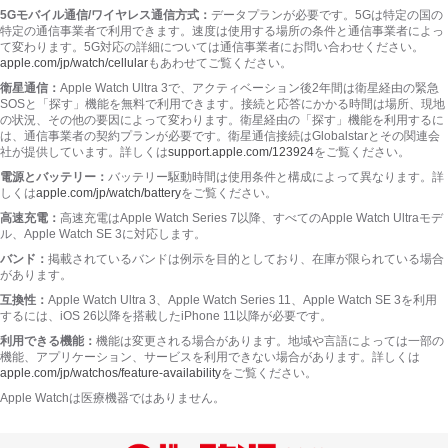
5Gモバイル通信/ワイヤレス通信方式：
データプランが必要
です。
5Gは特定の国の
特定の通信事業者で利用でき
ます。
速度は使用する場所の条件と通信事業者によっ
て変わり
ます。
5G対応の詳細については通信事業者にお問い合わせくだ
さい。
apple.com/jp/watch/cellular
もあわせてご覧くだ
さい。
衛星通信：
Apple Watch Ultra 3で、アクティベーション後2年間は衛星経由の緊急
SOSと「探す」機能を無料で利用でき
ます。
接続と応答にかかる時間は場所、現地
の状況、その他の要因によって変わり
ます。
衛星経由の「探す」機能を利用するに
は、通信事業者の契約プランが必要
です。
衛星通信接続はGlobalstarとその関連会
社が提供してい
ます。
詳しくは
support.apple.com/123924
をご覧くだ
さい。
電源とバッテリー：
バッテリー駆動時間は使用条件と構成によって異なり
ます。
詳
しくは
apple.com/jp/watch/battery
をご覧くだ
さい。
高速充電：
高速充電はApple Watch Series 7以降、すべてのApple Watch Ultraモデ
ル、Apple Watch SE 3に対応し
ます。
バンド：
掲載されているバンドは例示を目的としており、在庫が限られている場合
があり
ます。
互換性：
Apple Watch Ultra 3、Apple Watch Series 11、Apple Watch SE 3を利用
するには、iOS 26以降を搭載したiPhone 11以降が必要
です。
利用できる機能：
機能は変更される場合があり
ます。
地域や言語によっては一部の
機能、アプリケーション、サービスを利用できない場合があり
ます。
詳しくは
apple.com/jp/watchos/feature-availability
をご覧くだ
さい。
Apple Watchは医療機器ではありま
せん。