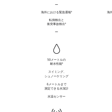
責
—
事
衛星経由の緊急SOS 該当なし
項
海外における緊急通報
海
免
◊
を
責
参
転倒検出と
事
衝突事故検出
照
免
◊
項
責
を
—
事
参
サイレン 該当なし
項
照
を
耐
参
照
水
性
50メートルの
能
耐水性能
免
◊
責
スイミング、
事
シュノーケリング
項
を
6メートルまで
参
測定できる水深計
照
水温センサー
通