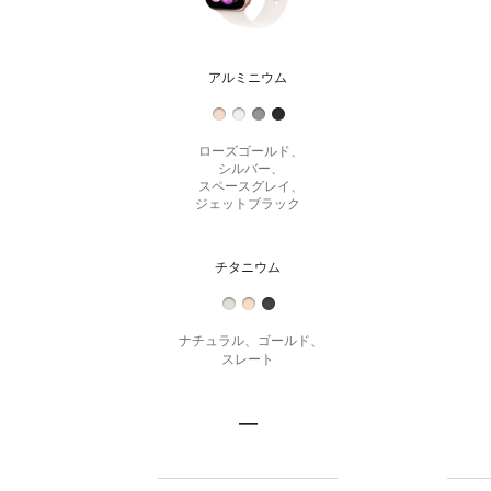
比
h
較
S
す
e
アルミニウム
ア
r
る。
ル
i
ミ
e
s
ローズゴールド、
ニ
シルバー、
1
ウ
スペースグレイ、
1
ム
ジェットブラック
A
p
p
チタニウム
チ
l
タ
e
ニ
W
ナチュラル、ゴールド、
ウ
a
スレート
ム
t
c
h
—
ス
ス
S
テ
E
テ
ン
3
ン
購