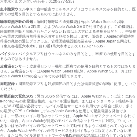
六本木ヒルズ お問い合わせ：0120-277-535）
血中酸素ウェルネス：
血中酸素ウェルネスアプリはウェルネスのみを目的とし、医
療での使用を目的とするものではありま
せん。
睡眠時無呼吸の通知：
睡眠時無呼吸の通知機能はApple Watch Series 9以降、
Apple Watch Ultra 2以降、およびApple Watch SE 3で利用でき
ます。
この機能は、
睡眠時無呼吸と診断されたことがない18歳以上の方による使用を目的とし、中等度
から重度の睡眠時無呼吸を示唆する兆候を検出し
ます。
販売名：Appleの睡眠時無
呼吸の兆候の通知プログ
ラム。
管理医療機器販売業者等：Apple Japan合同会社
（東京都港区六本木6丁目10番1号六本木ヒルズ 0120-277-535）
バイタル：
バイタルアプリはウェルネスのみを目的とし、医療での使用を目的とす
るものではありま
せん。
皮膚温センサー：
皮膚温センサー機能は医療での使用を目的とするものではありま
せん。
皮膚温センサーはApple Watch Series 8以降、Apple Watch SE 3、および
Apple Watch Ultraの全モデルでのみ利用でき
ます。
周期記録：
周期記録アプリを妊娠調節の目的または健康状態の診断に使用しないで
くだ
さい。
衛星経由の緊急SOS：
緊急SOSを発信するには、Apple Watchもしくは近くにある
iPhoneからの衛星通信接続、モバイル通信接続、またはインターネット接続を使
った
Wi-Fi
通話が必要
です。
モバイル通信サービスを利用できる場合に限り、多く
の場所でGPS + CellularモデルのApple Watchを使用して緊急電話を発信でき
ます。
一部のモバイル通信ネットワークは、Apple Watchがアクティベートされて
いない場合、Apple Watchが特定のモバイル通信ネットワークに対応していない、
あるいはそのモバイル通信ネットワーク上で動作するように構成されていない場
合、Apple Watchがモバイル通信サービスを利用するように設定されていない場
合、またはモバイル通信ネットワークがIMS経由の緊急電話に対応していない場