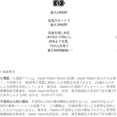
電
源
最大24時間
免
◊
と
責
バ
低電力モードで
事
最大38時間
免
◊
ッ
項
責
を
テ
高速充電に対応
事
参
（約30分で0%から
（
リ
項
照
80%まで充電、
を
ー
15分の充電で
参
最大8時間駆動）
免責事項を参照
◊
照
◊
免責事項
心電図：
心電図アプリは、Apple Watch Series 4以降（Apple Watch SEモデルを除
く）で利用でき、第I誘導心電図に類似した心電図を作成でき
ます。
22歳以上の方
による使用を目的としてい
ます。
販売名：Appleの心電図アプリケーション 管理医
療機器販売業者等：Apple Japan合同会社（住所：東京都港区六本木6丁目10番1号
六本木ヒルズ お問い合わせ：0120-277-535）
不規則な心拍の通知：
不規則な心拍の通知機能を使用するには、watchOSおよび
iOSの最新バージョンが必要
です。
この機能は、22歳未満の方による使用を目的と
したものではありま
せん。
販売名：Appleの不規則な心拍の通知プログラム 管理医
療機器販売業者等：Apple Japan合同会社（住所：東京都港区六本木6丁目10番1号