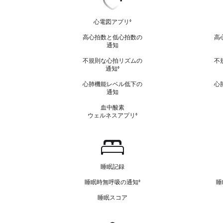
臓
の
心電図アプリ
免
◊
責
健
高心拍数と低心拍数の
高
事
康
通知
項
を
不規則な心拍リズムの
不
参
通知
免
◊
照
責
心肺機能レベル低下の
心
事
通知
項
を
血中酸素
参
ウェルネスアプリ
免
◊
照
責
事
項
睡
を
眠
参
睡眠記録
照
睡眠時無呼吸の通知
睡
免
◊
責
睡眠スコア
事
項
を