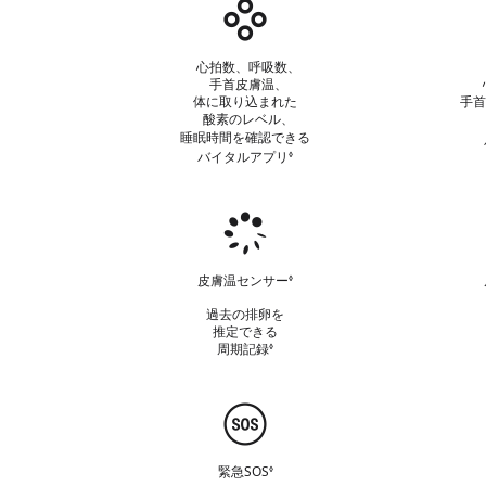
バ
参
照
イ
タ
心拍数、呼吸数、
ル
手首皮膚温、
体に取り込まれた
手首
酸素のレベル、
睡眠時間を
確認できる
バイタルアプリ
免
◊
責
事
項
女
を
性
参
の
照
皮膚温センサー
免
◊
健
責
過去の排卵を
事
康
推定できる
項
周期記録
免
◊
を
責
参
事
照
項
緊
を
急
参
時
照
緊急SOS
免
◊