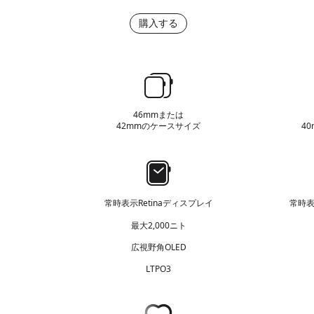
レ
レ
入
ス
購入する
ス
す
ス
ス
る
チ
チ
ー
ー
ケ
ル
ル
ー
該
ス
46mmまたは
当
42mmのケースサイズ
4
サ
な
イ
し
ズ
デ
ィ
ス
常時表示
Retinaディスプレイ
常時
プ
最大2,000ニト
レ
広視野角OLED
イ
LTPO3
心