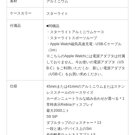
素材
アルミニウム
ケースカラー
スターライト
付属品
■同梱品
・スターライトアルミニウムケース
・スターライトスポーツループ
・Apple Watch磁気高速充電 - USB-Cケーブル
（1m）
※こちらのApple Watchには電源アダプタは付属
しておりません。今お使いの電源アダプタ（US
B-C）をご利用いただくか、新しい電源アダプタ
（USB-C）をお買い求めください。
仕様
45mmまたは41mmのアルミニウムまたはステン
レススチールのケースサイズ
カーボンニュートラルな組み合わせが選べる＊1
常時表示Retinaディスプレイ
最大2000ニト
S9 SiP
ダブルタップのジェスチャー＊13
一段と速いデバイス上のSiri
血中酸素ウェルネスアプリ＊5