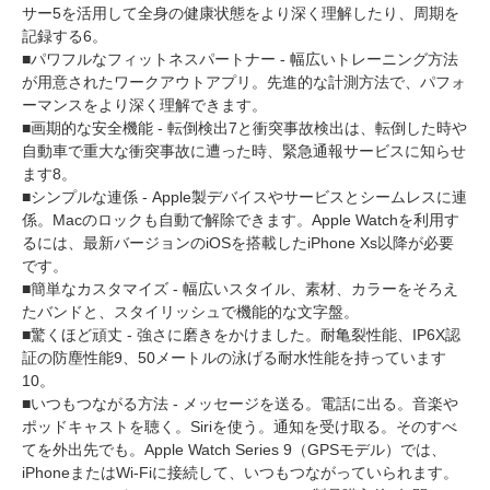
サー
5
を活用して全身の健康状態をより深く理解したり、周期を
記録する
6
。
■パワフルなフィットネスパートナー - 幅広いトレーニング方法
が用意されたワークアウトアプリ。先進的な計測方法で、パフォ
ーマンスをより深く理解できます。
■画期的な安全機能 - 転倒検出
7
と衝突事故検出は、転倒した時や
自動車で重大な衝突事故に遭った時、緊急通報サービスに知らせ
ます
8
。
■シンプルな連係 - Apple製デバイスやサービスとシームレスに連
係。Macのロックも自動で解除できます。Apple Watchを利用す
るには、最新バージョンのiOSを搭載したiPhone Xs以降が必要
です。
■簡単なカスタマイズ - 幅広いスタイル、素材、カラーをそろえ
たバンドと、スタイリッシュで機能的な文字盤。
■驚くほど頑丈 - 強さに磨きをかけました。耐亀裂性能、IP6X認
証の防塵性能
9
、50メートルの泳げる耐水性能を持っています
10
。
■いつもつながる方法 - メッセージを送る。電話に出る。音楽や
ポッドキャストを聴く。Siriを使う。通知を受け取る。そのすべ
てを外出先でも。Apple Watch Series 9（GPSモデル）では、
iPhoneまたはWi-Fiに接続して、いつもつながっていられます。