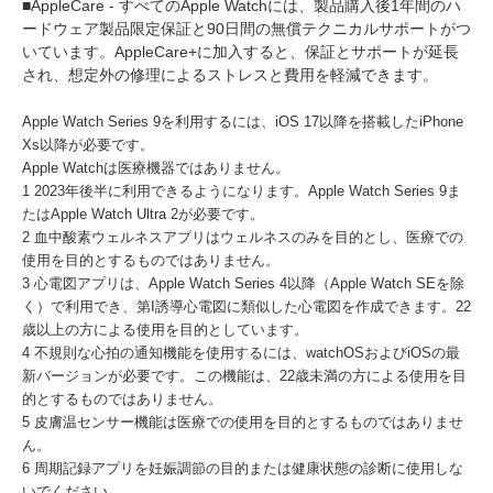
■AppleCare - すべてのApple Watchには、製品購入後1年間のハ
ードウェア製品限定保証と90日間の無償テクニカルサポートがつ
いています。AppleCare+に加入すると、保証とサポートが延長
され、想定外の修理によるストレスと費用を軽減できます。
Apple Watch Series 9を利用するには、iOS 17以降を搭載したiPhone
Xs以降が必要です。
Apple Watchは医療機器ではありません。
1 2023年後半に利用できるようになります。Apple Watch Series 9ま
たはApple Watch Ultra 2が必要です。
2 血中酸素ウェルネスアプリはウェルネスのみを目的とし、医療での
使用を目的とするものではありません。
3 心電図アプリは、Apple Watch Series 4以降（Apple Watch SEを除
く）で利用でき、第I誘導心電図に類似した心電図を作成できます。22
歳以上の方による使用を目的としています。
4 不規則な心拍の通知機能を使用するには、watchOSおよびiOSの最
新バージョンが必要です。この機能は、22歳未満の方による使用を目
的とするものではありません。
5 皮膚温センサー機能は医療での使用を目的とするものではありませ
ん。
6 周期記録アプリを妊娠調節の目的または健康状態の診断に使用しな
いでください。