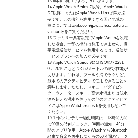
13 年内に利用できるようになります。
14 Apple Watch Series 7以降、Apple Watch
SE以降、またはApple Watch Ultra以降が必
要です。この機能を利用できる国と地域の一
覧についてはapple.com/jp/watchos/feature-a
vailabilityをご覧ください。
16 ファミリー共有設定でApple Watchを設定
した場合、一部の機能は利用できません。携
帯電話通信サービスを利用するには、通信サ
ービスプランへの加入が必要です
18 Apple Watch Series 9にはISO規格2281
0： 2010にもとづく50メートルの耐水性能が
あります。これは、プールや海で泳ぐなど、
浅水でのアクティビティで使用できることを
意味します。ただし、スキューバダイビン
グ、ウォータースキー、高速水流または低水
深を超える潜水を伴うその他のアクティビテ
ィにはApple Watch Series 9を使用しないで
ください。
19 1日のバッテリー駆動時間は、18時間の間
に90回の時刻チェック、90回の通知、45分
間のアプリ使用、Apple WatchからBluetooth
経由で音楽を再生しながらの60分間のワーク