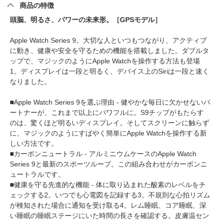
商品の特徴
頭脳、明るさ、パワーの未来形。［GPSモデル］
Apple Watch Series 9。大切な人といつもつながり、アクティブ
に動き、健康や安全を守るための機能を搭載しました。ダブルタ
ップで、マジックのようにApple Watchを操作する方法も登場
1
。ディスプレイは一段と明るく、デバイス上のSiriは一段と速く
なりました。
■Apple Watch Series 9を選ぶ理由 - 健やかな毎日に欠かせないパ
ートナーが、これまで以上にパワフルに。S9チップがもたらす
のは、驚くほど明るいディスプレイ。そしてスクリーンに触らず
に、マジックのようにすばやく簡単にApple Watchを操作する新
しい方法です。
■カーボンニュートラル - アルミニウムケースのApple Watch
Series 9と最新のスポーツループ。この組み合わせがカーボンニ
ュートラルです。
■健康を守る先進的な機能 - 体に取り込まれた酸素のレベルをチ
ェックする
2
。いつでも心電図を記録する
3
。不規則な心拍リズム
が検知された場合に通知を受け取る
4
。レム睡眠、コア睡眠、深
い睡眠の睡眠ステージにいた時間の長さを確認する。皮膚温セン