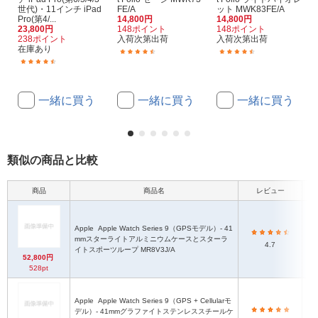
世代)・11インチ iPad
FE/A
ット MWK83FE/A
Pro(第4/...
14,800円
14,800円
23,800円
148ポイント
148ポイント
238ポイント
入荷次第出荷
入荷次第出荷
在庫あり
(29)
(29)
(7)
一緒に買う
一緒に買う
一緒に買う
類似の商品と比較
商品
商品名
レビュー
Apple
Apple Watch Series 9（GPSモデル）- 41
mmスターライトアルミニウムケースとスターラ
4.7
イトスポーツループ MR8V3J/A
52,800円
528pt
Apple
Apple Watch Series 9（GPS + Cellularモ
デル）- 41mmグラファイトステンレススチールケ