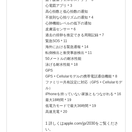
心電図アプリ＊3
高心拍数と低心拍数の通知
不規則な心拍リズムの通知＊4
心肺機能レベルの低下の通知
皮膚温センサー＊6
過去の排卵を推定できる周期記録＊7
緊急SOS＊11
海外における緊急通報＊14
転倒検出と衝突事故検出＊11
50メートルの耐水性能
泳げる耐水性能＊18
GPS
GPS + Cellularモデルの携帯電話通信機能＊8
ファミリー共有設定に対応（GPS + Cellularモデ
ル）
iPhoneを持っていない家族ともつながれる＊16
最大18時間＊19
低電力モードで最大36時間＊19
高速充電＊20
1 詳しくはapple.com/jp/2030をご覧くださ
い。