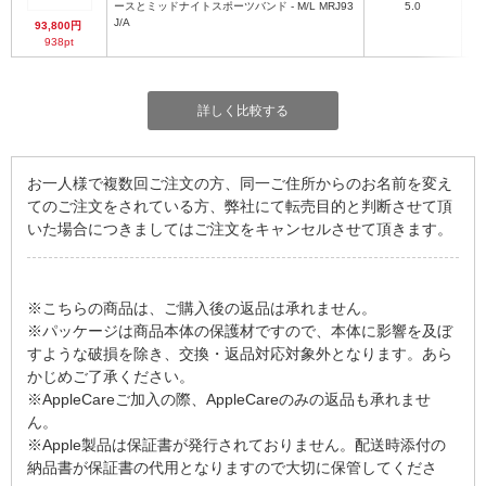
ースとミッドナイトスポーツバンド - M/L MRJ93
5.0
J/A
93,800円
938pt
詳しく比較する
お一人様で複数回ご注文の方、同一ご住所からのお名前を変え
てのご注文をされている方、弊社にて転売目的と判断させて頂
いた場合につきましてはご注文をキャンセルさせて頂きます。
※こちらの商品は、ご購入後の返品は承れません。
※パッケージは商品本体の保護材ですので、本体に影響を及ぼ
すような破損を除き、交換・返品対応対象外となります。あら
かじめご了承ください。
※AppleCareご加入の際、AppleCareのみの返品も承れませ
ん。
※Apple製品は保証書が発行されておりません。配送時添付の
納品書が保証書の代用となりますので大切に保管してくださ