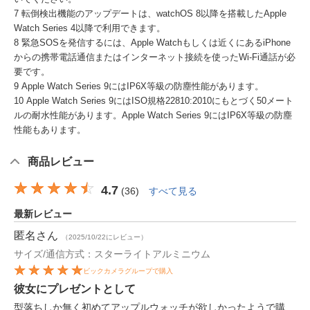
7 転倒検出機能のアップデートは、watchOS 8以降を搭載したApple
Watch Series 4以降で利用できます。
8 緊急SOSを発信するには、Apple Watchもしくは近くにあるiPhone
からの携帯電話通信またはインターネット接続を使ったWi-Fi通話が必
要です。
9 Apple Watch Series 9にはIP6X等級の防塵性能があります。
10 Apple Watch Series 9にはISO規格22810:2010にもとづく50メート
ルの耐水性能があります。Apple Watch Series 9にはIP6X等級の防塵
性能もあります。
商品レビュー
4.7
(
36
)
すべて見る
最新レビュー
匿名
さん
（2025/10/22にレビュー）
サイズ/通信方式：スターライトアルミニウム
ビックカメラグループで購入
彼女にプレゼントとして
型落ちしか無く初めてアップルウォッチが欲しかったようで購