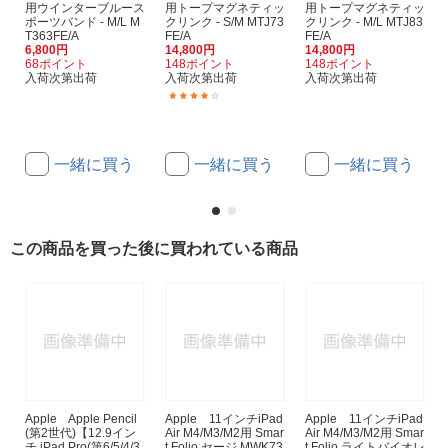
用ウインターブルース
用トープマグネティッ
用トープマグネティッ
ポーツバンド - M/L M
クリンク - S/M MTJ73
クリンク - M/L MTJ83
T363FE/A
FE/A
FE/A
6,800円
14,800円
14,800円
68ポイント
148ポイント
148ポイント
入荷次第出荷
入荷次第出荷
入荷次第出荷
(1)
一緒に買う
一緒に買う
一緒に買う
この商品を買った後に買われている商品
Apple Apple Pencil
Apple 11インチiPad
Apple 11インチiPad
(第2世代)【12.9イン
Air M4/M3/M2用 Smar
Air M4/M3/M2用 Smar
チ iPad Pro(第6/5/4/3
t Folio セージ MWK73
t Folio ライトバイオレ