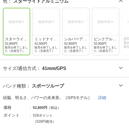
色
：
スターライトアルミニウム
スターライト
ミッドナイト
シルバーアル
ピンクアルミ
(P
アルミニウム
アルミニウム
ミニウム
ニウム
E
選
52,800円
52,800円
52,800円
52,800円
商
ウ
販売を終了しまし
販売を終了しまし
販売を終了しまし
販売を終了しまし
た（生産完了）
た（生産完了）
た（生産完了）
た（生産完了）
サイズ/通信方式
：
41mm/GPS
バンド種類
：
スポーツループ
頭脳、明るさ、パワーの未来形。［GPSモデル］
詳細
価格
52,800円
（税込）
ポイント
528ポイント
（528円相当）