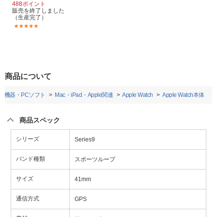
488ポイント
販売を終了しました
（生産完了）
(134)
商品について
辺機器・PCソフト
Mac・iPad・Apple関連
Apple Watch
Apple Watch本体
商品スペック
シリーズ
Series9
バンド種類
スポーツループ
サイズ
41mm
通信方式
GPS