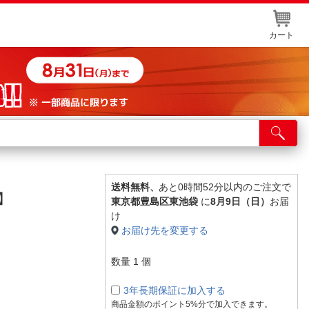
カート
店舗サービス
ット取り置き
イントカードWEB登録
送料無料、
あと0時間52分以内のご注文で
り】
東京都豊島区東池袋
に
8月9日（日）
お届
舗情報・店舗一覧
け
お届け先を変更する
取り寄せ品入荷状況照会
数量
1
個
3年長期保証に加入する
商品金額のポイント5%分で加入できます。