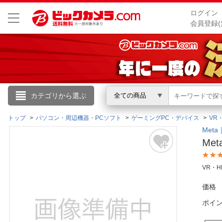
ログイン
会員登録(
こんにちは
カテゴリから選ぶ
全ての商品
ログイン
トップ
パソコン・周辺機器・PCソフト
ゲーミングPC・デバイス
VR
Met
Met
新規会員登録
VR・
会員メニュー
価格
お買いもの履歴
ポイ
閲覧履歴