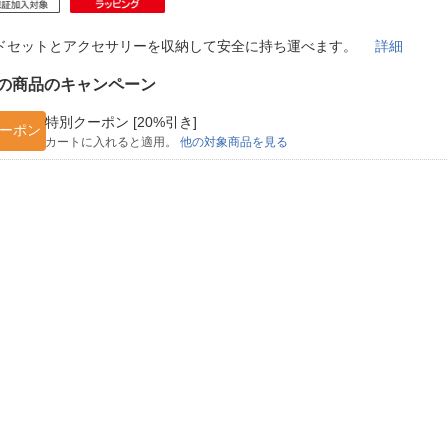
法
よくある質問・お問合せ
I
ドセットとアクセサリーを収納して安全に持ち運べます。
詳細
ご利用規約
の商品のキャンペーン
特別クーポン [20%引き]
ーポン
カートに入れると適用。
他の対象商品を見る
E