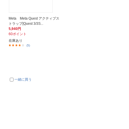
Meta Meta Quest アクティブス
トラップ[Quest 3/3S...
5,940円
60ポイント
在庫あり
(5)
一緒に買う