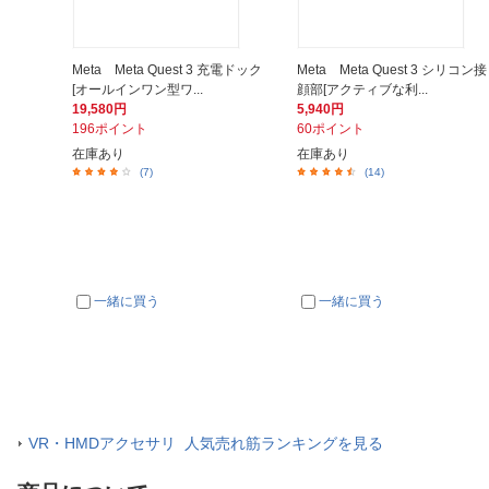
Meta Meta Quest 3 充電ドック
Meta Meta Quest 3 シリコン接
[オールインワン型ワ...
顔部[アクティブな利...
19,580円
5,940円
196ポイント
60ポイント
在庫あり
在庫あり
(7)
(14)
一緒に買う
一緒に買う
VR・HMDアクセサリ 人気売れ筋ランキングを見る