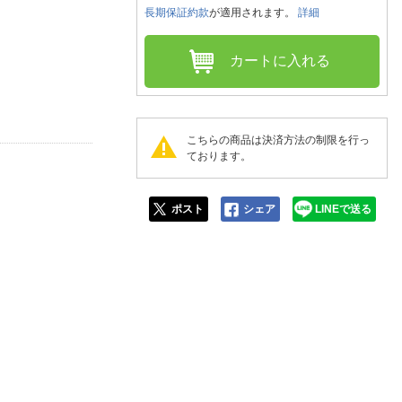
人窓口
長期保証約款
が適用されます。
詳細
R情報
カートに入れる
nglish / 中文
こちらの商品は決済方法の制限を行っ
ております。
ポスト
シェア
LINEで送る