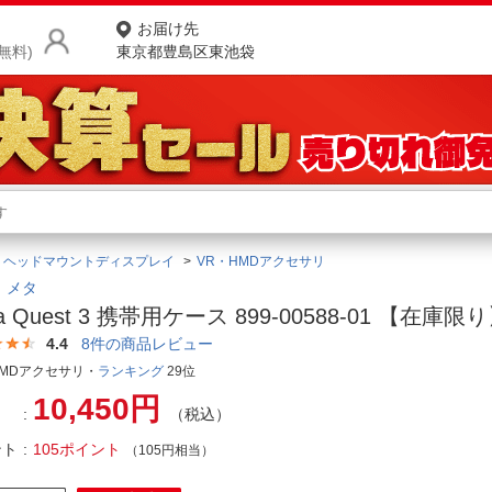
お届け先
無料)
東京都豊島区東池袋
商品をさがす
ランキングからさがす
ネ
・ヘッドマウントディスプレイ
VR・HMDアクセサリ
カテゴリ一覧からさがす
ポ
a｜メタ
a Quest 3 携帯用ケース 899-00588-01 【在庫限
店
4.4
8
件の商品レビュー
お
HMDアクセサリ・
ランキング
29位
10,450円
お客様サポート
（税込）
ント
105ポイント
（105円相当）
ご利用ガイド