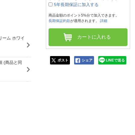
人窓口
5年長期保証に加入する
R情報
商品金額のポイント5%分で加入できます。
長期保証約款
が適用されます。
詳細
カートに入れる
リーム ホワイ
nglish / 中文
ポスト
シェア
LINEで送る
 (商品と同