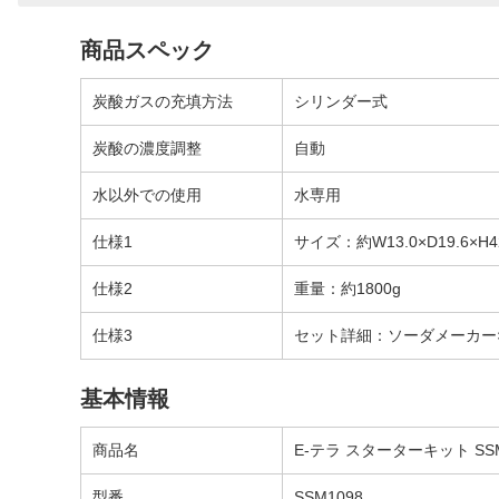
商品スペック
炭酸ガスの充填方法
シリンダー式
炭酸の濃度調整
自動
水以外での使用
水専用
仕様1
サイズ：約W13.0×D19.6×H4
仕様2
重量：約1800g
仕様3
セット詳細：ソーダメーカー×1
基本情報
商品名
E-テラ スターターキット SSM
型番
SSM1098