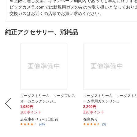
※上限に達し次第、キャンペーン期間内であっても早期に終了す
ビックカメラ.comでは新規用ガスのみのお取り扱いとなっており
交換ガスはお近くの店頭でお買い求めください。
純正アクセサリー、消耗品
ダプレス
ソーダストリーム ソーダプレス
ソーダストリーム ソーダスト
オーガニックジンジ...
ーム専用ガスシリン...
1,080円
2,200円
108ポイント
220ポイント
店在庫有り 2～3日出荷
在庫あり
(48)
(3)