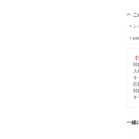
こ
シ
p
【
対
入
キ
応
対
キ
一緒