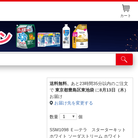
カート
店舗サービス
ット取り置き
イントカードWEB登録
送料無料、
あと23時間35分以内のご注文
で
東京都豊島区東池袋
に
8月13日（木）
舗情報・店舗一覧
お届け
お届け先を変更する
取り寄せ品入荷状況照会
数量
個
SSM1098 Ｅ―テラ スターターキット
ホワイト ソーダストリーム ホワイト