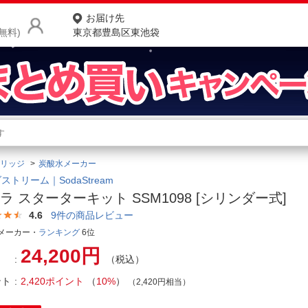
お届け先
無料)
東京都豊島区東池袋
商品をさがす
ランキングからさがす
ネ
リッジ
炭酸水メーカー
カテゴリ一覧からさがす
ポ
ストリーム｜SodaStream
テラ スターターキット SSM1098 [シリンダー式]
店
4.6
9
件の商品レビュー
お
メーカー・
ランキング
6位
24,200円
お客様サポート
（税込）
ント
2,420ポイント
（
10%
）
（2,420円相当）
ご利用ガイド