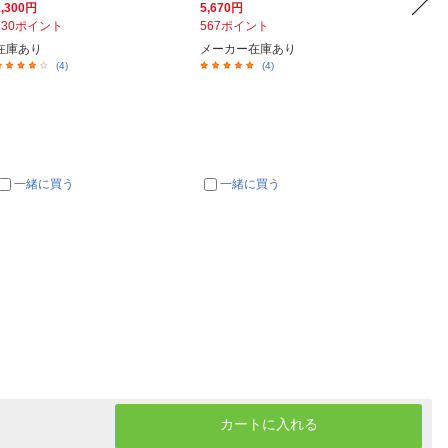
1,300円
5,670円
2,400
130ポイント
567ポイント
240ポ
在庫あり
メーカー在庫あり
在庫あ
(4)
(4)
一緒に買う
一緒に買う
一
カートに入れる