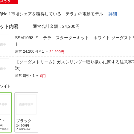
法
よくある質問・お問合せ
I
的No.1市場シェアを獲得している「テラ」の電動モデル
詳細
ご利用規約
ット内容
通常合計金額：
24,200
円
SSM1098 Ｅ―テラ スターターキット ホワイト ソーダスト
ト
E
通常 24,200円 × 1 ＝
24,200円
【ソーダストリーム】ガスシリンダー取り扱いに関する注意事項
送)
通常 0円 × 1 ＝
0円
ホワイト
イト
ブラック
0円
24,200円
在庫あり
入荷次第出荷