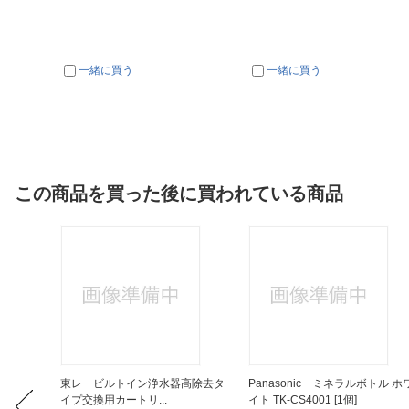
一緒に買う
一緒に買う
この商品を買った後に買われている商品
ドライヤ
東レ ビルトイン浄水器高除去タ
Panasonic ミネラルボトル ホ
.
イプ交換用カートリ...
イト TK-CS4001 [1個]