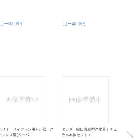
一緒に買う
一緒に買う
一
ハリオ サイフォン用ろか器・ス
タカギ 蛇口直結型浄水器ナチュ
三菱ケ
テンレス製(ペーパ...
ラル本体セット＋１...
「脱塩素