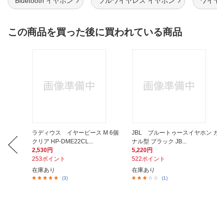
Bluetooth イヤホン
フルワイヤレス イヤホン
ワイヤ
この商品を買った後に買われている商品
Cケーブル
ラディウス イヤーピース M 6個
JBL ブルートゥースイヤホン 
クリア HP-DME22CL...
ナル型 ブラック JB...
2,530円
5,220円
253ポイント
522ポイント
在庫あり
在庫あり
(3)
(1)