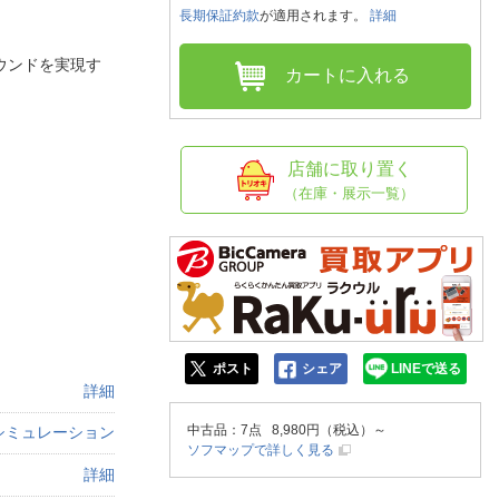
人窓口
長期保証約款
が適用されます。
詳細
R情報
ウンドを実現す
カートに入れる
nglish / 中文
店舗に取り置く
（在庫・展示一覧）
ポスト
シェア
LINEで送る
詳細
中古品
：7点 8,980円（税込）～
シミュレーション
ソフマップで詳しく見る
詳細