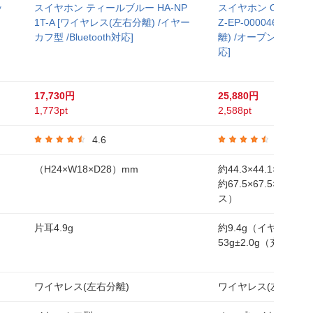
ッ
スイヤホン ティールブルー HA-NP
スイヤホン OpenFit 
1T-A [ワイヤレス(左右分離) /イヤー
Z-EP-000046 [ワ
カフ型 /Bluetooth対応]
離) /オープンイヤー型 /
応]
17,730円
25,880円
1,773pt
2,588pt
4.6
4.5
（H24×W18×D28）mm
約44.3×44.1×19.
約67.5×67.5×27.
ス）
片耳4.9g
約9.4g（イヤホン片
53g±2.0g（充電ケ
ワイヤレス(左右分離)
ワイヤレス(左右分離)