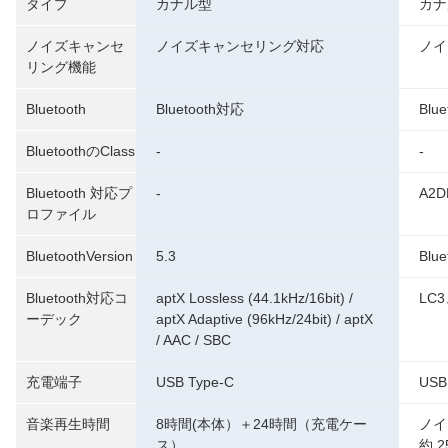
タイプ
カナル型
カナ
ノイズキャンセ
ノイズキャンセリング対応
ノイ
リング機能
Bluetooth
Bluetooth対応
Blu
BluetoothのClass
-
-
Bluetooth 対応プ
-
A2
ロファイル
BluetoothVersion
5.3
Blu
Bluetooth対応コ
aptX Lossless (44.1kHz/16bit) /
LC
ーデック
aptX Adaptive (96kHz/24bit) / aptX
/ AAC / SBC
充電端子
USB Type-C
USB
音楽再生時間
8時間(本体）＋24時間（充電ケー
ノイ
ス）
約 