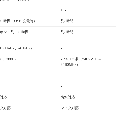
1.5
4.0 時間（USB 充電時）
約2時間
ホン：約 2.5 時間
約2時間
B (1V/Pa、at 1kHz)
-
0、000Hz
2.4GHｚ帯（2402MHz～
2480MHz）
-
-
対応
防水対応
ク対応
マイク対応