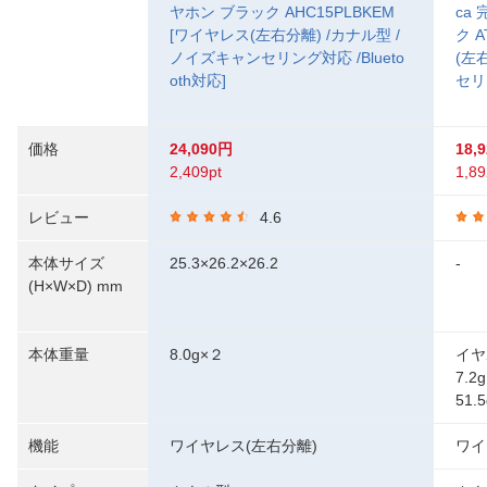
ヤホン ブラック AHC15PLBKEM
ca
[ワイヤレス(左右分離) /カナル型 /
ク A
ノイズキャンセリング対応 /Blueto
(左
oth対応]
セリン
価格
24,090円
18,
2,409pt
1,89
レビュー
4.6
本体サイズ
25.3×26.2×26.2
-
(H×W×D) mm
本体重量
8.0g×２
イヤ
7.
51.5
機能
ワイヤレス(左右分離)
ワイ