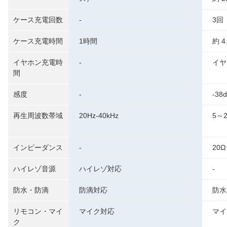
ケース充電回数
-
3回
ケース充電時間
1時間
約 
イヤホン充電時
-
イヤ
間
感度
-
-38d
再生周波数帯域
20Hz-40kHz
5～2
インピーダンス
-
20Ω
ハイレゾ音源
ハイレゾ対応
-
防水・防滴
防滴対応
防水
リモコン・マイ
マイク対応
マイ
ク