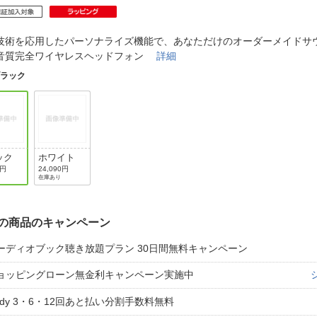
法
よくある質問・お問合せ
I
ご利用規約
技術を応用したパーソナライズ機能で、あなただけのオーダーメイドサ
音質完全ワイヤレスヘッドフォン
詳細
ブラック
E
ック
ホワイト
0円
24,090円
在庫あり
の商品のキャンペーン
ーディオブック聴き放題プラン 30日間無料キャンペーン
ョッピングローン無金利キャンペーン実施中
aidy 3・6・12回あと払い分割手数料無料