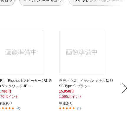
高音質
イヤホン 左右分離
ワイヤレスイヤホン 左右分離
JBL Bluetoothスピーカー JBL G
ラディウス イヤホン カナル型 U
Anke
O 5 スクワッド JBL...
SB Type-C ブラッ...
ピーカー S
7,700円
15,950円
8,990
770ポイント
1,595ポイント
90ポイ
在庫あり
在庫あり
在庫あ
(4)
(1)