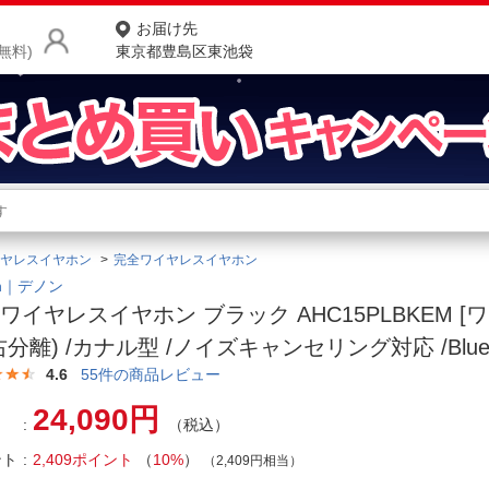
お届け先
無料)
東京都豊島区東池袋
商品をさがす
ランキングからさがす
ネ
ヤレスイヤホン
完全ワイヤレスイヤホン
カテゴリ一覧からさがす
ポ
on｜デノン
ワイヤレスイヤホン ブラック AHC15PLBKEM [
店
右分離) /カナル型 /ノイズキャンセリング対応 /Bluet
お
4.6
55
件の商品レビュー
お客様サポート
24,090円
（税込）
ント
2,409ポイント
（
10%
）
ご利用ガイド
（2,409円相当）