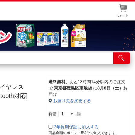
カート
店舗サービス
ット取り置き
イントカードWEB登録
送料無料、
あと13時間14分以内のご注文
ワイヤレス
で
東京都豊島区東池袋
に
8月8日（土）
お
舗情報・店舗一覧
届け
ooth対応]
お届け先を変更する
取り寄せ品入荷状況照会
数量
個
3年長期保証に加入する
商品金額のポイント5%分で加入できます。