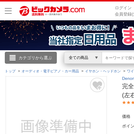
ログイン
会員登録(
こんにちは
カテゴリから選ぶ
全ての商品
ログイン
トップ
オーディオ・電子ピアノ・カー用品
イヤホン・ヘッドホン
ワイ
Den
完全
新規会員登録
(左
会員メニュー
価格
お買いもの履歴
ポイ
閲覧履歴