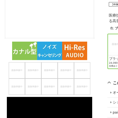
ほしいもの
医療
お知らせ
る高
色
:
ブラ
24,09
在庫あり
こ
オ
シ
p