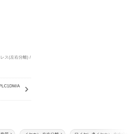
レス(左右分離) /
LC1DM/A