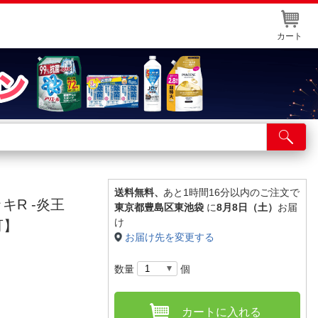
カート
店舗サービス
ット取り置き
イントカードWEB登録
送料無料、
あと1時間16分以内のご注文で
キR -炎王
東京都豊島区東池袋
に
8月8日（土）
お届
舗情報・店舗一覧
け
可】
お届け先を変更する
取り寄せ品入荷状況照会
数量
個
カートに入れる