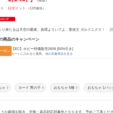
（税込）
法
よくある質問・お問合せ
ント
12ポイント
（12円相当）
I
ご利用規約
より来たるは天空の覇者。炎環よりいでよ、聖炎王 ガルドニクス！
E
の商品のキャンペーン
【EC】ホビー特価販売2608 [50%引き]
ーポン
カートに入れると適用。
他の対象商品を見る
ちゃ
カード 男の子
おもちゃ 5種
おもちゃ 1パッ
ような破損を除き、交換・返品対応対象外となります。予めご了承くだ