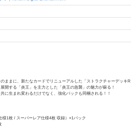
のままに、新たなカードでリニューアルした「ストラクチャーデッキR
ら展開する「炎王」を主力とした「炎王の急襲」の魅力が蘇る！
と共に生まれ変わるだけでなく、強化パックも同梱される！！
様1枚 / スーパーレア仕様4枚 収録）×1パック
枚