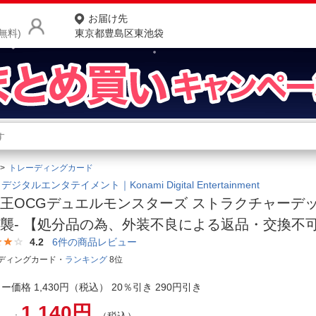
お届け先
無料)
東京都豊島区東池袋
商品をさがす
ランキングからさがす
ネ
トレーディングカード
カテゴリ一覧からさがす
ポ
ジタルエンタテイメント｜Konami Digital Entertainment
王OCGデュエルモンスターズ ストラクチャーデッ
店
襲- 【処分品の為、外装不良による返品・交換不
お
4.2
6
件の商品レビュー
ディングカード・
ランキング
8位
お客様サポート
ー価格 1,430円（税込） 20％引き 290円引き
ご利用ガイド
1,140円