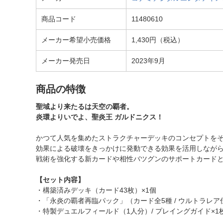
商品コード
11480610
メーカー希望小売価格
1,430円（税込）
メーカー発売日
2023年9月
商品の特徴
聖域より来たるは天空の覇者。
炎環よりいでよ、聖炎王 ガルドニクス！
かつて人気を集めたストラクチャーデッキのコンセプトをそ
効果による破壊をきっかけに発動できる効果を活用しなが
戦術を強化する新カードや相性バツグンのサポートカード
【セット内容】
・構築済みデッキ（カード43枚）×1個
・「永炎の覇者再臨パック」（カード全5種 / ウルトラレア仕
・特製デュエルフィールド（1人分）/ プレイングガイド×1