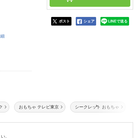
人窓口
R情報
ポスト
シェア
LINEで送る
詳細
nglish / 中文
ク
おもちゃ テレビ東京
シークレット おもちゃ
さい。