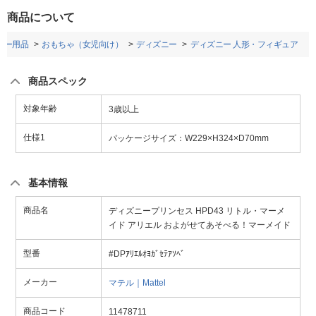
商品について
ビー用品
おもちゃ（女児向け）
ディズニー
ディズニー 人形・フィギュア
商品スペック
対象年齢
3歳以上
仕様1
パッケージサイズ：W229×H324×D70mm
基本情報
商品名
ディズニープリンセス HPD43 リトル・マーメ
イド アリエル およがせてあそべる！マーメイド
型番
#DPｱﾘｴﾙｵﾖｶﾞｾﾃｱｿﾍﾞ
メーカー
マテル｜Mattel
商品コード
11478711