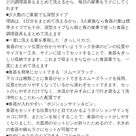
どの調理器具もまとめて洗えるから、毎日の家事をラクにしてく
れます
■少人数のご家庭でも深型タイプ
理由は、1日分をまとめて洗えるから。3人家族なら食器の量は標
準タイプでも十分。深型タイプなら朝と夜の食事で使った食器と
調理器具もまとめて洗えます
■一度に洗える量を重視した「ぎっしりカゴ」
食器のセット位置が分かりやすいようラック全体のピンの位置や
サイズを一工夫。サインに従ってセットすることで、食器をぎっ
しり収納できます。これまで収まりきらなかった食器量でも、一
度にまとめて洗えます
■食器を簡単にセットできる「スムーズラック」
下カゴは種類ごとに食器がセットできるスムーズラックを採用。
位置がわかりやすくなっているから迷わずセットできます。セッ
トのしやすさだけでなく、水流がすみずみにまで行き渡るよう洗
浄性にもこだわった配置です
■食器が入れやすい「ポジションサイン＆ピン」
食器をセットする位置がひと目でわかるようポジションサインを
カゴに印字。またピンを短くすることで、食器のセットがしやす
くなりました。大皿用のセットピンが折りたためるので、大きめ
の食器や鍋もラクにセットが可能です
■自由にカスタマイズできる「フリーラック」