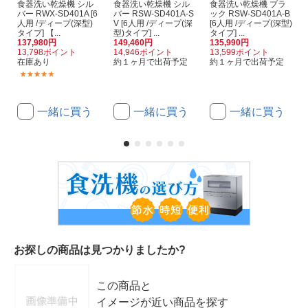
食器洗い乾燥機 シル
食器洗い乾燥機 シル
食器洗い乾燥機 ブラ
バー RWX-SD401A [6
バー RSW-SD401A-S
ック RSW-SD401A-B
人用 /ディープ(深型)
V [6人用 /ディープ(深
[6人用 /ディープ(深型)
タイプ] 【...
型)タイプ] ...
タイプ] ...
137,980円
149,460円
135,990円
13,798ポイント
14,946ポイント
13,599ポイント
在庫あり
約１ヶ月で出荷予定
約１ヶ月で出荷予定
(2)
一緒に買う
一緒に買う
一緒に買う
お探しの商品は見つかりましたか?
この商品と
イメージが近い商品を探す