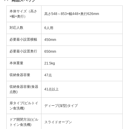
本体サイズ（高さ
高さ548～853×幅448×奥行626mm
×幅×奥行）
対応人数
6人用
必要最小設置横幅
450mm
必要最小設置奥行
650mm
本体重量
21.5kg
収納食器容量
47点
収納食器容量(食器
41点以上
点数)
扉タイプ(ビルトイ
ディープ(深型)タイプ
ン食洗機)
ドア開閉方法(ビル
スライドオープン
トイン食洗機)