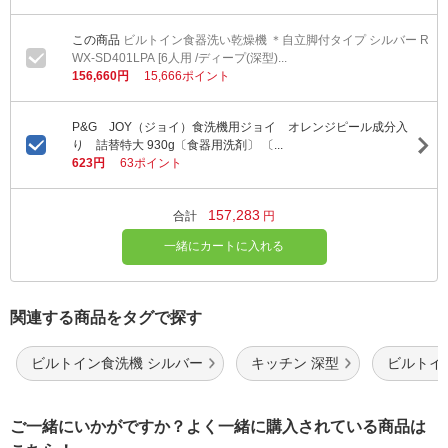
ビルトイン食器洗い乾燥機 ＊自立脚付タイプ シルバー R
WX-SD401LPA [6人用 /ディープ(深型)...
156,660円
15,666ポイント
P&G JOY（ジョイ）食洗機用ジョイ オレンジピール成分入
り 詰替特大 930g〔食器用洗剤〕 〔...
623円
63ポイント
157,283
合計
円
一緒にカートに入れる
関連する商品をタグで探す
ビルトイン食洗機 シルバー
キッチン 深型
ビルトイ
ご一緒にいかがですか？よく一緒に購入されている商品は