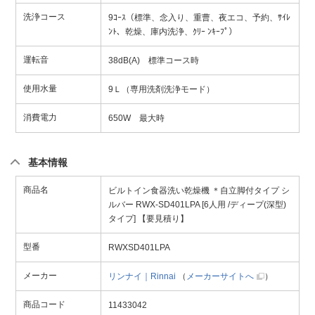
洗浄コース
9ｺｰｽ（標準、念入り、重曹、夜エコ、予約、ｻｲﾚ
ﾝﾄ、乾燥、庫内洗浄、ｸﾘｰ ﾝｷｰﾌﾟ）
運転音
38dB(A) 標準コース時
使用水量
9Ｌ（専用洗剤洗浄モード）
消費電力
650W 最大時
基本情報
商品名
ビルトイン食器洗い乾燥機 ＊自立脚付タイプ シ
ルバー RWX-SD401LPA [6人用 /ディープ(深型)
タイプ] 【要見積り】
型番
RWXSD401LPA
メーカー
リンナイ｜Rinnai
（
メーカーサイトへ
）
商品コード
11433042