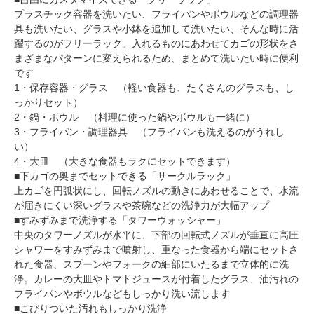
プラスチック容器を洗いたい、フライパンやボウルなどの調理器
具も洗いたい、グラスや小鉢を追加して洗いたい、そんな時に活
躍するのがフリーラック。入れるものにあわせてカゴの形状をさ
まざまなパターンに変えられるため、まとめて洗いたい時に便利
です
1・保存容器・グラス （軽い食器も、たくさんのグラスも、し
っかりセット）
2・鍋・ボウル （料理に使った鍋やボウルも一緒に）
3・フライパン・調理器具 （フライパンも洗えるのがうれし
い）
4・大皿 （大きな食器もラクにセットできます）
■下カゴの奥までセットできる「サークルラック」
上カゴを円弧状にし、回転ノズルの動きにあわせることで、水流
が届きにくい深いグラスや茶碗などの洗浄力が大幅アップ
■すみずみまで洗浄する「タワーウォッシャー」
中央のタワーノズルが水平に、下部の回転式ノズルが垂直に高圧
シャワーをすみずみまで噴射し、重なった食器から端にセットさ
れた食器、スプーンやフォークの細部にいたるまで立体的に洗
浄。カレーの大皿やトマトジュースが付着したグラス、油汚れの
フライパンやボウルなどもしっかり洗い流します
■こびりついた汚れもしっかり洗浄