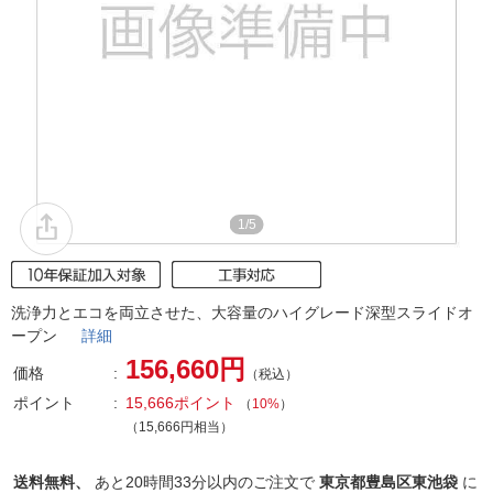
1/5
洗浄力とエコを両立させた、大容量のハイグレード深型スライドオ
ープン
詳細
156,660円
価格
（税込）
ポイント
15,666ポイント
（
10%
）
（15,666円相当）
送料無料、
あと
20時間33分以内
のご注文で
東京都豊島区東池袋
に