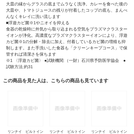
大皿の縁からグラスの底までムラなく洗浄。カレーを食べた後の
大皿や、トマトジュースの残りが付着したコップの底も、まんべ
んなくキレイに洗い流します
■浮遊カビ菌※1やニオイを抑える
食器の乾燥時に外気から取り込まれる空気をプラズマクラスター
イオンが浄化。高濃度なプラズマクラスターイオンにより、浮遊
カビ菌※1の分解・除去に加え、付着しているカビ菌の増殖も抑
制します。また手洗いした食器も「クリーンキープコース」で保
管すれば清潔さを保ちます
※1 〈浮遊カビ菌〉 ●試験機関:（一財）石川県予防医学協会 ●
試験方法:約31
この商品を見た人は、こちらの商品も見ています
リンナイ ビルトイン
リンナイ ビルトイン
リンナイ ビルトイン