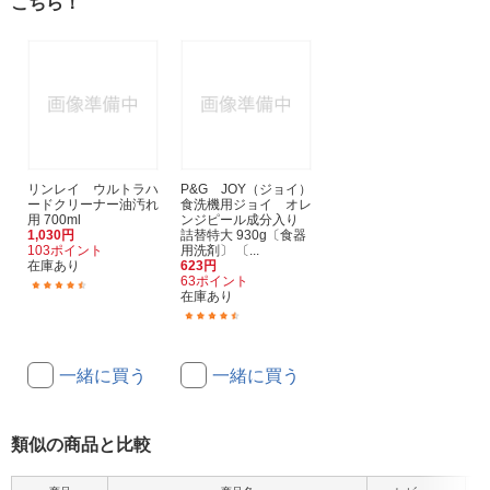
こちら！
リンレイ ウルトラハ
P&G JOY（ジョイ）
ードクリーナー油汚れ
食洗機用ジョイ オレ
用 700ml
ンジピール成分入り
1,030円
詰替特大 930g〔食器
103ポイント
用洗剤〕 〔...
在庫あり
623円
63ポイント
(23)
在庫あり
(107)
一緒に買う
一緒に買う
類似の商品と比較