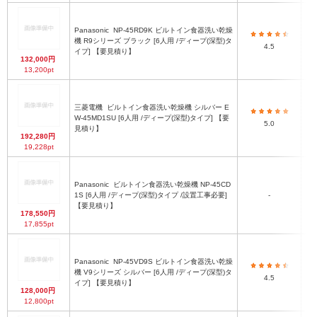
Panasonic
NP-45RD9K ビルトイン食器洗い乾燥
機 R9シリーズ ブラック [6人用 /ディープ(深型)タ
4.5
イプ] 【要見積り】
132,000円
13,200pt
三菱電機
ビルトイン食器洗い乾燥機 シルバー E
W-45MD1SU [6人用 /ディープ(深型)タイプ] 【要
7
5.0
見積り】
192,280円
19,228pt
Panasonic
ビルトイン食器洗い乾燥機 NP-45CD
1S [6人用 /ディープ(深型)タイプ /設置工事必要]
-
【要見積り】
178,550円
17,855pt
Panasonic
NP-45VD9S ビルトイン食器洗い乾燥
機 V9シリーズ シルバー [6人用 /ディープ(深型)タ
4.5
イプ] 【要見積り】
128,000円
12,800pt