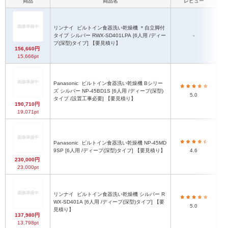
商品
商品名
レビュー
本
リンナイ
ビルトイン食器洗い乾燥機 ＊自立脚付
高
タイプ シルバー RWX-SD401LPA [6人用 /ディー
-
プ(深型)タイプ] 【要見積り】
156,660円
15,666pt
Panasonic
ビルトイン食器洗い乾燥機 Bシリー
ズ シルバー NP-45BD1S [6人用 /ディープ(深型)
5.0
タイプ /設置工事必要] 【要見積り】
190,710円
19,071pt
Panasonic
ビルトイン食器洗い乾燥機 NP-45MD
高
9SP [6人用 /ディープ(深型)タイプ] 【要見積り】
4.6
230,000円
23,000pt
リンナイ
ビルトイン食器洗い乾燥機 シルバー R
WX-SD401A [6人用 /ディープ(深型)タイプ] 【要
5.0
見積り】
137,980円
13,798pt