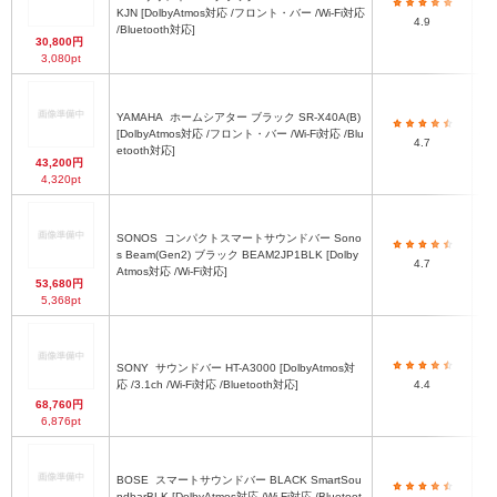
KJN [DolbyAtmos対応 /フロント・バー /Wi-Fi対応
4.9
/Bluetooth対応]
30,800円
3,080pt
YAMAHA
ホームシアター ブラック SR-X40A(B)
[DolbyAtmos対応 /フロント・バー /Wi-Fi対応 /Blu
63
4.7
etooth対応]
43,200円
4,320pt
SONOS
コンパクトスマートサウンドバー Sono
s Beam(Gen2) ブラック BEAM2JP1BLK [Dolby
4.7
Atmos対応 /Wi-Fi対応]
53,680円
5,368pt
SONY
サウンドバー HT-A3000 [DolbyAtmos対
応 /3.1ch /Wi-Fi対応 /Bluetooth対応]
4.4
68,760円
6,876pt
BOSE
スマートサウンドバー BLACK SmartSou
ndbarBLK [DolbyAtmos対応 /Wi-Fi対応 /Bluetoot
5.