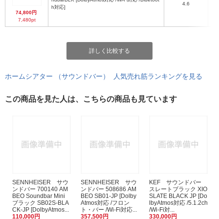
4.6
h対応]
74,800円
7,480pt
詳しく比較する
ホームシアター （サウンドバー） 人気売れ筋ランキングを見る
この商品を見た人は、こちらの商品も見ています
SENNHEISER サウ
SENNHEISER サウ
KEF サウンドバー
ンドバー 700140 AM
ンドバー 508686 AM
スレートブラック XIO
BEO Soundbar Mini
BEO SB01-JP [Dolby
SLATE BLACK JP [Do
ブラック SB02S-BLA
Atmos対応 /フロン
lbyAtmos対応 /5.1.2ch
CK-JP [DolbyAtmos...
ト・バー /Wi-Fi対応...
/Wi-Fi対...
110,000円
357,500円
330,000円