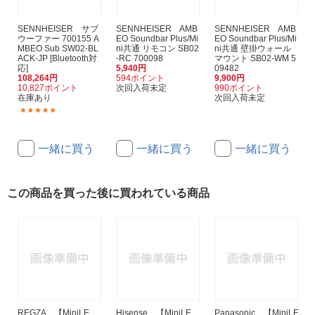
SENNHEISER サブ
SENNHEISER AMB
SENNHEISER AMB
ウーファー 700155 A
EO Soundbar Plus/Mi
EO Soundbar Plus/Mi
MBEO Sub SW02-BL
ni共通 リモコン SB02
ni共通 壁掛ウォール
ACK-JP [Bluetooth対
-RC 700098
マウント SB02-WM 5
応]
5,940円
09482
108,264円
594ポイント
9,900円
10,827ポイント
次回入荷未定
990ポイント
在庫あり
次回入荷未定
(1)
一緒に買う
一緒に買う
一緒に買う
この商品を買った後に買われている商品
REGZA 【MiniLE
Hisense 【MiniLE
Panasonic 【MiniLE