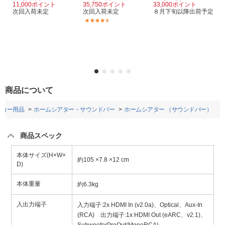
11,000ポイント
35,750ポイント
33,000ポイント
次回入荷未定
次回入荷未定
８月下旬以降出荷予定
(3)
商品について
・カー用品
ホームシアター・サウンドバー
ホームシアター （サウンドバー）
商品スペック
本体サイズ(H×W×
約105 ×7.8 ×12 cm
D)
本体重量
約6.3kg
入出力端子
入力端子:2x HDMI In (v2.0a)、Optical、Aux-In
(RCA) 出力端子:1x HDMI Out (eARC、v2.1)、