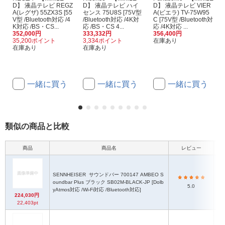
D】 液晶テレビ REGZ
D】 液晶テレビ ハイ
D】 液晶テレビ VIER
A(レグザ) 55ZX3S [55
センス 75U8S [75V型
A(ビエラ) TV-75W95
V型 /Bluetooth対応 /4
/Bluetooth対応 /4K対
C [75V型 /Bluetooth対
K対応 /BS・CS...
応 /BS・CS 4...
応 /4K対応 ...
352,000円
333,332円
356,400円
35,200ポイント
3,334ポイント
在庫あり
在庫あり
在庫あり
一緒に買う
一緒に買う
一緒に買う
類似の商品と比較
商品
商品名
レビュー
SENNHEISER
サウンドバー 700147 AMBEO S
oundbar Plus ブラック SB02M-BLACK-JP [Dolb
5.0
yAtmos対応 /Wi-Fi対応 /Bluetooth対応]
224,030円
22,403pt