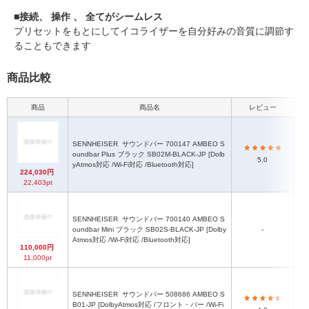
■接続、 操作 、 全てがシームレス
プリセットをもとにしてイコライザーを自分好みの音質に調節す
ることもできます
商品比較
商品
商品名
レビュー
本体
SENNHEISER
サウンドバー 700147 AMBEO S
oundbar Plus ブラック SB02M-BLACK-JP [Dolb
約1
5.0
yAtmos対応 /Wi-Fi対応 /Bluetooth対応]
224,030円
22,403pt
SENNHEISER
サウンドバー 700140 AMBEO S
oundbar Mini ブラック SB02S-BLACK-JP [Dolby
-
約6
Atmos対応 /Wi-Fi対応 /Bluetooth対応]
110,000円
11,000pt
SENNHEISER
サウンドバー 508686 AMBEO S
約
B01-JP [DolbyAtmos対応 /フロント・バー /Wi-Fi