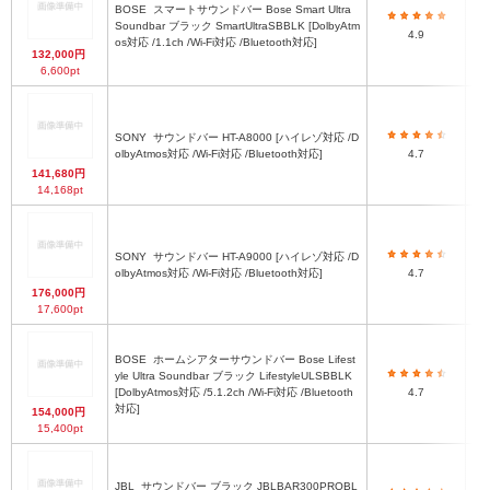
BOSE
スマートサウンドバー Bose Smart Ultra
5
Soundbar ブラック SmartUltraSBBLK [DolbyAtm
4.9
os対応 /1.1ch /Wi-Fi対応 /Bluetooth対応]
132,000円
6,600pt
SONY
サウンドバー HT-A8000 [ハイレゾ対応 /D
高6
olbyAtmos対応 /Wi-Fi対応 /Bluetooth対応]
4.7
141,680円
14,168pt
SONY
サウンドバー HT-A9000 [ハイレゾ対応 /D
高6
olbyAtmos対応 /Wi-Fi対応 /Bluetooth対応]
4.7
176,000円
17,600pt
BOSE
ホームシアターサウンドバー Bose Lifest
yle Ultra Soundbar ブラック LifestyleULSBBLK
67
[DolbyAtmos対応 /5.1.2ch /Wi-Fi対応 /Bluetooth
4.7
対応]
154,000円
15,400pt
JBL
サウンドバー ブラック JBLBAR300PROBL