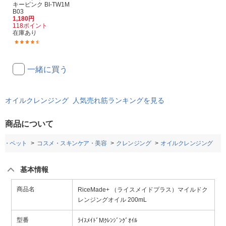
キーピンク BI-TW1M
B03
1,180円
118ポイント
在庫あり
(32)
一緒に買う
オイルクレンジング 人気売れ筋ランキングを見る
商品について
品・ペット
コスメ・スキンケア・美容
クレンジング
オイルクレンジング
基本情報
商品名
RiceMade+ （ライスメイドプラス）マイルドク
レンジングオイル 200mL
型番
ﾗｲｽﾒｲﾄﾞMｸﾚﾝｼﾞﾝｸﾞｵｲﾙ