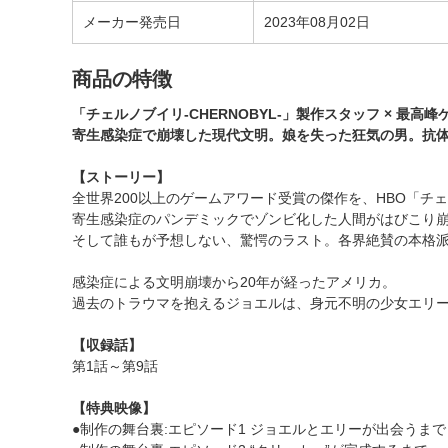
メーカー発売日
2023年08月02日
商品の特徴
「チェルノブイリ-CHERNOBYL-」製作スタッフ × 
寄生感染症で崩壊した現代文明。娘を失った狂気の男。抗
【ストーリー】
全世界200以上のゲームアワード受賞の傑作を、HBO「チェ
寄生感染症のパンデミックでゾンビ化した人間がはびこり
そして誰もが予想しない、驚愕のラスト。各界絶賛の本格
感染症による文明崩壊から20年が経ったアメリカ。
過去のトラウマを抱えるジョエルは、身元不明の少女エリー
【収録話】
第1話～第9話
【特典映像】
●制作の舞台裏:エピソード1 ジョエルとエリーが出会うまで