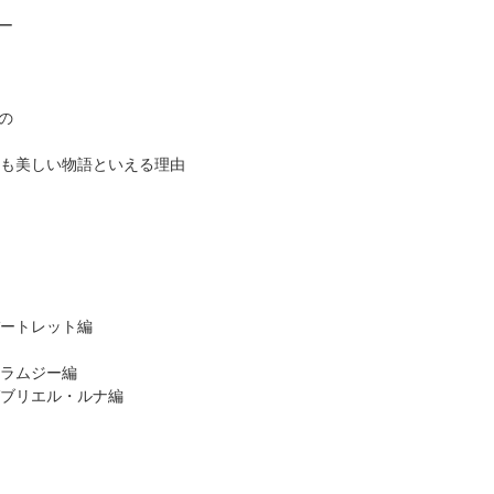
ー
の
もっとも美しい物語といえる理由
バートレット編
・ラムジー編
ガブリエル・ルナ編