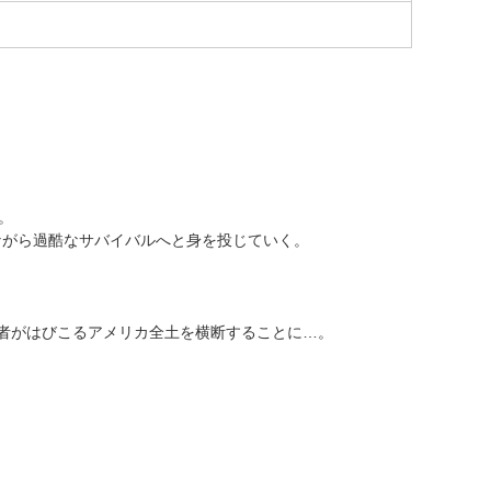
。
ながら過酷なサバイバルへと身を投じていく。
者がはびこるアメリカ全土を横断することに…。