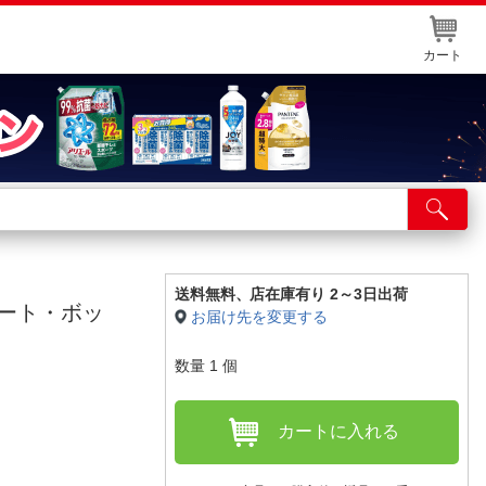
カート
店舗サービス
ット取り置き
イントカードWEB登録
送料無料、
店在庫有り 2～3日出荷
プリート・ボッ
お届け先を変更する
舗情報・店舗一覧
数量
1
個
取り寄せ品入荷状況照会
カートに入れる