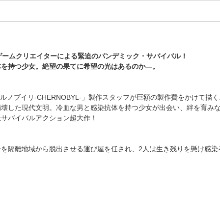
最高峰ゲームクリエイターによる緊迫のパンデミック・サバイバル！
体を持つ少女。絶望の果てに希望の光はあるのか―。
ルノブイリ-CHERNOBYL-」製作スタッフが巨額の製作費をかけて描く
崩壊した現代文明。冷血な男と感染抗体を持つ少女が出会い、絆を育み
派サバイバルアクション超大作！
を隔離地域から脱出させる運び屋を任され、2人は生き残りを懸け感染