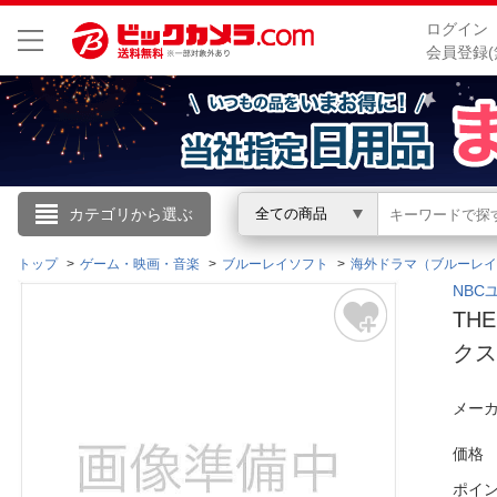
ログイン
会員登録(
こんにちは
カテゴリから選ぶ
全ての商品
ログイン
トップ
ゲーム・映画・音楽
ブルーレイソフト
海外ドラマ（ブルーレイ
NBCユ
TH
新規会員登録
クス
会員メニュー
メーカ
お買いもの履歴
価格
閲覧履歴
ポイ