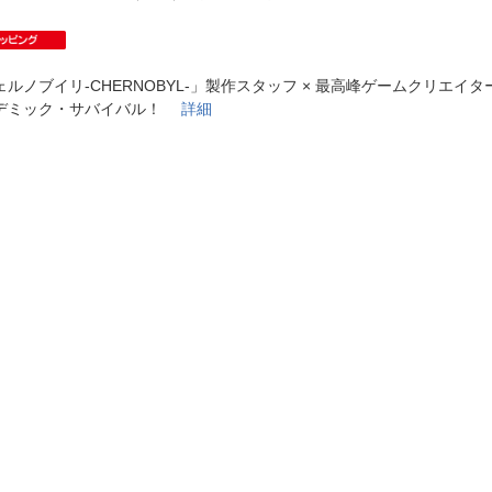
法
よくある質問・お問合せ
I
ご利用規約
ェルノブイリ-CHERNOBYL-」製作スタッフ × 最高峰ゲームクリエイ
デミック・サバイバル！
詳細
E