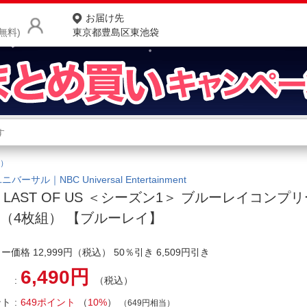
お届け先
無料)
東京都豊島区東池袋
商品をさがす
ランキングからさがす
ネ
）
カテゴリ一覧からさがす
ポ
ニバーサル｜NBC Universal Entertainment
E LAST OF US ＜シーズン1＞ ブルーレイコン
店
（4枚組） 【ブルーレイ】
お
ー価格 12,999円（税込） 50％引き 6,509円引き
お客様サポート
6,490円
（税込）
ご利用ガイド
ント
649ポイント
（
10%
）
（649円相当）