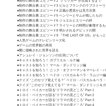
●制作の舞台裏:エピソード2 “クリッカー”が完成するまで
●制作の舞台裏:エピソード3 ビルとフランクのラブストーリ
●制作の舞台裏:エピソード4 正義か悪党かは見方次第
●制作の舞台裏:エピソード5 ヘンリーとサムが残したもの
●制作の舞台裏:エピソード6 ジョエルとエリーの絆
●制作の舞台裏:エピソード7 ライリーとの時間が象徴するも
●制作の舞台裏:エピソード8 明かされるデビッドの闇
●制作の舞台裏:エピソード9 『THE LAST OF US』が
●人気ゲームのテレビシリーズ化
●ゲームの世界観の再現
●菌に侵略された世界を語る
●アシュレイ・ジョンソンの出演について
●キャストを知ろう！ ガブリエル・ルナ編
●キャストを知ろう！ マール・ダンドリッジ編
●キャストを知ろう！ ニック・オファーマン＆マーレイ・
●キャストを知ろう！ ペドロ・パスカル＆ベラ・ラムジー編
●クイズ ”このセリフ覚えてる？” ペドロ・パスカル＆ベラ
●クイズ ”このセリフ覚えてる？” マール・ダンドリッジ＆
●トロイ・ベイカーが語る“ドラマの見どころ” Part 1
●トロイ・ベイカーが語る”ドラマの見どころ” Part 2
●トロイ・ベイカーが語る”ドラマの見どころ” Part 3
●トロイ・ベイカーが語る”ドラマの見どころ” Part 4