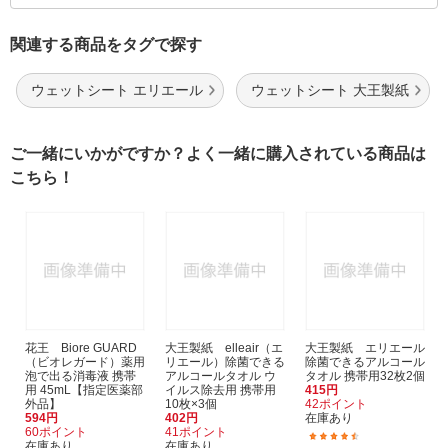
関連する商品をタグで探す
ウェットシート エリエール
ウェットシート 大王製紙
ご一緒にいかがですか？よく一緒に購入されている商品は
こちら！
花王 Biore GUARD
大王製紙 elleair（エ
大王製紙 エリエール
（ビオレガード）薬用
リエール）除菌できる
除菌できるアルコール
泡で出る消毒液 携帯
アルコールタオル ウ
タオル 携帯用32枚2個
用 45mL【指定医薬部
イルス除去用 携帯用
415円
外品】
10枚×3個
42ポイント
594円
402円
在庫あり
60ポイント
41ポイント
(30)
在庫あり
在庫あり