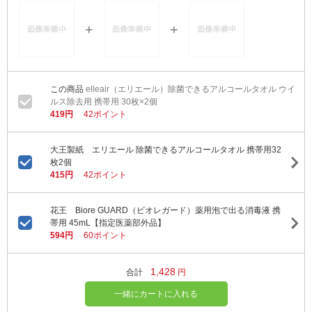
elleair（エリエール）除菌できるアルコールタオル ウイ
ルス除去用 携帯用 30枚×2個
419円
42ポイント
大王製紙 エリエール 除菌できるアルコールタオル 携帯用32
枚2個
415円
42ポイント
花王 Biore GUARD（ビオレガード）薬用泡で出る消毒液 携
帯用 45mL【指定医薬部外品】
594円
60ポイント
1,428
合計
円
一緒にカートに入れる