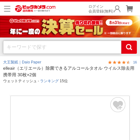
ログイン
会員登録(無料)
大王製紙｜Daio Paper
16
elleair（エリエール）除菌できるアルコールタオル ウイルス除去用
携帯用 30枚×2個
ウェットティッシュ -
ランキング
15位