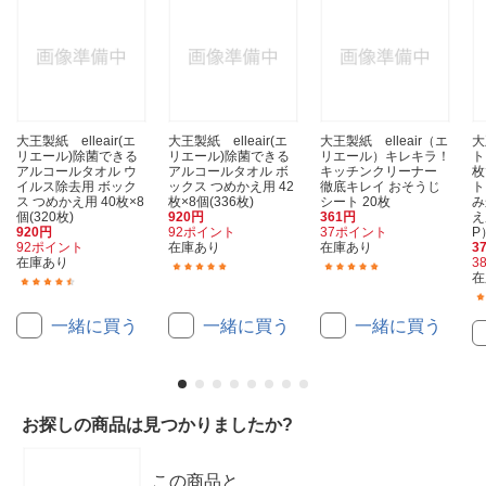
大王製紙 elleair(エ
大王製紙 elleair(エ
大王製紙 elleair（エ
大
リエール)除菌できる
リエール)除菌できる
リエール）キレキラ！
ト
アルコールタオル ウ
アルコールタオル ボ
キッチンクリーナー
枚
イルス除去用 ボック
ックス つめかえ用 42
徹底キレイ おそうじ
ト
ス つめかえ用 40枚×8
枚×8個(336枚)
シート 20枚
み
個(320枚)
920円
361円
え
920円
92ポイント
37ポイント
P
92ポイント
在庫あり
在庫あり
3
在庫あり
3
(14)
(1)
在
(26)
一緒に買う
一緒に買う
一緒に買う
お探しの商品は見つかりましたか?
この商品と