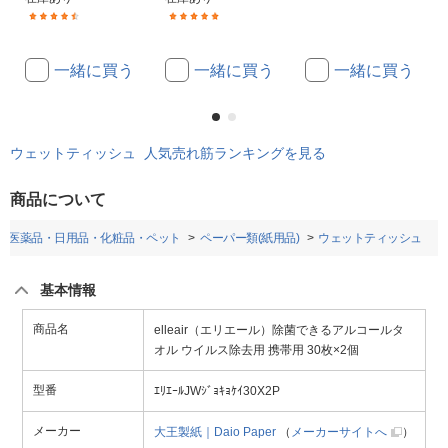
(2)
(5)
一緒に買う
一緒に買う
一緒に買う
ウェットティッシュ 人気売れ筋ランキングを見る
商品について
医薬品・日用品・化粧品・ペット
ペーパー類(紙用品)
ウェットティッシュ
基本情報
商品名
elleair（エリエール）除菌できるアルコールタ
オル ウイルス除去用 携帯用 30枚×2個
型番
ｴﾘｴｰﾙJWｼﾞｮｷｮｹｲ30X2P
メーカー
大王製紙｜Daio Paper
（
メーカーサイトへ
）