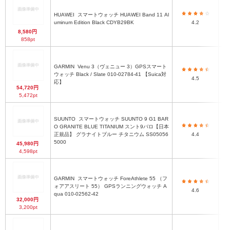
HUAWEI
スマートウォッチ HUAWEI Band 11 Al
約
uminum Edition Black CDYB29BK
4.2
8,580円
858pt
GARMIN
Venu 3（ヴェニュー 3）GPSスマート
ウォッチ Black / Slate 010-02784-41 【Suica対
4.5
応】
54,720円
5,472pt
SUUNTO
スマートウォッチ SUUNTO 9 G1 BAR
O GRANITE BLUE TITANIUM スント9バロ【日本
正規品】 グラナイトブルー チタニウム SS05056
4.4
5000
45,980円
4,598pt
GARMIN
スマートウォッチ ForeAthlete 55 （フ
ォアアスリート 55） GPSランニングウォッチ A
4.6
qua 010-02562-42
32,000円
3,200pt