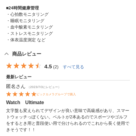
■24時間健康管理
・心拍数モニタリング
・睡眠モニタリング
・血中酸素モニタリング
・ストレスモニタリング
・体表温度測定 など
商品レビュー
4.5
(
2
)
すべて見る
最新レビュー
匿名
さん
（2023/7/3にレビュー）
ビックカメラグループで購入
Watch Ultimate
文字盤も変えられてデザインが良い意味で高級感があり、スマー
トウォッチっぽくない。ベルトが2本あるのでスポーツやゴルフ
をするとき用と普段使い用で分けられるのでこれから長く使用で
きそうです！！