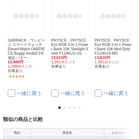
GARRACK ワンピー
PHYSCE PHYSCE
PHYSCE PHYSCE
ス スマートウォッチ
Eco RGB 3-in-1 Powe
Eco RGB 3-in-1 Powe
[Smart Watch ONEPIE
r Bank 10K Starlight S
r Bank 10K Mist Gold
CE Buggy model] 1年
ilver F110KUS-SS
F110KUS-MG
保証 バギー...
13,610円
13,610円
12,980円
1,361ポイント
1,361ポイント
1,298ポイント
在庫あり
在庫あり
在庫あり
(2)
一緒に買う
一緒に買う
一緒に買う
類似の商品と比較
商品
商品名
レビュー
本