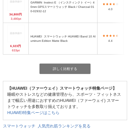
GARMIN
Instinct E （インスティンクト イー）4
0mm GPSスマートウォッチ Black / Charcoal 01
4.0
0-02932-12
34,800円
3,480pt
HUAWEI
スマートウォッチ HUAWEI Band 10 Al
約2
uminum Edition Matte Black
4.4
6,323円
633pt
詳しく比較する
【HUAWEI（ファーウェイ）スマートウォッチ特集ページ】
睡眠やストレスなどの健康管理から、スポーツ・フィットネス
まで幅広い用途におすすめのHUAWEI（ファーウェイ) スマー
トウォッチを多数取り揃えております。
HUAWEI特集ページはこちら
スマートウォッチ 人気売れ筋ランキングを見る