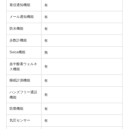
着信通知機能
有
メール通知機能
有
防水機能
有
歩数計機能
有
Suica機能
無
血中酸素ウェルネ
有
ス機能
睡眠計測機能
有
ハンズフリー通話
有
機能
防塵機能
有
気圧センサー
有