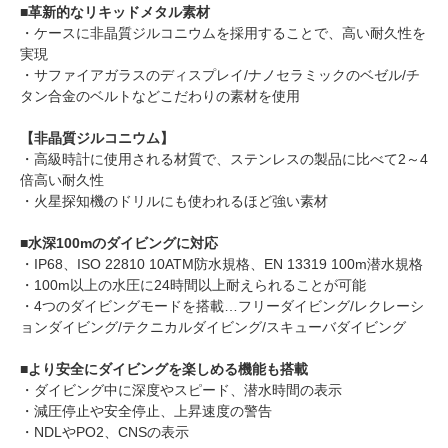
■革新的なリキッドメタル素材
・ケースに非晶質ジルコニウムを採用することで、高い耐久性を
実現
・サファイアガラスのディスプレイ/ナノセラミックのベゼル/チ
タン合金のベルトなどこだわりの素材を使用
【非晶質ジルコニウム】
・高級時計に使用される材質で、ステンレスの製品に比べて2～4
倍高い耐久性
・火星探知機のドリルにも使われるほど強い素材
■水深100mのダイビングに対応
・IP68、ISO 22810 10ATM防水規格、EN 13319 100m潜水規格
・100m以上の水圧に24時間以上耐えられることが可能
・4つのダイビングモードを搭載…フリーダイビング/レクレーシ
ョンダイビング/テクニカルダイビング/スキューバダイビング
■より安全にダイビングを楽しめる機能も搭載
・ダイビング中に深度やスピード、潜水時間の表示
・減圧停止や安全停止、上昇速度の警告
・NDLやPO2、CNSの表示