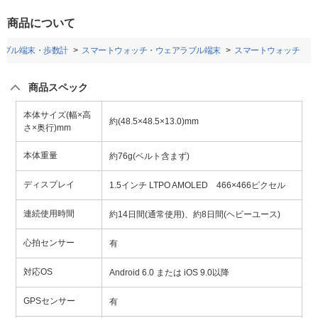
商品について
ラブル端末・歩数計
スマートウォッチ・ウェアラブル端末
スマートウォッチ
商品スペック
本体サイズ(幅×高
約(48.5×48.5×13.0)mm
さ×奥行)mm
本体重量
約76g(ベルト含まず)
ディスプレイ
1.5インチ LTPO AMOLED 466×466ピクセル
連続使用時間
約14日間(通常使用)、約8日間(ヘビーユース)
心拍センサー
有
対応OS
Android 6.0 または iOS 9.0以降
GPSセンサー
有