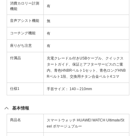
消費カロリー計測
有
機能
音声アシスト機能
無
コーチング機能
有
座りがち注意
有
付属品
充電クレードル付きUSBケーブル、クイックス
タートガイド、保証とアフターサービスのご案
内、青色HNBRベルト1セット、青色ロングHNB
Rベルト1段、交換用チタン合金ベルト4コマ
仕様1
手首サイズ： 140～210mm
基本情報
商品名
スマートウォッチ HUAWEI WATCH Ultimate/St
eel ボヤージュブルー