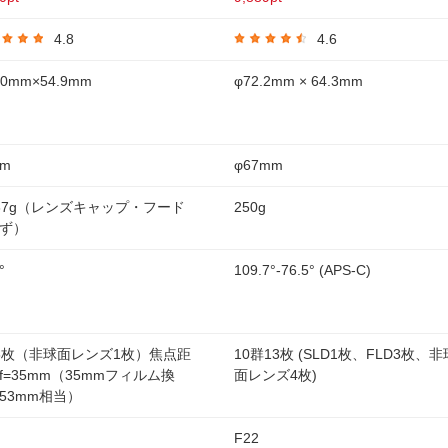
4.8
4.6
.0mm×54.9mm
φ72.2mm × 64.3mm
mm
φ67mm
87g（レンズキャップ・フード
250g
ず）
°
109.7°-76.5° (APS-C)
8枚（非球面レンズ1枚）焦点距
10群13枚 (SLD1枚、FLD3枚、非
f=35mm（35mmフィルム換
面レンズ4枚)
53mm相当）
F22