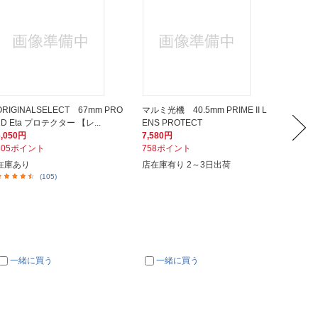
ORIGINALSELECT 67mm PRO
マルミ光機 40.5mm PRIME II L
SONY
1D Eta プロテクター 【レ...
ENS PROTECT
メラ ズ
6,050円
7,580円
339,9
605ポイント
758ポイント
33,9
在庫あり
店在庫有り 2～3日出荷
在庫あ
(105)
一緒に買う
一緒に買う
一