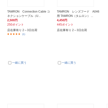
コ
TAMRON Connection Cable コ
TAMRON レンズフード A046
ネクションケーブル（U...
用 TAMRON（タムロン） ...
2,500円
4,450円
250ポイント
445ポイント
店在庫有り 2～3日出荷
店在庫有り 2～3日出荷
(1)
一緒に買う
一緒に買う