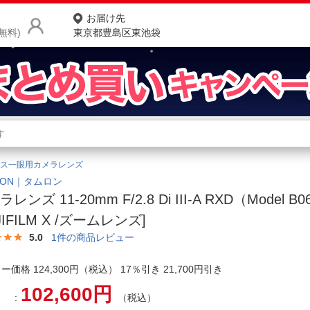
お届け先
無料)
東京都豊島区東池袋
商品をさがす
ランキングからさがす
ネ
ス一眼用カメラレンズ
カテゴリ一覧からさがす
ポ
RON｜タムロン
レンズ 11-20mm F/2.8 Di III-A RXD（Model B
店
JIFILM X /ズームレンズ]
お
5.0
1
件の商品レビュー
お客様サポート
ー価格 124,300円（税込） 17％引き 21,700円引き
102,600円
ご利用ガイド
（税込）