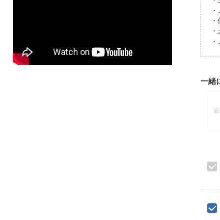
・
・
・
・
・
一緒