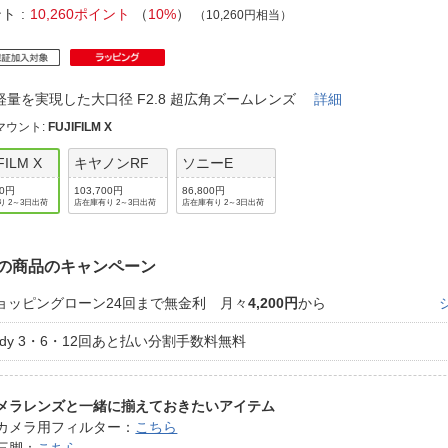
法
よくある質問・お問合せ
ント
10,260ポイント
（
10%
）
（10,260円相当）
I
ご利用規約
軽量を実現した大口径 F2.8 超広角ズームレンズ
詳細
マウント
:
FUJIFILM X
E
FILM X
キヤノンRF
ソニーE
00円
103,700円
86,800円
り 2～3日出荷
店在庫有り 2～3日出荷
店在庫有り 2～3日出荷
の商品のキャンペーン
ョッピングローン24回まで無金利 月々
4,200円
から
aidy 3・6・12回あと払い分割手数料無料
メラレンズと一緒に揃えておきたいアイテム
カメラ用フィルター：
こちら