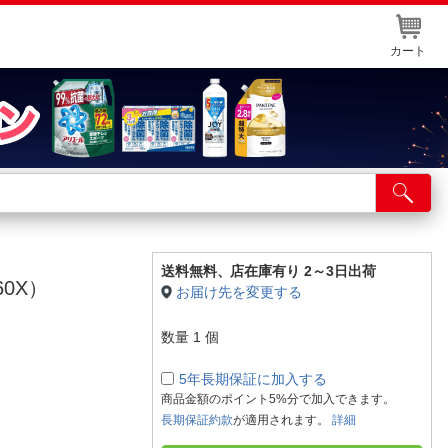
カート
店舗サービス
ット取り置き
イントカードWEB登録
送料無料、
店在庫有り 2～3日出荷
060X）
お届け先を変更する
舗情報・店舗一覧
数量
1
個
取り寄せ品入荷状況照会
5年長期保証に加入する
商品金額のポイント5%分で加入できます。
長期保証約款
が適用されます。
詳細