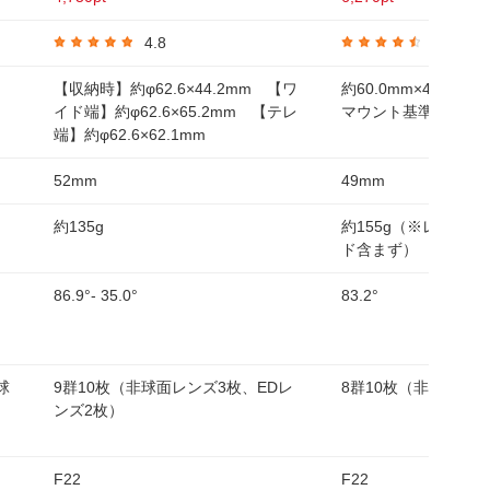
4.8
4.7
【収納時】約φ62.6×44.2mm 【ワ
約60.0mm×45.4
イド端】約φ62.6×65.2mm 【テレ
マウント基準面まで
端】約φ62.6×62.1mm
52mm
49mm
約135g
約155g（※レンズ
ド含まず）
86.9°- 35.0°
83.2°
球
9群10枚（非球面レンズ3枚、EDレ
8群10枚（非球面レ
ンズ2枚）
F22
F22