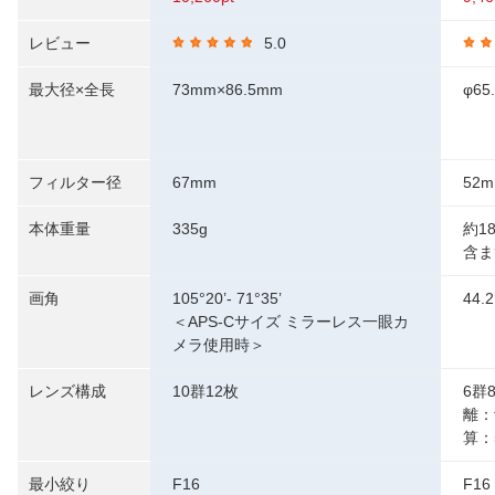
レビュー
5.0
最大径×全長
73mm×86.5mm
φ65
フィルター径
67mm
52
本体重量
335g
約1
含ま
画角
105°20’- 71°35’
44.2
＜APS-Cサイズ ミラーレス一眼カ
メラ使用時＞
レンズ構成
10群12枚
6群
離：
算：
最小絞り
F16
F16