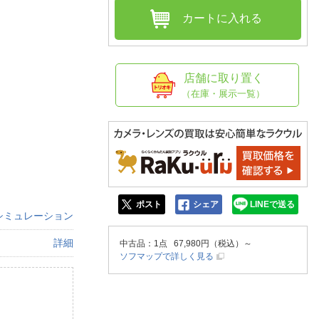
人窓口
カートに入れる
R情報
店舗に取り置く
（在庫・展示一覧）
nglish / 中文
ポスト
シェア
LINEで送る
シミュレーション
詳細
中古品
：1点 67,980円（税込）～
ソフマップで詳しく見る