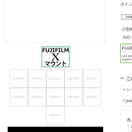
ポイ
ほしいもの
お知らせ
小型
対応
FUJI
102,6
店在庫有
こ
シ
p
カ
・