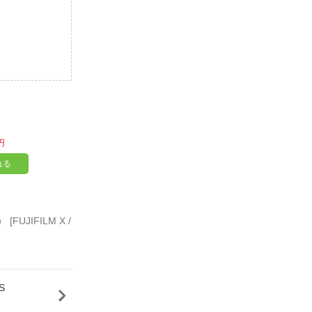
円
れる
 [FUJIFILM X /
S