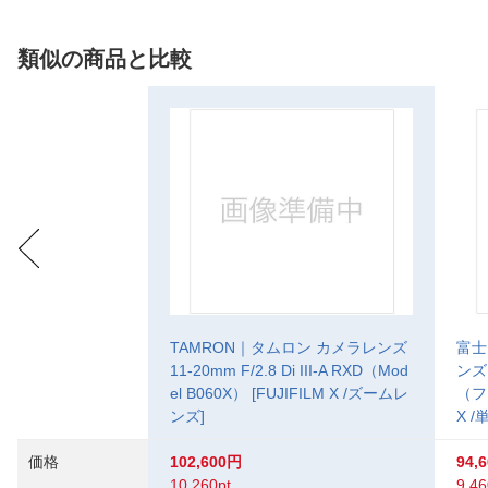
類似の商品と比較
TAMRON｜タムロン カメラレンズ
富士
11-20mm F/2.8 Di III-A RXD（Mod
ンズ 
el B060X） [FUJIFILM X /ズームレ
（フ
ンズ]
X 
価格
102,600円
94,
10,260pt
9,46