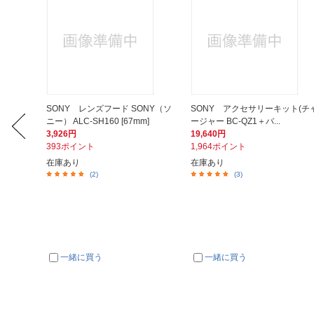
】キング
SONY レンズフード SONY（ソ
SONY アクセサリーキット(チ
ニー） ALC-SH160 [67mm]
ージャー BC-QZ1＋バ...
3,926円
19,640円
393ポイント
1,964ポイント
在庫あり
在庫あり
(2)
(3)
一緒に買う
一緒に買う