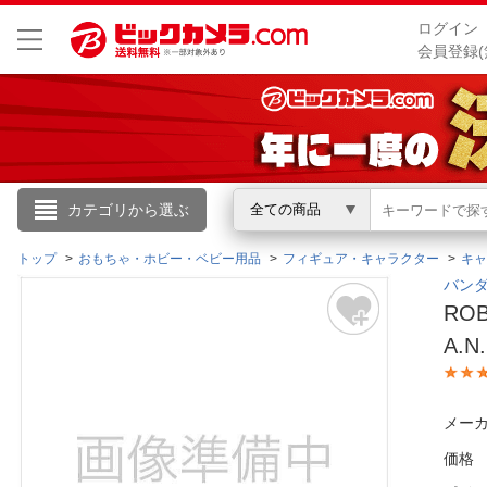
ログイン
会員登録(
こんにちは
カテゴリから選ぶ
全ての商品
ログイン
トップ
おもちゃ・ホビー・ベビー用品
フィギュア・キャラクター
キャ
バンダ
ROB
新規会員登録
A.N
会員メニュー
メーカ
お買いもの履歴
価格
閲覧履歴