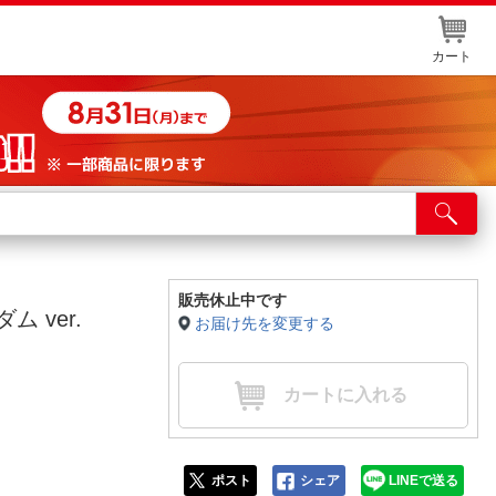
カート
店舗サービス
ット取り置き
イントカードWEB登録
販売休止中です
ム ver.
お届け先を変更する
舗情報・店舗一覧
取り寄せ品入荷状況照会
カートに入れる
ポスト
シェア
LINEで送る