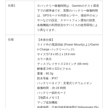
仕様1
※バッテリー稼働時間は、Garminのテスト環境
下での標準値です。実際のバッテリー稼働時間
は、GPSモードや内部センサー、接続中のセン
サーなどの設定、スマートフォン通知の頻度、
各種機能の利用状況やデバイスの使用環境によ
り異なります。
仕様
【本体仕様】
ライド中の電源供給 (Power MountおよびGarmi
n Charge バッテリーパック)
サイズ:57.8 x 85.1 x 19.6 mm
カラー表示
ディスプレイサイズ:2.6インチ (66 mm)
解像度:246 x 322ピクセル
重量：80.3g
防水等級：IPX7
バッテリータイプ：充電式リチウムイオン
稼働時間 ：約 26 時間
バッテリー節約モード
【地図＆メモリ】
マップ追加機能
内蔵地図：日本詳細道路地図(CityNavigator Plu