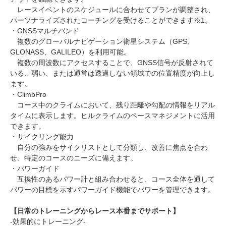
レースイベントのスケジュールに合わせてプランが調整され、
パーソナライズされたコーチングを受けることができます※1。
・GNSSマルチバンド
複数のグローバルナビゲーション衛星システム（GPS、
GLONASS、GALILEO）を利用可能。
複数の周波数にアクセスすることで、GNSS信号が反射されて
いる、弱い、または通常は透過しない領域での位置精度が向上し
ます。
・ClimbPro
コース中のクライムにおいて、残り距離や勾配の情報をリアル
タイムに表示します。ヒルクライムのペースマネジメントに活用
できます。
・サイクリング能力
自分の強みをサイクリストとして分類し、改善に焦点を合わ
せ、特定のコースのニーズに備えます。
・パワーガイド
互換性のあるパワー計と組み合わせると、コース全体を通して
パワーの目標を示すパワーガイド機能でパワーを管理できます。
【日常のトレーニングからレース本番までサポート】
-効果的にトレーニング-