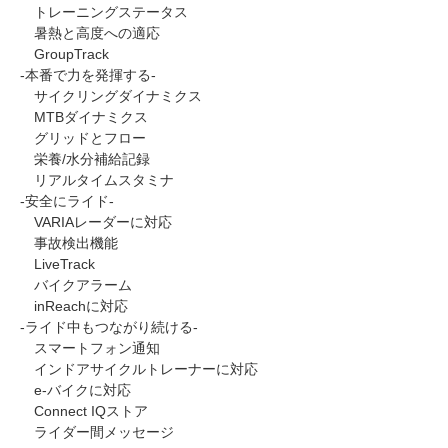
トレーニングステータス
暑熱と高度への適応
GroupTrack
-本番で力を発揮する-
サイクリングダイナミクス
MTBダイナミクス
グリッドとフロー
栄養/水分補給記録
リアルタイムスタミナ
-安全にライド-
VARIAレーダーに対応
事故検出機能
LiveTrack
バイクアラーム
inReachに対応
-ライド中もつながり続ける-
スマートフォン通知
インドアサイクルトレーナーに対応
e-バイクに対応
Connect IQストア
ライダー間メッセージ