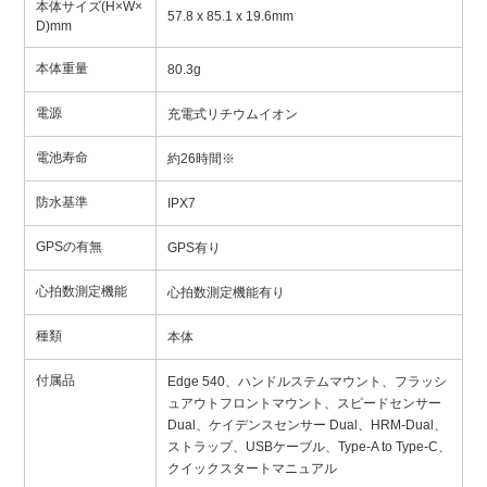
本体サイズ(H×W×
57.8 x 85.1 x 19.6mm
D)mm
本体重量
80.3g
電源
充電式リチウムイオン
電池寿命
約26時間※
防水基準
IPX7
GPSの有無
GPS有り
心拍数測定機能
心拍数測定機能有り
種類
本体
付属品
Edge 540、ハンドルステムマウント、フラッシ
ュアウトフロントマウント、スピードセンサー
Dual、ケイデンスセンサー Dual、HRM-Dual、
ストラップ、USBケーブル、Type-A to Type-C、
クイックスタートマニュアル