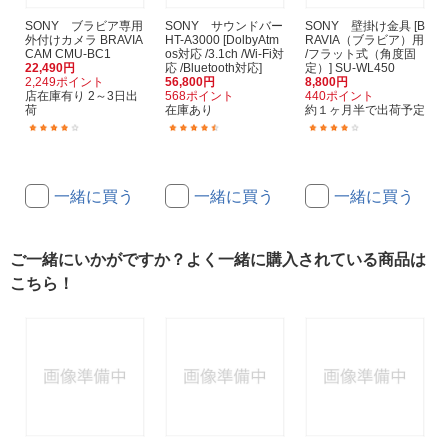
SONY ブラビア専用
SONY サウンドバー
SONY 壁掛け金具 [B
外付けカメラ BRAVIA
HT-A3000 [DolbyAtm
RAVIA（ブラビア）用
CAM CMU-BC1
os対応 /3.1ch /Wi-Fi対
/フラット式（角度固
22,490円
応 /Bluetooth対応]
定）] SU-WL450
2,249ポイント
56,800円
8,800円
店在庫有り 2～3日出
568ポイント
440ポイント
荷
在庫あり
約１ヶ月半で出荷予定
(4)
(66)
(52)
一緒に買う
一緒に買う
一緒に買う
ご一緒にいかがですか？よく一緒に購入されている商品は
こちら！