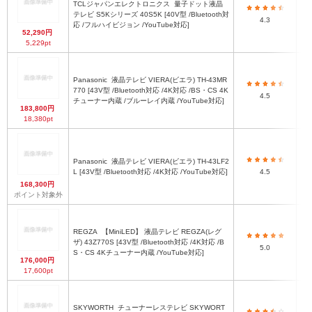
TCLジャパンエレクトロニクス
量子ドット液晶
テレビ S5Kシリーズ 40S5K [40V型 /Bluetooth対
4.3
応 /フルハイビジョン /YouTube対応]
52,290円
5,229pt
Panasonic
液晶テレビ VIERA(ビエラ) TH-43MR
770 [43V型 /Bluetooth対応 /4K対応 /BS・CS 4K
4.5
チューナー内蔵 /ブルーレイ内蔵 /YouTube対応]
183,800円
18,380pt
Panasonic
液晶テレビ VIERA(ビエラ) TH-43LF2
L [43V型 /Bluetooth対応 /4K対応 /YouTube対応]
4.5
168,300円
ポイント対象外
REGZA
【MiniLED】 液晶テレビ REGZA(レグ
ザ) 43Z770S [43V型 /Bluetooth対応 /4K対応 /B
5.0
S・CS 4Kチューナー内蔵 /YouTube対応]
176,000円
17,600pt
SKYWORTH
チューナーレステレビ SKYWORT