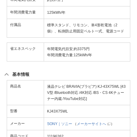
約3375円
年間消費電力量
125kWh/年
付属品
標準スタンド、リモコン、単4形乾電池（2
個）、転倒防止用固定ベルト一式、電源コード
省エネスペック
年間電気代目安:約3375円
年間消費電力量:125kWh/年
基本情報
商品名
液晶テレビ BRAVIA(ブラビア) KJ-43X75WL [43
V型 /Bluetooth対応 /4K対応 /BS・CS 4Kチュー
ナー内蔵 /YouTube対応]
型番
KJ43X75WL
メーカー
SONY｜ソニー
（
メーカーサイトへ
）
商品コード
11196262