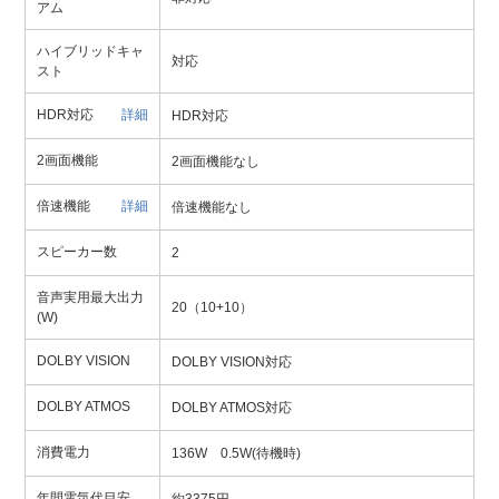
アム
ハイブリッドキャ
対応
スト
HDR対応
詳細
HDR対応
2画面機能
2画面機能なし
倍速機能
詳細
倍速機能なし
スピーカー数
2
音声実用最大出力
20（10+10）
(W)
DOLBY VISION
DOLBY VISION対応
DOLBY ATMOS
DOLBY ATMOS対応
消費電力
136W 0.5W(待機時)
年間電気代目安