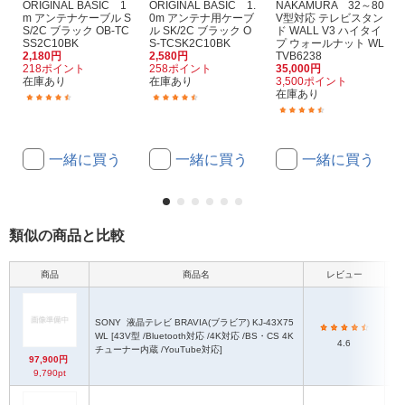
ORIGINAL BASIC 1
ORIGINAL BASIC 1.
NAKAMURA 32～80
m アンテナケーブル S
0m アンテナ用ケーブ
V型対応 テレビスタン
S/2C ブラック OB-TC
ル SK/2C ブラック O
ド WALL V3 ハイタイ
SS2C10BK
S-TCSK2C10BK
プ ウォールナット WL
2,180円
2,580円
TVB6238
218ポイント
258ポイント
35,000円
在庫あり
在庫あり
3,500ポイント
在庫あり
(99)
(60)
(141)
一緒に買う
一緒に買う
一緒に買う
類似の商品と比較
商品
商品名
レビュー
本
SONY
液晶テレビ BRAVIA(ブラビア) KJ-43X75
WL [43V型 /Bluetooth対応 /4K対応 /BS・CS 4K
4.6
チューナー内蔵 /YouTube対応]
97,900円
9,790pt