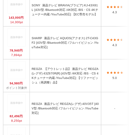
SONY
液晶テレビ BRAVIA(ブラビア) KJ-43X81
L [43V型 /Bluetooth対応 /4K対応 /BS・CS 4Kチ
4.3
ューナー内蔵 /YouTube対応] 【EC専売モデル】
143,000円
14,300pt
SHARP
液晶テレビ AQUOS(アクオス) 2T-C43G
F2 [43V型 /Bluetooth対応 /フルハイビジョン /Yo
4.3
uTube対応]
78,940円
7,894pt
REGZA
【アウトレット品】 液晶テレビ REGZA
(レグザ) 43Z670R(R) [43V型 /4K対応 /BS・CS 4
Kチューナー内蔵 /YouTube対応] 【リファービッ
5.0
シュ（再調整）品】
94,980円
ポイント対象外
REGZA
液晶テレビ REGZA(レグザ) 40V35T [40
V型 /Bluetooth対応 /フルハイビジョン /YouTube
-
対応]
82,496円
8,250pt