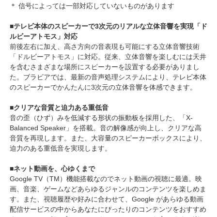
＊ 信号によっては一部対応していないものがあります
■テレビ本体のスピーカーで3次元のリアルな立体音響を実現「ド
ルビーアトモス」対応
前後左右に加え、高さ方向の音表現も可能にする立体音響技術
「ドルビーアトモス」に対応。従来、立体音響を楽しむには天井
を含むさまざまな場所にスピーカーを設置する必要がありまし
た。ブラビアでは、最新の音声処理システムにより、テレビ本体
のスピーカーでかんたんに3次元の立体音響を体感できます。
■クリアな音質と迫力ある重低音
音の歪（ひず）みを低減する形状の振動板を採用した、「X-
Balanced Speaker」を搭載。音の解像感が向上し、クリアな高
音質を再現します。また、大容量のスピーカーボックスにより、
迫力のある重低音を実現します。
■ネット動画を、心ゆくまで
Google TV（TM）機能搭載なのでネット動画の視聴に最適。映
画、音楽、ゲームなどあらゆるジャンルのコンテンツを楽しめま
す。また、視聴履歴や好みに合わせて、Google があらゆる動画
配信サービスの中からあなたにぴったりのコンテンツをおすすめ