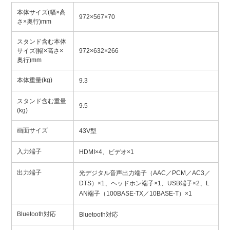
本体サイズ(幅×高
972×567×70
さ×奥行)mm
スタンド含む本体
サイズ(幅×高さ×
972×632×266
奥行)mm
本体重量(kg)
9.3
スタンド含む重量
9.5
(kg)
画面サイズ
43V型
入力端子
HDMI×4、ビデオ×1
出力端子
光デジタル音声出力端子（AAC／PCM／AC3／
DTS）×1、ヘッドホン端子×1、USB端子×2、L
AN端子（100BASE-TX／10BASE-T）×1
Bluetooth対応
Bluetooth対応