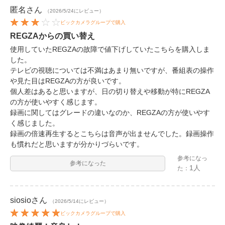
匿名
さん
（2026/5/24にレビュー）
ビックカメラグループで購入
REGZAからの買い替え
使用していたREGZAの故障で値下げしていたこちらを購入しま
した。
テレビの視聴については不満はあまり無いですが、番組表の操作
や見た目はREGZAの方が良いです。
個人差はあると思いますが、日の切り替えや移動が特にREGZA
の方が使いやすく感じます。
録画に関してはグレードの違いなのか、REGZAの方が使いやす
く感じました。
録画の倍速再生するとこちらは音声が出ませんでした。録画操作
も慣れだと思いますが分かりづらいです。
参考になっ
参考になった
1人
た：
siosio
さん
（2026/5/14にレビュー）
ビックカメラグループで購入