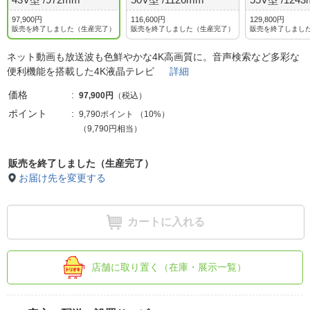
97,900円
116,600円
129,800円
販売を終了しました（生産完了）
販売を終了しました（生産完了）
販売を終了しまし
ネット動画も放送波も色鮮やかな4K高画質に。音声検索など多彩な
便利機能を搭載した4K液晶テレビ
詳細
価格
97,900円
（税込）
ポイント
9,790ポイント
（
10%
）
（9,790円相当）
販売を終了しました（生産完了）
お届け先を変更する
カートに入れる
店舗に取り置く（在庫・展示一覧）