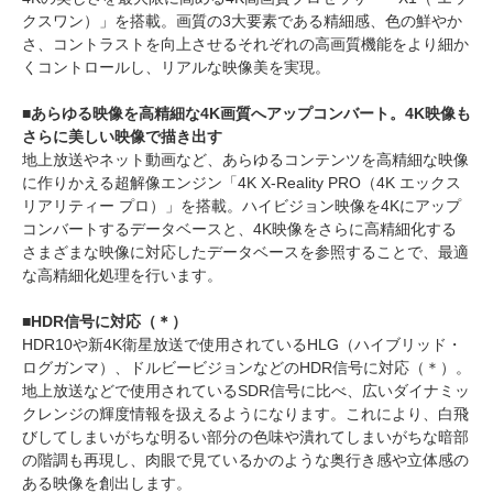
クスワン）」を搭載。画質の3大要素である精細感、色の鮮やか
さ、コントラストを向上させるそれぞれの高画質機能をより細か
くコントロールし、リアルな映像美を実現。
■あらゆる映像を高精細な4K画質へアップコンバート。4K映像も
さらに美しい映像で描き出す
地上放送やネット動画など、あらゆるコンテンツを高精細な映像
に作りかえる超解像エンジン「4K X-Reality PRO（4K エックス
リアリティー プロ）」を搭載。ハイビジョン映像を4Kにアップ
コンバートするデータベースと、4K映像をさらに高精細化する
さまざまな映像に対応したデータベースを参照することで、最適
な高精細化処理を行います。
■HDR信号に対応（＊）
HDR10や新4K衛星放送で使用されているHLG（ハイブリッド・
ログガンマ）、ドルビービジョンなどのHDR信号に対応（＊）。
地上放送などで使用されているSDR信号に比べ、広いダイナミッ
クレンジの輝度情報を扱えるようになります。これにより、白飛
びしてしまいがちな明るい部分の色味や潰れてしまいがちな暗部
の階調も再現し、肉眼で見ているかのような奥行き感や立体感の
ある映像を創出します。