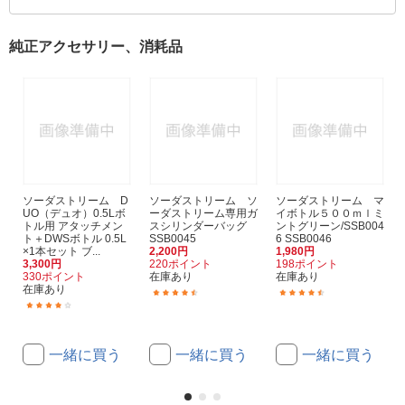
純正アクセサリー、消耗品
ソーダストリーム D
ソーダストリーム ソ
ソーダストリーム マ
UO（デュオ）0.5Lボ
ーダストリーム専用ガ
イボトル５００ｍｌミ
トル用 アタッチメン
スシリンダーバッグ
ントグリーン/SSB004
ト＋DWSボトル 0.5L
SSB0045
6 SSB0046
×1本セット ブ...
2,200円
1,980円
3,300円
220ポイント
198ポイント
330ポイント
在庫あり
在庫あり
在庫あり
(3)
(27)
(2)
一緒に買う
一緒に買う
一緒に買う