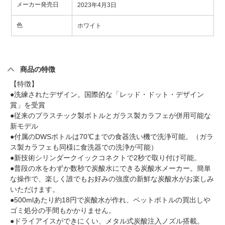
メーカー発売日
2023年4月3日
色
ホワイト
商品の特徴
【特徴】
●洗練されたデザイン。国際的な「レッド・ドット・デザイン
賞」を受賞
●従来のプラスチック製ボトルとガラス製カラフェが併用可能な
新モデル
●付属のDWSボトルは70℃までの食器洗い機で洗浄可能。（ガラ
ス製カラフェも同様に食洗器での洗浄が可能）
●新技術シリンダークイックコネクトで2秒で取り付け可能。
●普段の水をわずか数秒で炭酸水にできる炭酸水メーカー。簡単
な操作で、楽しく誰でもお好みの強度の新鮮な炭酸水がお楽しみ
いただけます。
●500mlあたり約18円で炭酸水が作れ、ペットボトルの買出しや
ゴミ処分の手間もかかりません。
●ドライアイスができにくい、メタル式炭酸注入ノズル搭載。