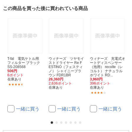
この商品を買った後に買われている商品
T-fal 電気ケトル用
ウィナーズ ツヤモイ
ウィナーズ 充電式オ
フィルター ブラック
ストドライヤー Re F
ートディスペンサー
SS-208568
ESTINO（フェスティ
（泡用） recolte（レ
506円
ノ） シャイニーブラ
コルト） ナチュラル
6ポイント
ウン FDR1BR
ホワイト RD...
在庫あり
26,360円
3,960円
2,636ポイント
396ポイント
(4)
在庫あり
在庫あり
(5)
一緒に買う
一緒に買う
一緒に買う