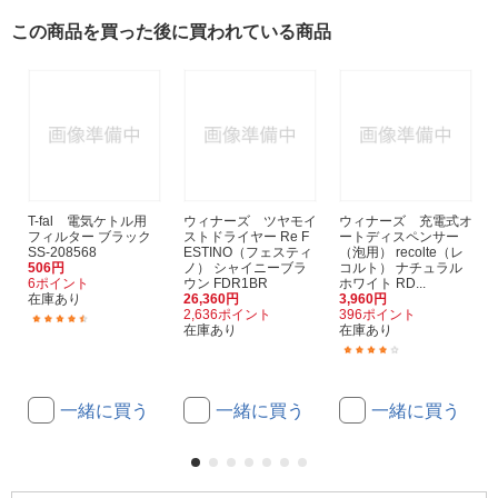
この商品を買った後に買われている商品
T-fal 電気ケトル用
ウィナーズ ツヤモイ
ウィナーズ 充電式オ
フィルター ブラック
ストドライヤー Re F
ートディスペンサー
SS-208568
ESTINO（フェスティ
（泡用） recolte（レ
506円
ノ） シャイニーブラ
コルト） ナチュラル
6ポイント
ウン FDR1BR
ホワイト RD...
在庫あり
26,360円
3,960円
2,636ポイント
396ポイント
(4)
在庫あり
在庫あり
(5)
一緒に買う
一緒に買う
一緒に買う