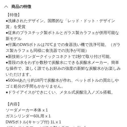
商品の特徴
【特徴】
●洗練されたデザイン。国際的な「レッド・ドット・デザイン
賞」を受賞
●従来のプラスチック製ボトルとガラス製カラフェが併用可能な
新モデル
●付属のDWSボトルは70℃までの食器洗い機で洗浄可能。（ガラ
ス製カラフェも同様に食洗器での洗浄が可能）
●新技術シリンダークイックコネクトで2秒で取り付け可能。
●普段の水をわずか数秒で炭酸水にできる炭酸水メーカー。簡単
な操作で、楽しく誰でもお好みの強度の新鮮な炭酸水がお楽しみ
いただけます。
●500mlあたり約18円で炭酸水が作れ、ペットボトルの買出しや
ゴミ処分の手間もかかりません。
●ドライアイスができにくい、メタル式炭酸注入ノズル搭載。
【内容】
ソーダメーカー本体 x 1
ガスシリンダー60L用 x 1
DWSボトル(キャップ付) 1L x 1