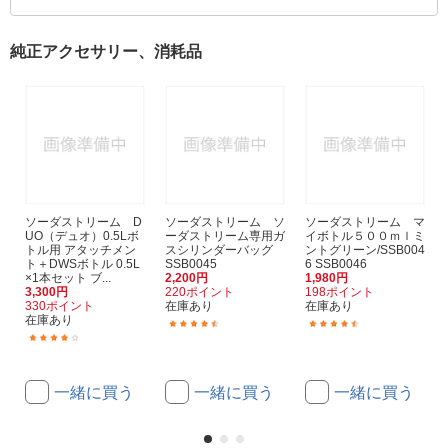
純正アクセサリー、消耗品
ソーダストリーム D
ソーダストリーム ソ
ソーダストリーム マ
UO（デュオ）0.5Lボ
ーダストリーム専用ガ
イボトル５００ｍｌミ
トル用 アタッチメン
スシリンダーバッグ
ントグリーン/SSB004
ト＋DWSボトル 0.5L
SSB0045
6 SSB0046
×1本セット ブ...
2,200円
1,980円
3,300円
220ポイント
198ポイント
330ポイント
在庫あり
在庫あり
在庫あり
(3)
(27)
(2)
一緒に買う
一緒に買う
一緒に買う