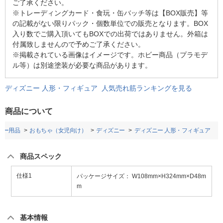
ご了承ください。
※トレーディングカード・食玩・缶バッチ等は【BOX販売】等
の記載がない限りパック・個数単位での販売となります。BOX
入り数でご購入頂いてもBOXでの出荷ではありません。外箱は
付属致しませんので予めご了承ください。
※掲載されている画像はイメージです。ホビー商品（プラモデ
ル等）は別途塗装が必要な商品があります。
ディズニー 人形・フィギュア 人気売れ筋ランキングを見る
商品について
ビー用品
おもちゃ（女児向け）
ディズニー
ディズニー 人形・フィギュア
商品スペック
仕様1
パッケージサイズ： W108mm×H324mm×D48m
m
基本情報