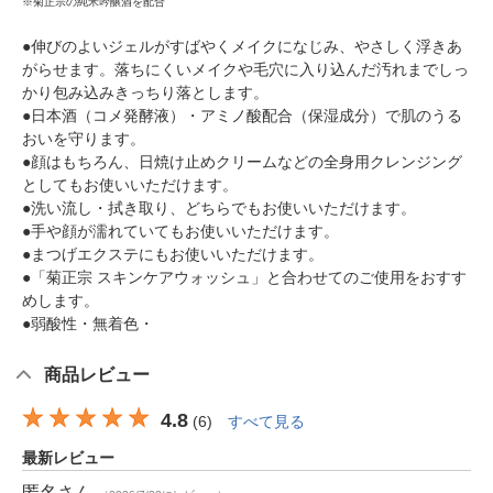
※菊正宗の純米吟醸酒を配合
●伸びのよいジェルがすばやくメイクになじみ、やさしく浮きあ
がらせます。落ちにくいメイクや毛穴に入り込んだ汚れまでしっ
かり包み込みきっちり落とします。
●日本酒（コメ発酵液）・アミノ酸配合（保湿成分）で肌のうる
おいを守ります。
●顔はもちろん、日焼け止めクリームなどの全身用クレンジング
としてもお使いいただけます。
●洗い流し・拭き取り、どちらでもお使いいただけます。
●手や顔が濡れていてもお使いいただけます。
●まつげエクステにもお使いいただけます。
●「菊正宗 スキンケアウォッシュ」と合わせてのご使用をおすす
めします。
●弱酸性・無着色・
商品レビュー
4.8
(
6
)
すべて見る
最新レビュー
匿名
さん