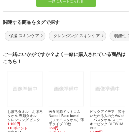
一緒にカートに入れる
関連する商品をタグで探す
保湿 スキンケア
クレンジング スキンケア
弱酸性 
ご一緒にいかがですか？よく一緒に購入されている商品は
こちら！
おぼろタオル おぼろ
医食同源ドットコム
ビックアイデア 髪を
タオル 専顔タオル
Nanoni Face towel
いたわる人のためのミ
クレンジング ピンク
（フェイスタオル）薄
ニバスタオル スモー
1,100円
手タイプ 90枚
キーピンク BI-TW1M
110ポイント
350円
B03