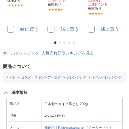
在庫あり
35ポイント
1,180円
在庫あり
118ポイント
(1)
在庫あり
(33)
(32)
一緒に買う
一緒に買う
一緒に買う
オイルクレンジング 人気売れ筋ランキングを見る
商品について
品・ペット
コスメ・スキンケア・美容
クレンジング
オイルクレンジング
基本情報
商品名
日本酒のメイク落とし 200g
型番
ﾆﾎﾝｼｭﾉﾒｲｸｵﾄｼ
メーカー
菊正宗｜Kiku-masamune
（
メーカーサイト