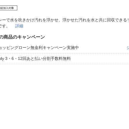
法
よくある質問・お問合せ
I
ご利用規約
レーで水を吹きかけ汚れを浮かせ、浮かせた汚れを水と共に回収できる
ーです。
詳細
の商品のキャンペーン
E
ョッピングローン無金利キャンペーン実施中
aidy 3・6・12回あと払い分割手数料無料