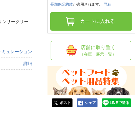
人窓口
長期保証約款
が適用されます。
詳細
R情報
カートに入れる
リンサークリー
nglish / 中文
店舗に取り置く
シミュレーション
（在庫・展示一覧）
詳細
ポスト
シェア
LINEで送る