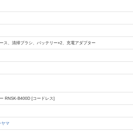
ース、清掃ブラシ、バッテリー×2、充電アダプター
NSK-B400D [コードレス]
ーヤマ