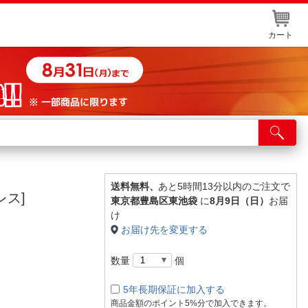
カート
店舗サービス
ット取り置き
イントカードWEB登録
送料無料、
あと5時間13分以内のご注文で
レス]
東京都豊島区東池袋
に
8月9日（日）
お届
舗情報・店舗一覧
け
お届け先を変更する
取り寄せ品入荷状況照会
数量
個
5年長期保証に加入する
商品金額のポイント5%分で加入できます。