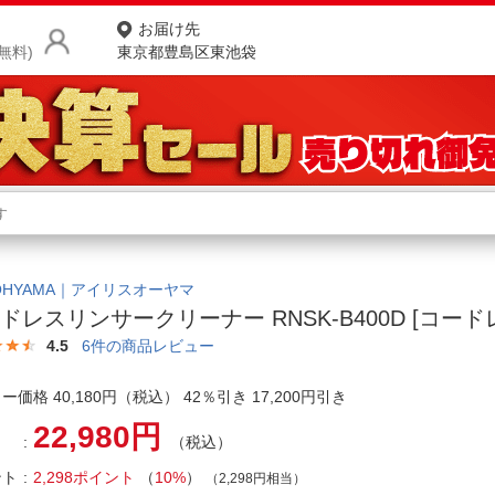
お届け先
無料)
東京都豊島区東池袋
商品をさがす
ランキングからさがす
ネ
カテゴリ一覧からさがす
ポ
S OHYAMA｜アイリスオーヤマ
ドレスリンサークリーナー RNSK-B400D [コード
店
4.5
6
件の商品レビュー
お
ー価格 40,180円（税込） 42％引き 17,200円引き
お客様サポート
22,980円
（税込）
ご利用ガイド
ント
2,298ポイント
（
10%
）
（2,298円相当）