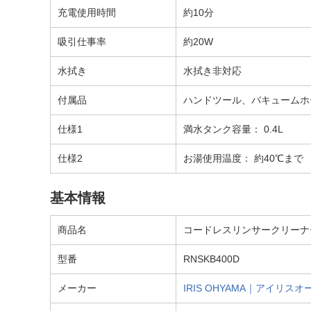
充電使用時間
約10分
吸引仕事率
約20W
水拭き
水拭き非対応
付属品
ハンドツール、バキュームホ
仕様1
満水タンク容量： 0.4L
仕様2
お湯使用温度： 約40℃まで
基本情報
商品名
コードレスリンサークリーナー R
型番
RNSKB400D
メーカー
IRIS OHYAMA｜アイリスオ