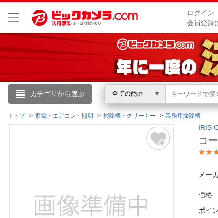
ログイン
会員登録(
こんにちは
カテゴリから選ぶ
全ての商品
ログイン
トップ
家電・エアコン・照明
掃除機・クリーナー
業務用掃除機
IRI
コー
新規会員登録
会員メニュー
メーカ
お買いもの履歴
価格
ポイ
閲覧履歴