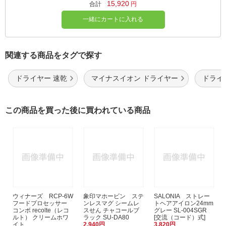
15,920
合計
円
一緒にカートに入れる
関連する商品をタグで探す
ドライヤー 速乾
マイナスイオン ドライヤー
ドライ
この商品を買った後に買われている商品
ウィナーズ RCP-6W
象印マホービン ステ
SALONIA ストレー
フードプロセッサー
ンレスマグ シームレ
トヘアアイロン24mm
コンボ recolte（レコ
スせん チャコールブ
グレー SL-004SGR
ルト） クリームホワ
ラック SU-DA80
[交流（コード）式]
イト
2,940円
3,820円