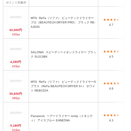
ポイント対象外
MTG
ReFa（リファ） ビューテックドライヤー
約
プロ（BEAUTECH DRYER PRO） ブラック RE-
ー
4.7
AJ03A
ノ
43,000円
430pt
SALONIA
スピーディーイオンドライヤー ブラッ
約4
ク SL013BK
4.5
4,280円
428pt
約
MTG
ReFa（リファ） ビューテックドライヤーS
ー
プラス（ReFa BEAUTECH DRYER S+） ホワイ
4.8
ト
ト REBC02A
39,600円
396pt
Panasonic
ヘアードライヤー ionity（イオニテ
ィ） アイスブルー EHNE5NA
4.3
5,180円
518pt