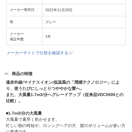
メーカー発売日
2022年11月29日
色
グレー
メーカー
1年
保証年数
メーカーサイトで仕様を確認する
商品の特徴
遠赤外線/マイナスイオン/低温風の「潤感テクノロジー」によ
り、使うたびにしっとりつややかな髪へ。
また、大風量1.7m3/分へグレードアップ（従来品VDC5000との
比較）。
■1.7m3/分の大風量
大風量で素早く乾かせます。
忙しい朝の時短や、ロンングヘアの方、髪のボリュームが多い方
に最適です。