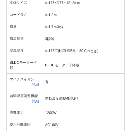
本体サイズ
約176×D77×H212mm
コード長さ
約1.8ｍ
風量
約1.7ｍ3/分
風温切替
3段階
温風温度
約175℃(HIGH/温風・30℃のとき)
BLDCモーター搭
BLDCモーター非搭載
載
マイナスイオン
有
詳細
自動温度調整機能
自動温度調整機能あり
詳細
消費電力
1200W
使用可能電圧
AC100V