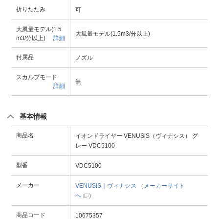
折りたたみ
可
大風量モデル(1.5
大風量モデル(1.5m3/分以上)
m3/分以上)
詳細
付属品
ノズル
スカルプモード
無
詳細
基本情報
商品名
イオンドライヤー VENUSiS（ヴィナシス） グ
レー VDC5100
型番
VDC5100
メーカー
VENUSiS｜ヴィナシス
（
メーカーサイト
へ
）
商品コード
10675357