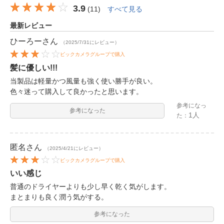
3.9
(
11
)
すべて見る
最新レビュー
ひーろー
さん
（2025/7/31にレビュー）
ビックカメラグループで購入
髪に優しい!!!
当製品は軽量かつ風量も強く使い勝手が良い。
色々迷って購入して良かったと思います。
参考になっ
参考になった
1人
た：
匿名
さん
（2025/4/21にレビュー）
ビックカメラグループで購入
いい感じ
普通のドライヤーよりも少し早く乾く気がします。
まとまりも良く潤う気がする。
参考になった