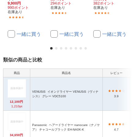
9,900円
294ポイント
382ポイント
990ポイント
在庫あり
在庫あり
在庫あり
(10)
(84)
(14)
一緒に買う
一緒に買う
一緒に買う
類似の商品と比較
商品
商品名
レビュー
VENUSiS
イオンドライヤー VENUSiS（ヴィナ
シス） グレー VDC5100
3.9
12,100円
1,210pt
約
Panasonic
ヘアードライヤー nanocare（ナノケ
乾
ア） チャコールブラック EH-NA0K-K
4.7
34,650円