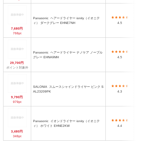
Panasonic
ヘアードライヤー ionity（イオニテ
ィ） ダークグレー EHNE7NH
4.5
7,680円
768pt
Panasonic
ヘアードライヤー ナノケア ノーブル
約5
グレー EHNA9MH
4.5
ノ
29,700円
ポイント対象外
SALONIA
スムースシャインドライヤー ピンク S
AL23209PK
4.3
9,790円
979pt
Panasonic
イオンドライヤー ionity（イオニテ
約
ィ） ホワイト EHNE2KW
4.4
3,480円
348pt