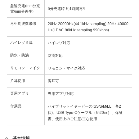
急速充電(mm分充
5分充電時 約1時間再生
電/mm分再生)
再生周波数帯域
20Hz-20000Hz(44.1kHz sampling) 20Hz-40000
Hz(LDAC 96kHz sampling 990kbps)
ハイレゾ音源
ハイレゾ対応
防水・防滴
防滴対応
リモコン・マイク
リモコン・マイク対応
片耳使用
両耳可
専用アプリ
専用アプリ対応
付属品
ハイブリットイヤーピース(SS/S/M/LL 各2
個)、USB Type-Cケーブル（約20㎝）、保証
書、使用上のご注意/主な使用
基本情報