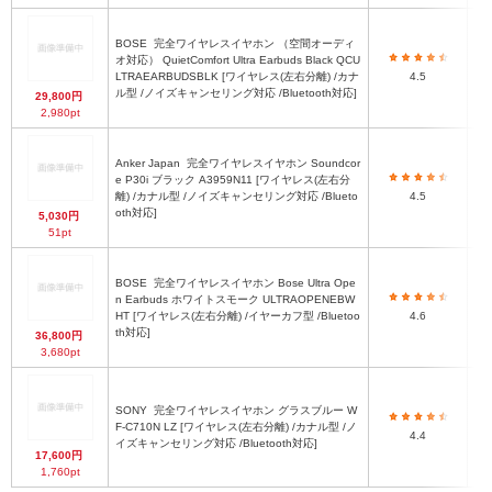
BOSE
完全ワイヤレスイヤホン （空間オーディ
オ対応） QuietComfort Ultra Earbuds Black QCU
LTRAEARBUDSBLK [ワイヤレス(左右分離) /カナ
4.5
ル型 /ノイズキャンセリング対応 /Bluetooth対応]
29,800円
2,980pt
Anker Japan
完全ワイヤレスイヤホン Soundcor
e P30i ブラック A3959N11 [ワイヤレス(左右分
離) /カナル型 /ノイズキャンセリング対応 /Blueto
4.5
oth対応]
5,030円
51pt
BOSE
完全ワイヤレスイヤホン Bose Ultra Ope
1
n Earbuds ホワイトスモーク ULTRAOPENEBW
HT [ワイヤレス(左右分離) /イヤーカフ型 /Bluetoo
4.6
th対応]
36,800円
3,680pt
SONY
完全ワイヤレスイヤホン グラスブルー W
F-C710N LZ [ワイヤレス(左右分離) /カナル型 /ノ
4.4
イズキャンセリング対応 /Bluetooth対応]
17,600円
1,760pt