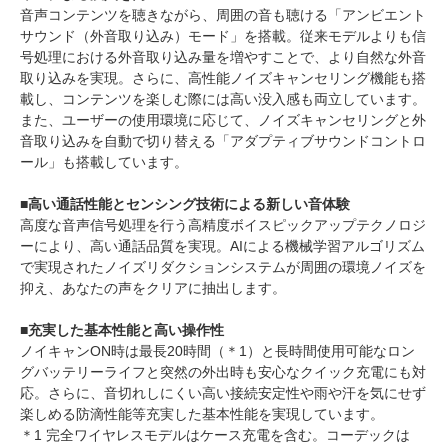
音声コンテンツを聴きながら、周囲の音も聴ける「アンビエント
サウンド（外音取り込み）モード」を搭載。従来モデルよりも信
号処理における外音取り込み量を増やすことで、より自然な外音
取り込みを実現。さらに、高性能ノイズキャンセリング機能も搭
載し、コンテンツを楽しむ際には高い没入感も両立しています。
また、ユーザーの使用環境に応じて、ノイズキャンセリングと外
音取り込みを自動で切り替える「アダプティブサウンドコントロ
ール」も搭載しています。
■高い通話性能とセンシング技術による新しい音体験
高度な音声信号処理を行う高精度ボイスピックアップテクノロジ
ーにより、高い通話品質を実現。AIによる機械学習アルゴリズム
で実現されたノイズリダクションシステムが周囲の環境ノイズを
抑え、あなたの声をクリアに抽出します。
■充実した基本性能と高い操作性
ノイキャンON時は最長20時間（＊1）と長時間使用可能なロン
グバッテリーライフと突然の外出時も安心なクイック充電にも対
応。さらに、音切れしにくい高い接続安定性や雨や汗を気にせず
楽しめる防滴性能等充実した基本性能を実現しています。
＊1 完全ワイヤレスモデルはケース充電を含む。コーデックは