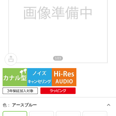
1/23
色
：
アースブルー