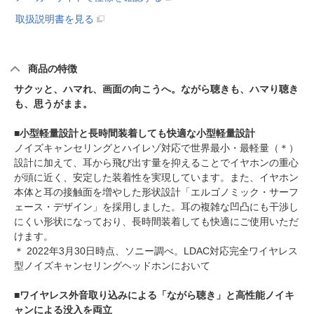
取扱説明書を見る
商品の特徴
サクッと、ハマれ、画面の向こうへ。ながら聴きも、ハマり聴き
も、思うがまま。
■小型軽量設計と長時間装着しても快適な小型軽量設計
ノイズキャンセリングとハイレゾ対応で世界最小・最軽量（＊）
設計に加えて、耳から飛び出す量を抑えることでイヤホンの重心
が頭に近く、安定した装着性を実現しています。また、イヤホン
本体と耳の接触面を増やした形状設計「エルゴノミック・サーフ
ェース・デザイン」を採用しました。耳の複雑な凹凸にも干渉し
にくい形状になっており、長時間装着しても快適にご使用いただ
けます。
＊ 2022年3月30日時点、ソニー調べ。LDAC対応完全ワイヤレス
型ノイズキャンセリングヘッドホンにおいて
■ワイヤレス外音取り込みによる「ながら聴き」と高性能ノイキ
ャンによる没入を両立