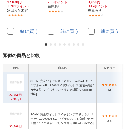
17,820円
286ポイント
3,850円
1,782ポイント
在庫あり
385ポイント
次回入荷未定
在庫あり
(4)
(43)
(62)
一緒に買う
一緒に買う
一緒に買う
類似の商品と比較
商品
商品名
レビュー
本体
SONY
完全ワイヤレスイヤホン LinkBuds S アー
スブルー WF-LS900NLC [ワイヤレス(左右分離) /
カナル型 /ノイズキャンセリング対応 /Bluetooth
4.5
対応]
23,060円
2,306pt
SONY
完全ワイヤレスイヤホン プラチナシルバ
ー WF-1000XM6 SZ [ワイヤレス(左右分離) /カナ
4.8
ル型 /ノイズキャンセリング対応 /Bluetooth対応]
39,600円