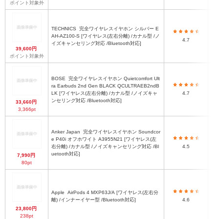
ポイント対象外
TECHNICS
完全ワイヤレスイヤホン シルバー E
AH-AZ100-S [ワイヤレス(左右分離) /カナル型 /ノ
4.7
イズキャンセリング対応 /Bluetooth対応]
39,600円
ポイント対象外
BOSE
完全ワイヤレスイヤホン Quietcomfort Ult
ra Earbuds 2nd Gen BLACK QCULTRAEB2ndB
30
LK [ワイヤレス(左右分離) /カナル型 /ノイズキャ
4.7
ンセリング対応 /Bluetooth対応]
33,660円
3,366pt
Anker Japan
完全ワイヤレスイヤホン Soundcor
e P40i オフホワイト A3955N21 [ワイヤレス(左
右分離) /カナル型 /ノイズキャンセリング対応 /Bl
4.5
uetooth対応]
7,990円
80pt
Apple
AirPods 4 MXP63J/A [ワイヤレス(左右分
3
離) /インナーイヤー型 /Bluetooth対応]
4.6
23,800円
4
238pt