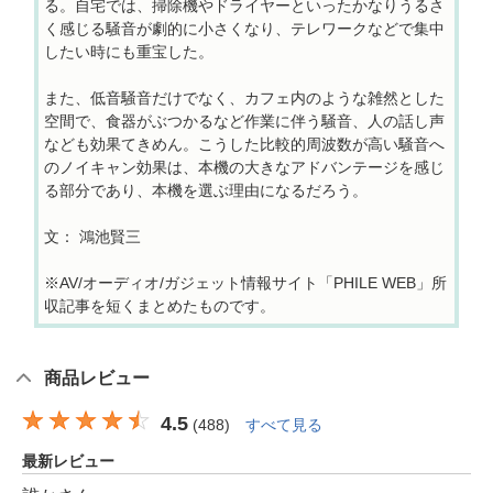
る。自宅では、掃除機やドライヤーといったかなりうるさ
く感じる騒音が劇的に小さくなり、テレワークなどで集中
したい時にも重宝した。
また、低音騒音だけでなく、カフェ内のような雑然とした
空間で、食器がぶつかるなど作業に伴う騒音、人の話し声
なども効果てきめん。こうした比較的周波数が高い騒音へ
のノイキャン効果は、本機の大きなアドバンテージを感じ
る部分であり、本機を選ぶ理由になるだろう。
文： 鴻池賢三
※AV/オーディオ/ガジェット情報サイト「PHILE WEB」所
収記事を短くまとめたものです。
商品レビュー
4.5
(
488
)
すべて見る
最新レビュー