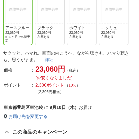
アースブルー
ブラック
ホワイト
エクリュ
23,060円
23,060円
23,060円
23,060円
約１ヶ月で出荷予
在庫あり
在庫あり
在庫あり
定
サクッと、ハマれ、画面の向こうへ。ながら聴きも、ハマり聴き
も、思うがまま。
詳細
23,060円
価格
（税込）
[お安くなりました]
ポイント
2,306ポイント
（
10%
）
（2,306円相当）
東京都豊島区東池袋
に
9月10日（木）
お届け
お届け先を変更する
この商品のキャンペーン