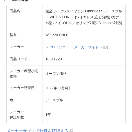
商品名
完全ワイヤレスイヤホン LinkBuds S アースブル
ー WF-LS900NLC [ワイヤレス(左右分離) /カナ
ル型 /ノイズキャンセリング対応 /Bluetooth対応]
型番
WFLS900NLC
メーカー
SONY｜ソニー
（
メーカーサイトへ
）
商品コード
10641723
メーカー希望小売
オープン価格
価格
メーカー発売日
2022年11月4日
色
アースブルー
メーカー
1年
保証年数
メーカーサイトで仕様を確認する