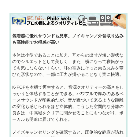
装着感に優れサウンドも見事。ノイキャン／外音取り込み
も高性能でお得感が高い
本体は小型であることに加え、耳からの出寸が短い形状な
のでシルエットとして美しく、また、横になって寝転がっ
ても気にならないくらい。耳の窪みにそっと乗る丸みを帯
びた形状なので、一部に圧力が掛かることなく実に快適。
K-POPを本機で再生すると、音源クオリティーの高さをし
っかりと体感することができる。パワフルで厚みのあるベ
ースサウンドが印象的だが、音が近づいて来るような距離
の変化も感じられるほど立体的。こうした空間的な分離の
良さは、中高域をクリアに聞かせることにもつながり、ボ
ーカルも明瞭に届けてくれる。
ノイズキャンセリングを確認すると、圧倒的な静寂が訪れ