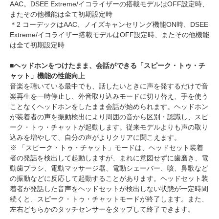
AAC。DSEE Extreme/イコライザーの搭載モデルはOFF設定時、
またその他機能は全て初期設定時
＊2 コーデックはAAC、ノイズキャンセリング機能ON時、DSEE
Extreme/イコライザー搭載モデルはOFF設定時、またその他機能
は全て初期設定時
■ヘッドホンをつけたまま、会話ができる「スピーク・トゥ・チ
ャット」機能の性能向上
音楽を聴いている最中でも、話したいときに声を発するだけで音
楽再生を一時停止し、外音取り込みモードに切り替え、手を使う
ことなくヘッドホンをしたまま会話が始められます。ヘッドホン
が装着者の声を振動検出により周囲の音から区別・認識し、スピ
ーク・トゥ・チャットが起動します。従来モデルよりも声の取り
込みを増やして、自分の声がよりクリアに聞こえます。
※ 「スピーク・トゥ・チャット」モードは、ヘッドセット装着
者の発話を検出して起動しますが、まれに意図せずに歯磨き、電
動歯ブラシ、電動マッサージ器、電動シェーバー、咳、鼻歌など
の振動などに反応して起動することがあります。ヘッドセット装
着者が発話した音声をヘッドセットが検出しない状態が一定時間
続くと、スピーク・トゥ・チャットモードが終了します。また、
左右どちらかのタッチセンサーをタップして終了できます。