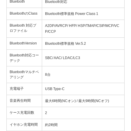
Bluetooth
Bluetooth対応
BluetoothのClass
Bluetooth標準規格 Power Class 1
Bluetooth 対応プ
A2DP/AVRCP/ HFP/ HSP/TMAP/CSIP/MCP/VC
ロファイル
P/CCP
BluetoothVersion
Bluetooth標準規格 Ver.5.2
Bluetooth対応コー
SBC/ AAC/ LDAC/LC3
デック
Bluetoothマルチペ
8台
アリング
充電端子
USB Type-C
音楽再生時間
最大6時間(NCオン) / 最大9時間(NCオフ)
ケース充電回数
2
イヤホン充電時間
約2時間