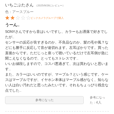
いちごぶた
さん
（2025/9/28にレビュー）
色：アースブルー
ビックカメラグループで購入
うーん..
SONYさんですから音はいいですし、カラーもお洒落で好きでし
たが..
センサーの反応が良すぎるのか、不良品なのか、髪の毛や風？な
どにも勝手に反応して音が途切れます。左耳ばかりです。買った
直後からです。ただじっと座って聴いているだけで左耳側が急に
聞こえなくなるので、とってもストレスです..
いいお値段しますので、コスパ悪過ぎて、次は買わないと思いま
す..
また、カラーはいいのですが、マーブル？という感じです。ケー
スはマーブルですが、イヤホン本体はマーブル感がなく、知らな
い人は白い汚れだと思ったみたいです。それもちょっぴり残念な
点でした..
参考になっ
参考になった
4人
た：