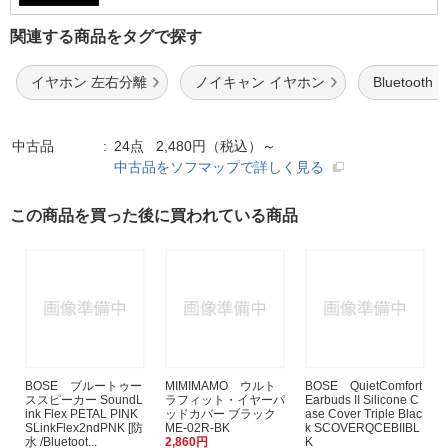
関連する商品をタグで探す
イヤホン 左右分離
ノイキャン イヤホン
Bluetoot
中古品
24点 2,480円（税込）～
中古品をソフマップで詳しく見る
この商品を買った後に買われている商品
BOSE ブルートゥー
MIMIMAMO ウルト
BOSE QuietComfort
ススピーカー SoundL
ラフィット・イヤーパ
Earbuds II Silicone C
ink Flex PETAL PINK
ッドカバー ブラック
ase Cover Triple Blac
SLinkFlex2ndPNK [防
ME-02R-BK
k SCOVERQCEBIIBL
水 /Bluetoot...
2,860円
K