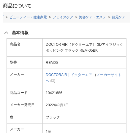
商品について
プ
ビューティー・健康家電
フェイスケア
美容ケア・エステ
目元ケア
基本情報
商品名
DOCTOR AIR（ドクターエア） 3Dアイマジック
タッピング ブラック REM-05BK
型番
REM05
メーカー
DOCTORAIR｜ドクターエア
（
メーカーサイト
へ
）
商品コード
10421686
メーカー発売日
2022年9月1日
色
ブラック
メーカー
1年