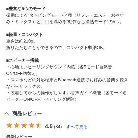
■豊富な5つのモード
振動による“タッピングモード”4種（リフレ・エステ・おやす
み・ミックス）と、目を温める“動作なし温熱モード”の5つ。
■軽量・コンパクト
重さは約210g。
折りたたむことができるので、コンパクト収納OK。
■スピーカー搭載
・心地よいヒーリングサウンド内蔵（各5モード自然音、
ON/OFF切替え）
・スマホなどの対応端末とBluetooth連携でお好みの音楽を聴き
ながらリラックス。
・装着してからの操作がしやすい音声ガイド機能（各モード名、
ヒーターON/OFF、ぺアリング解除）
商品レビュー
4.5
(
34
)
すべて見る
最新レビュー