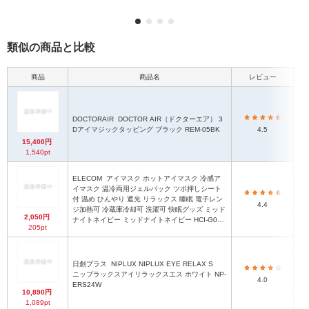
類似の商品と比較
商品
商品名
レビュー
本
DOCTORAIR
DOCTOR AIR（ドクターエア） 3
Dアイマジックタッピング ブラック REM-05BK
4.5
15,400円
1,540pt
ELECOM
アイマスク ホットアイマスク 冷感ア
イマスク 温冷両用ジェルパック ツボ押しシート
付 温め ひんやり 遮光 リラックス 睡眠 電子レン
4.4
ジ加熱可 冷蔵庫冷却可 洗濯可 快眠グッズ ミッド
2,050円
ナイトネイビー ミッドナイトネイビー HCI-G01N
205pt
V
日創プラス
NIPLUX NIPLUX EYE RELAX S
ニップラックスアイリラックスエス ホワイト NP-
4.0
ERS24W
10,890円
1,089pt