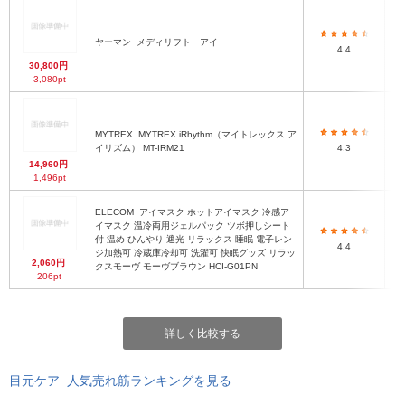
シ
さ
ヤーマン
メディリフト アイ
平
4.4
7
30,800円
3,080pt
MYTREX
MYTREX iRhythm（マイトレックス ア
イリズム） MT-IRM21
4.3
14,960円
1,496pt
ELECOM
アイマスク ホットアイマスク 冷感ア
イマスク 温冷両用ジェルパック ツボ押しシート
付 温め ひんやり 遮光 リラックス 睡眠 電子レン
4.4
ジ加熱可 冷蔵庫冷却可 洗濯可 快眠グッズ リラッ
2,060円
クスモーヴ モーヴブラウン HCI-G01PN
206pt
詳しく比較する
目元ケア 人気売れ筋ランキングを見る