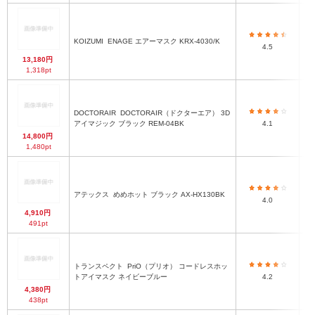
KOIZUMI
ENAGE エアーマスク KRX-4030/K
4.5
13,180円
1,318pt
DOCTORAIR
DOCTORAIR（ドクターエア） 3D
アイマジック ブラック REM-04BK
4.1
14,800円
1,480pt
アテックス
めめホット ブラック AX-HX130BK
(
4.0
4,910円
491pt
トランスペクト
PriO（プリオ） コードレスホッ
トアイマスク ネイビーブルー
4.2
4,380円
438pt