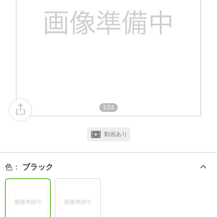
1/24
動画あり
色
：
ブラック