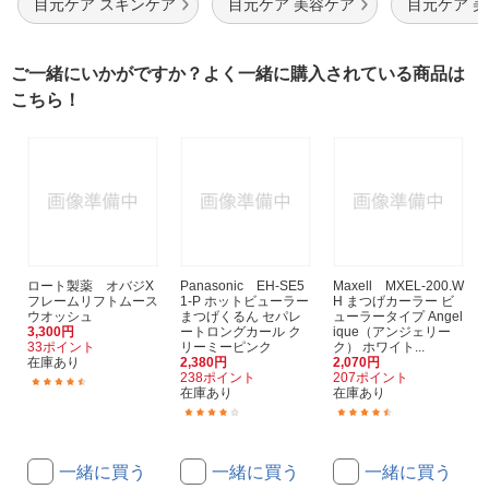
目元ケア スキンケア
目元ケア 美容ケア
目元ケア 
ご一緒にいかがですか？よく一緒に購入されている商品は
こちら！
ロート製薬 オバジX
Panasonic EH-SE5
Maxell MXEL-200.W
フレームリフトムース
1-P ホットビューラー
H まつげカーラー ビ
ウオッシュ
まつげくるん セパレ
ューラータイプ Angel
3,300円
ートロングカール ク
ique（アンジェリー
33ポイント
リーミーピンク
ク） ホワイト...
在庫あり
2,380円
2,070円
238ポイント
207ポイント
(5)
在庫あり
在庫あり
(160)
(63)
一緒に買う
一緒に買う
一緒に買う