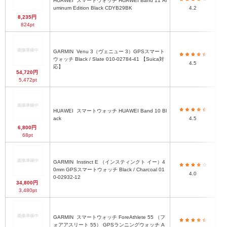
HUAWEI
スマートウォッチ HUAWEI Band 11 Al
約
uminum Edition Black CDYB29BK
4.2
8,235円
824pt
GARMIN
Venu 3（ヴェニュー 3）GPSスマート
ウォッチ Black / Slate 010-02784-41 【Suica対
4.5
応】
54,720円
5,472pt
HUAWEI
スマートウォッチ HUAWEI Band 10 Bl
約2
ack
4.5
6,800円
68pt
GARMIN
Instinct E （インスティンクト イー）4
0mm GPSスマートウォッチ Black / Charcoal 01
4.0
0-02932-12
34,800円
3,480pt
GARMIN
スマートウォッチ ForeAthlete 55 （フ
ォアアスリート 55） GPSランニングウォッチ A