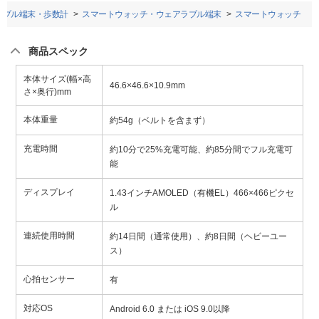
ラブル端末・歩数計
スマートウォッチ・ウェアラブル端末
スマートウォッチ
商品スペック
本体サイズ(幅×高
46.6×46.6×10.9mm
さ×奥行)mm
本体重量
約54g（ベルトを含まず）
充電時間
約10分で25%充電可能、約85分間でフル充電可
能
ディスプレイ
1.43インチAMOLED（有機EL）466×466ピクセ
ル
連続使用時間
約14日間（通常使用）、約8日間（ヘビーユー
ス）
心拍センサー
有
対応OS
Android 6.0 または iOS 9.0以降