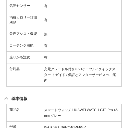
気圧センサー
有
消費カロリー計測
有
機能
音声アシスト機能
無
コーチング機能
有
座りがち注意
有
付属品
充電クレードル付きUSBケーブル / クイックス
ター トガイド / 保証とアフターサービスのご案
内
基本情報
商品名
スマートウォッチ HUAWEI WATCH GT3 Pro 46
mm グレー
型番
WATCHGT3PRO46MM/GR