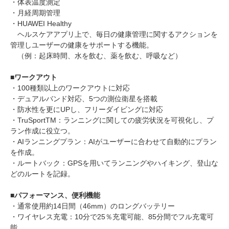
・体表温度測定
・月経周期管理
・HUAWEI Healthy
ヘルスケアアプリ上で、毎日の健康管理に関するアクションを
管理しユーザーの健康をサポートする機能。
（例：起床時間、水を飲む、薬を飲む、呼吸など）
■ワークアウト
・100種類以上のワークアウトに対応
・デュアルバンド対応、5つの測位衛星を搭載
・防水性を更にUPし、フリーダイビングに対応
・TruSportTM：ランニングに関しての疲労状況を可視化し、プ
ラン作成に役立つ。
・AIランニングプラン：AIがユーザーに合わせて自動的にプラン
を作成。
・ルートバック：GPSを用いてランニングやハイキング、登山な
どのルートを記録。
■パフォーマンス、便利機能
・通常使用約14日間（46mm）のロングバッテリー
・ワイヤレス充電：10分で25％充電可能、85分間でフル充電可
能