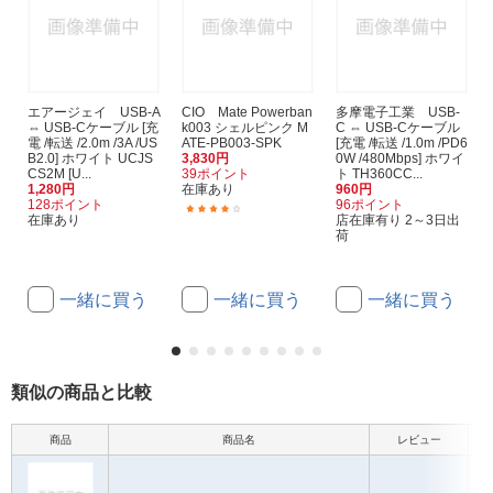
エアージェイ USB-A
CIO Mate Powerban
多摩電子工業 USB-
⇔ USB-Cケーブル [充
k003 シェルピンク M
C ⇔ USB-Cケーブル
電 /転送 /2.0m /3A /US
ATE-PB003-SPK
[充電 /転送 /1.0m /PD6
B2.0] ホワイト UCJS
3,830円
0W /480Mbps] ホワイ
CS2M [U...
39ポイント
ト TH360CC...
1,280円
在庫あり
960円
128ポイント
96ポイント
(1)
在庫あり
店在庫有り 2～3日出
荷
一緒に買う
一緒に買う
一緒に買う
類似の商品と比較
商品
商品名
レビュー
本