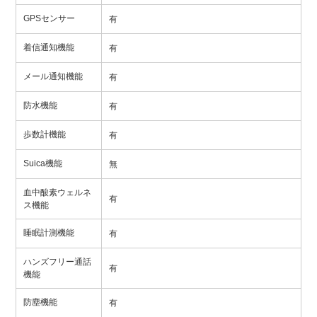
GPSセンサー
有
着信通知機能
有
メール通知機能
有
防水機能
有
歩数計機能
有
Suica機能
無
血中酸素ウェルネ
有
ス機能
睡眠計測機能
有
ハンズフリー通話
有
機能
防塵機能
有