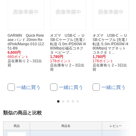
GARMIN Quick Rele
オズマ USB-C ⇔ U
オズマ USB-C ⇔ U
ase バンド 20mm Re
SB-Cケーブル [充電 /
SB-Cケーブル [充電 /
dPink/Mango 010-112
転送 /1.0m /PD60W /4
転送 /1.0m /PD60W /4
51-B9
80Mbps] 磁石コネク
80Mbps] マグネット
6,600円
タ ベビーブ...
コネクタ ミ...
660ポイント
1,780円
1,780円
店在庫有り 2～3日出
178ポイント
178ポイント
荷
店在庫有り 2～3日出
店在庫有り 2～3日出
荷
荷
一緒に買う
一緒に買う
一緒に買う
類似の商品と比較
商品
商品名
レビュー
本