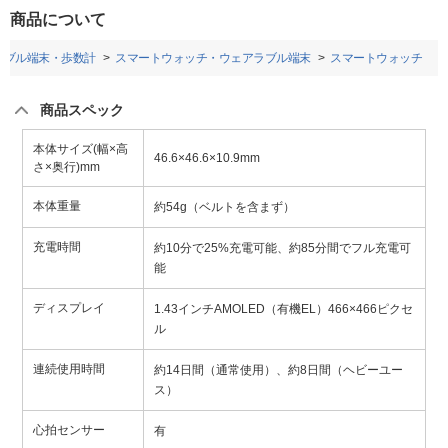
商品について
ラブル端末・歩数計
スマートウォッチ・ウェアラブル端末
スマートウォッチ
商品スペック
本体サイズ(幅×高
46.6×46.6×10.9mm
さ×奥行)mm
本体重量
約54g（ベルトを含まず）
充電時間
約10分で25%充電可能、約85分間でフル充電可
能
ディスプレイ
1.43インチAMOLED（有機EL）466×466ピクセ
ル
連続使用時間
約14日間（通常使用）、約8日間（ヘビーユー
ス）
心拍センサー
有