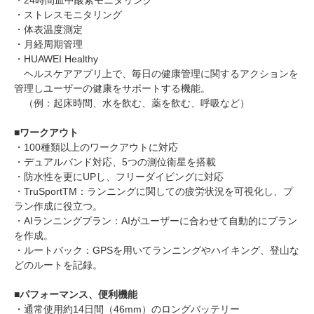
・24時間血中酸素モニタリング
・ストレスモニタリング
・体表温度測定
・月経周期管理
・HUAWEI Healthy
ヘルスケアアプリ上で、毎日の健康管理に関するアクションを
管理しユーザーの健康をサポートする機能。
（例：起床時間、水を飲む、薬を飲む、呼吸など）
■ワークアウト
・100種類以上のワークアウトに対応
・デュアルバンド対応、5つの測位衛星を搭載
・防水性を更にUPし、フリーダイビングに対応
・TruSportTM：ランニングに関しての疲労状況を可視化し、プ
ラン作成に役立つ。
・AIランニングプラン：AIがユーザーに合わせて自動的にプラン
を作成。
・ルートバック：GPSを用いてランニングやハイキング、登山な
どのルートを記録。
■パフォーマンス、便利機能
・通常使用約14日間（46mm）のロングバッテリー