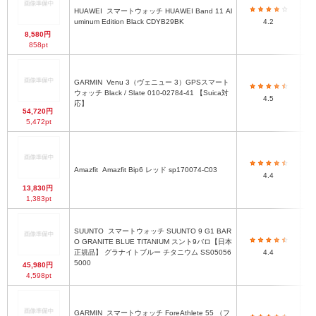
HUAWEI
スマートウォッチ HUAWEI Band 11 Al
約
uminum Edition Black CDYB29BK
4.2
8,580円
858pt
GARMIN
Venu 3（ヴェニュー 3）GPSスマート
ウォッチ Black / Slate 010-02784-41 【Suica対
4.5
応】
54,720円
5,472pt
Amazfit
Amazfit Bip6 レッド sp170074-C03
4.4
13,830円
1,383pt
SUUNTO
スマートウォッチ SUUNTO 9 G1 BAR
O GRANITE BLUE TITANIUM スント9バロ【日本
正規品】 グラナイトブルー チタニウム SS05056
4.4
5000
45,980円
4,598pt
GARMIN
スマートウォッチ ForeAthlete 55 （フ