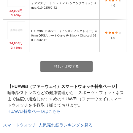
ォアアスリート 55） GPSランニングウォッチ A
4.6
qua 010-02562-42
32,000円
3,200pt
GARMIN
Instinct E （インスティンクト イー）4
0mm GPSスマートウォッチ Black / Charcoal 01
4.0
0-02932-12
34,800円
3,480pt
詳しく比較する
【HUAWEI（ファーウェイ）スマートウォッチ特集ページ】
睡眠やストレスなどの健康管理から、スポーツ・フィットネス
まで幅広い用途におすすめのHUAWEI（ファーウェイ) スマー
トウォッチを多数取り揃えております。
HUAWEI特集ページはこちら
スマートウォッチ 人気売れ筋ランキングを見る