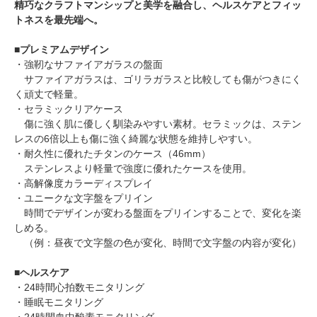
精巧なクラフトマンシップと美学を融合し、ヘルスケアとフィッ
トネスを最先端へ。
■プレミアムデザイン
・強靭なサファイアガラスの盤面
サファイアガラスは、ゴリラガラスと比較しても傷がつきにく
く頑丈で軽量。
・セラミックリアケース
傷に強く肌に優しく馴染みやすい素材。セラミックは、ステン
レスの6倍以上も傷に強く綺麗な状態を維持しやすい。
・耐久性に優れたチタンのケース（46mm）
ステンレスより軽量で強度に優れたケースを使用。
・高解像度カラーディスプレイ
・ユニークな文字盤をプリイン
時間でデザインが変わる盤面をプリインすることで、変化を楽
しめる。
（例：昼夜で文字盤の色が変化、時間で文字盤の内容が変化）
■ヘルスケア
・24時間心拍数モニタリング
・睡眠モニタリング