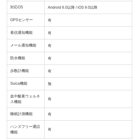
対応OS
Android 6.0以降 / iOS 9.0以降
GPSセンサー
有
着信通知機能
有
メール通知機能
有
防水機能
有
歩数計機能
有
Suica機能
無
血中酸素ウェルネ
有
ス機能
睡眠計測機能
有
ハンズフリー通話
有
機能