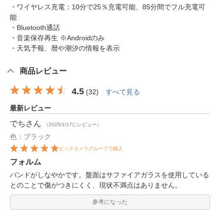
・ワイヤレス充電：10分で25％充電可能、85分間でフル充電可
能
・Bluetooth通話
・音楽保存再生 ※Androidのみ
・天気予報、暦や潮汐の情報を表示
商品レビュー
4.5
(
32
)
すべて見る
最新レビュー
でち
さん
（2025/1/17にレビュー）
色：ブラック
ビックカメラグループで購入
フォルム
バンドがしなやかです。盤面はサファイアガラスを使用している
とのことで傷がつきにくく、現状不満点はありません。
参考になった