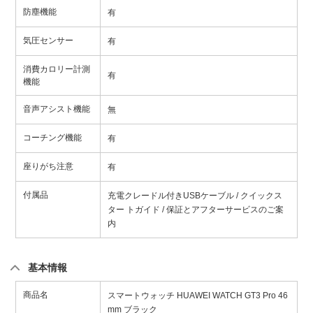
防塵機能
有
気圧センサー
有
消費カロリー計測
有
機能
音声アシスト機能
無
コーチング機能
有
座りがち注意
有
付属品
充電クレードル付きUSBケーブル / クイックス
ター トガイド / 保証とアフターサービスのご案
内
基本情報
商品名
スマートウォッチ HUAWEI WATCH GT3 Pro 46
mm ブラック