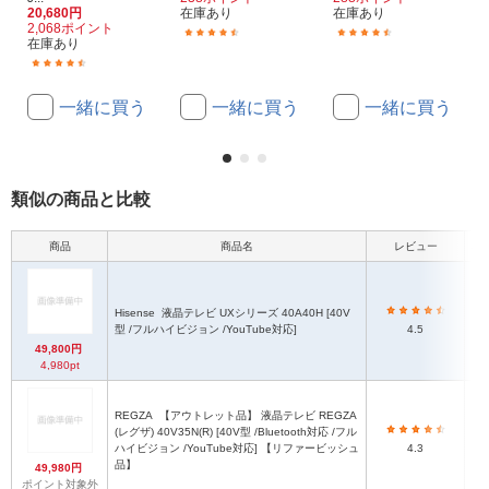
20,680円
在庫あり
在庫あり
2,068ポイント
(142)
(78)
在庫あり
(149)
一緒に買う
一緒に買う
一緒に買う
類似の商品と比較
商品
商品名
レビュー
本
Hisense
液晶テレビ UXシリーズ 40A40H [40V
型 /フルハイビジョン /YouTube対応]
4.5
49,800円
4,980pt
REGZA
【アウトレット品】 液晶テレビ REGZA
(レグザ) 40V35N(R) [40V型 /Bluetooth対応 /フル
ハイビジョン /YouTube対応] 【リファービッシュ
4.3
品】
49,980円
ポイント対象外