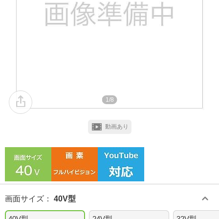
1/8
動画あり
画面サイズ
：
40V型
40V型
24V型
32V型