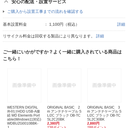
安心の配送・設置サービス
ご購入から設置工事までの流れを確認する
基本設置料金
：
1,100円（税込）
詳細
リサイクル料金は回収する製品により異なります。
詳細
ご一緒にいかがですか？よく一緒に購入されている商品は
こちら！
WESTERN DIGITAL
ORIGINAL BASIC 2
ORIGINAL BASIC 3
外付けHDD USB-A接
m アンテナケーブル S
m アンテナケーブル S
続 WD Elements Port
L/2C ブラック OB-TC
L/2C ブラック OB-TC
able(Windows11対応)
SL2C20BK
SL2C30BK
WDBUZG0010BBK-
2,380円
2,880円
J...
238ポイント
288ポイント