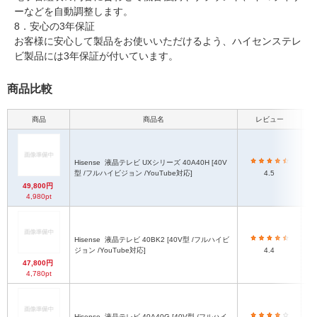
ーなどを自動調整します。
8．安心の3年保証
お客様に安心して製品をお使いいただけるよう、ハイセンステレ
ビ製品には3年保証が付いています。
商品比較
商品
商品名
レビュー
本
Hisense
液晶テレビ UXシリーズ 40A40H [40V
型 /フルハイビジョン /YouTube対応]
4.5
49,800円
4,980pt
Hisense
液晶テレビ 40BK2 [40V型 /フルハイビ
ジョン /YouTube対応]
4.4
47,800円
4,780pt
Hisense
液晶テレビ 40A40G [40V型 /フルハイ