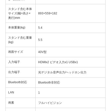
スタンド含む本体
サイズ(幅×高さ×
893×559×182
奥行)mm
本体重量(kg)
5.4
スタンド含む重量
5.5
(kg)
画面サイズ
40V型
入力端子
HDMIx2 ビデオ入力x1 USBx1
出力端子
光デジタル音声出力/ヘッドホン出力
Bluetooth対応
Bluetooth非対応
LAN
1
画素
フルハイビジョン