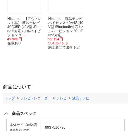
Hisense 【アウトレ
Hisense 液晶テレビ
ット品】 液晶テレビ
ハイセンス 40A4S [40
40C35R [40V型 /Bluet
V型 /Bluetooth対応 /フ
ooth対応 /フルハイビ
ルハイビジョン /YouT
ジョン /Y...
ube対応]
49,980円
55,354円
在庫あり
554ポイント
約２週間で出荷予定
商品について
トップ
テレビ・レコーダー
テレビ
液晶テレビ
商品スペック
本体サイズ(幅×高
893×510×86
さ×奥行)mm