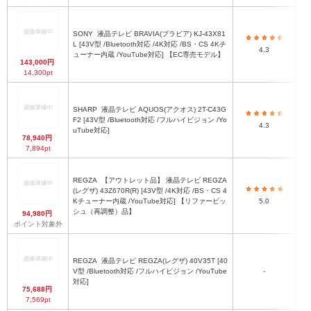
SONY
液晶テレビ BRAVIA(ブラビア) KJ-43X81
L [43V型 /Bluetooth対応 /4K対応 /BS・CS 4Kチ
4.3
ューナー内蔵 /YouTube対応] 【EC専売モデル】
143,000円
14,300pt
SHARP
液晶テレビ AQUOS(アクオス) 2T-C43G
F2 [43V型 /Bluetooth対応 /フルハイビジョン /Yo
4.3
uTube対応]
78,940円
7,894pt
REGZA
【アウトレット品】 液晶テレビ REGZA
(レグザ) 43Z670R(R) [43V型 /4K対応 /BS・CS 4
Kチューナー内蔵 /YouTube対応] 【リファービッ
5.0
シュ（再調整）品】
94,980円
ポイント対象外
REGZA
液晶テレビ REGZA(レグザ) 40V35T [40
V型 /Bluetooth対応 /フルハイビジョン /YouTube
-
対応]
75,688円
7,569pt