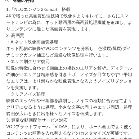
商品の特徴
1.「NEOエンジン2Ksmart」搭載
4Kで培った高画質処理技術で映像をよりキレイに。さらにスマ
ートテレビの為に、ネット動画用の高画質処理機能を追加し、よ
りコンテンツに適した高画質を実現します。
2. 高画質
・AIネット映像高画質処理
ネット配信の映像やVODコンテンツを分析し、色濃度/輝度/ダイ
ナミックガンマ補正など最適な映像処理を行います。
・エリア別クリア復元
映像の特徴に合わせて画面上の複数のエリアを解析。ディテール
の細かいエリアは精細感を引き上げ、ノイズが目立ちやすい平坦
なエリアは、より滑らかな映像表現となるようノイズリダクショ
ンを実施します。
・クリアノイズ処理
映像のエッジ部や平坦部を識別し、ノイズの種類に合わせてより
クリアになるように処理。小さな文字の周りやエッジ周辺、処理
範囲が広いときに出る様々なノイズを低減します。
3. 豊富な動画配信サービス対応
VODプラットフォーム「VIDAA」により、ホーム画面でよく使う
コンテンツの順番を入れ替えるなどのカスタマイズが可能です。