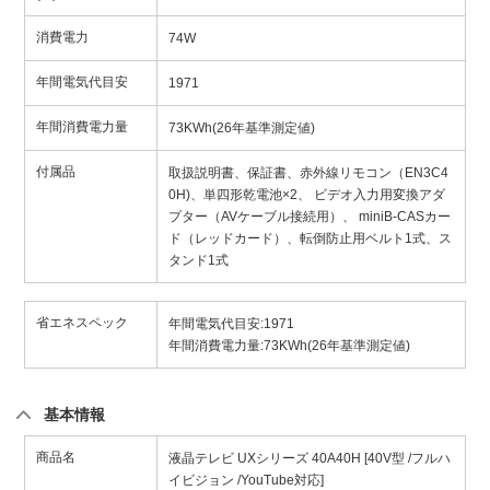
消費電力
74W
年間電気代目安
1971
年間消費電力量
73KWh(26年基準測定値)
付属品
取扱説明書、保証書、赤外線リモコン（EN3C4
0H)、単四形乾電池×2、 ビデオ入力用変換アダ
プター（AVケーブル接続用）、 miniB-CASカー
ド（レッドカード）、転倒防止用ベルト1式、ス
タンド1式
省エネスペック
年間電気代目安:1971
年間消費電力量:73KWh(26年基準測定値)
基本情報
商品名
液晶テレビ UXシリーズ 40A40H [40V型 /フルハ
イビジョン /YouTube対応]