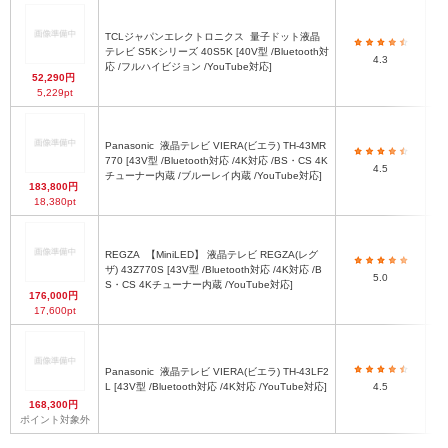
TCLジャパンエレクトロニクス
量子ドット液晶
テレビ S5Kシリーズ 40S5K [40V型 /Bluetooth対
4.3
応 /フルハイビジョン /YouTube対応]
52,290円
5,229pt
Panasonic
液晶テレビ VIERA(ビエラ) TH-43MR
770 [43V型 /Bluetooth対応 /4K対応 /BS・CS 4K
4.5
チューナー内蔵 /ブルーレイ内蔵 /YouTube対応]
183,800円
18,380pt
REGZA
【MiniLED】 液晶テレビ REGZA(レグ
ザ) 43Z770S [43V型 /Bluetooth対応 /4K対応 /B
5.0
S・CS 4Kチューナー内蔵 /YouTube対応]
176,000円
17,600pt
Panasonic
液晶テレビ VIERA(ビエラ) TH-43LF2
L [43V型 /Bluetooth対応 /4K対応 /YouTube対応]
4.5
168,300円
ポイント対象外