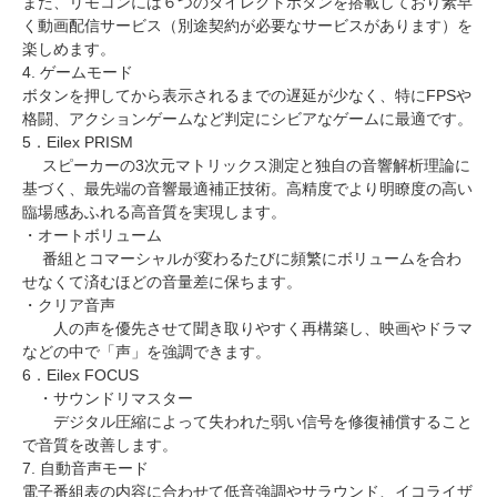
また、リモコンには６つのダイレクトボタンを搭載しており素早
く動画配信サービス（別途契約が必要なサービスがあります）を
楽しめます。
4. ゲームモード
ボタンを押してから表示されるまでの遅延が少なく、特にFPSや
格闘、アクションゲームなど判定にシビアなゲームに最適です。
5．Eilex PRISM
スピーカーの3次元マトリックス測定と独自の音響解析理論に
基づく、最先端の音響最適補正技術。高精度でより明瞭度の高い
臨場感あふれる高音質を実現します。
・オートボリューム
番組とコマーシャルが変わるたびに頻繁にボリュームを合わ
せなくて済むほどの音量差に保ちます。
・クリア音声
人の声を優先させて聞き取りやすく再構築し、映画やドラマ
などの中で「声」を強調できます。
6．Eilex FOCUS
・サウンドリマスター
デジタル圧縮によって失われた弱い信号を修復補償すること
で音質を改善します。
7. 自動音声モード
電子番組表の内容に合わせて低音強調やサラウンド、イコライザ