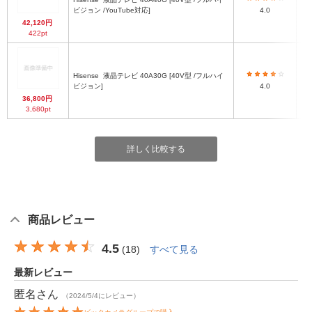
ビジョン /YouTube対応]
4.0
42,120円
422pt
Hisense
液晶テレビ 40A30G [40V型 /フルハイ
ビジョン]
4.0
36,800円
3,680pt
詳しく比較する
商品レビュー
4.5
(
18
)
すべて見る
最新レビュー
匿名
さん
（2024/5/4にレビュー）