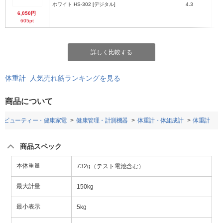
ホワイト HS-302 [デジタル]
4.3
6,050円
605pt
詳しく比較する
体重計 人気売れ筋ランキングを見る
商品について
ビューティー・健康家電
健康管理・計測機器
体重計・体組成計
体重計
商品スペック
本体重量
732g（テスト電池含む）
最大計量
150kg
最小表示
5kg