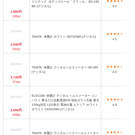
ドリテック
ボディスケール「グラッセ」 BS-185
BK [デジタル]
5.0
1,980円
198pt
TANITA
体重計 ホワイト HD762WH [デジタル]
4.5
2,940円
294pt
TANITA
体重計 デジタルヘルスメーター HD-395
[デジタル]
4.6
3,740円
374pt
ELECOM
体重計 デジタル ヘルスメーター コン
パクト 乗るだけ自動電源ON 強化ガラス天板 最大
150kg対応 LED表示 電池付属 エクリア ホワイト
4.8
ホワイト CAS03WH [デジタル]
2,680円
268pt
TANITA
体重計 デジタルソーラーヘルスメーター