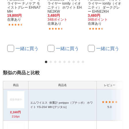
ライヤー ナノケア モ
ライヤー ionity（イオ
ライヤー ionity（イオ
イストグレー EHNA7
ニティ） ホワイト EH
ニティ） ダークグレ
MH
NE2KW
ー EHNE2KH
19,800円
3,480円
3,480円
在庫あり
348ポイント
348ポイント
在庫あり
在庫あり
(102)
(84)
(84)
一緒に買う
一緒に買う
一緒に買う
類似の商品と比較
商品
商品名
レビュー
本
エムワイエス
体重計 petippo（プチッポ） ホワ
イト YS-204 WH [デジタル]
5.0
2,160円
216pt