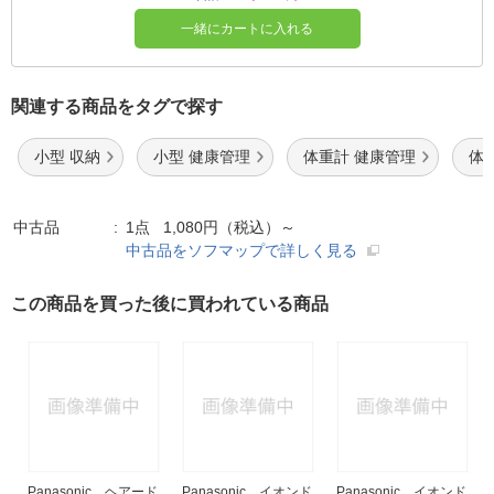
一緒にカートに入れる
関連する商品をタグで探す
小型 収納
小型 健康管理
体重計 健康管理
体
中古品
1点 1,080円（税込）～
中古品をソフマップで詳しく見る
この商品を買った後に買われている商品
Panasonic ヘアード
Panasonic イオンド
Panasonic イオンド