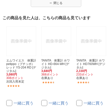
閉じる
この商品を見た人は、こちらの商品も見ています
エムワイエス 体重計
TANITA 体重計 ホワ
TANITA 体重計 ホワ
petippo（プチッポ）
イト HD-664-WH [デ
イト HD760WH [デジ
レッド YS-204 RD [デ
ジタル]
タル]
ジタル]
3,680円
2,330円
3,080円
368ポイント
233ポイント
308ポイント
在庫あり
在庫あり
次回入荷未定
(80)
(120)
(1)
一緒に買う
一緒に買う
一緒に買う