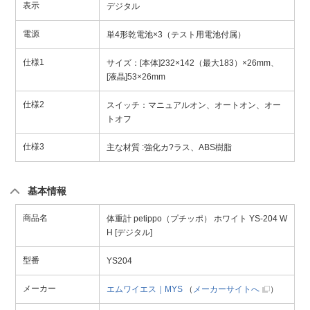
表示
デジタル
電源
単4形乾電池×3（テスト用電池付属）
仕様1
サイズ：[本体]232×142（最大183）×26mm、
[液晶]53×26mm
仕様2
スイッチ：マニュアルオン、オートオン、オー
トオフ
仕様3
主な材質 :強化カ?ラス、ABS樹脂
基本情報
商品名
体重計 petippo（プチッポ） ホワイト YS-204 W
H [デジタル]
型番
YS204
メーカー
エムワイエス｜MYS
（
メーカーサイトへ
）