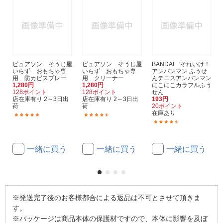
ピュアソン そうじ屋
ピュアソン そうじ屋
BANDAI それいけ！
いらず おもちゃ専
いらず おもちゃ専
アンパンマン ふうせ
用 防カビスプレー
用 クリーナー
んテニスアンパンマン
1,280円
1,280円
にこにこカラフルふう
128ポイント
128ポイント
せん
店在庫有り 2～3日出
店在庫有り 2～3日出
193円
荷
荷
20ポイント
在庫あり
(2)
(15)
(3)
一緒に買う
一緒に買う
一緒に買う
※発送完了後のお客様都合による返品は不可とさせて頂きま
す。
※パッケージは商品本体の保護材ですので、本体に影響を及ぼ