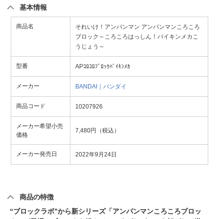
基本情報
商品名
それいけ！アンパンマン アンパンマンころころ
ブロック～ころころはっしん！バイキンメカこ
うじょう～
型番
APｺﾛｺﾛﾌﾞﾛｯｸﾊﾞｲｷﾝﾒｶ
メーカー
BANDAI｜バンダイ
商品コード
10207926
メーカー希望小売
7,480円（税込）
価格
メーカー発売日
2022年9月24日
商品の特徴
“ブロックラボ”から新シリーズ「アンパンマンころころブロッ