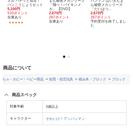
ネル パチッと知育！
まん秘密メカシリーズ
パンマン ばいきんま
パンこうじょうセット
「飛べ！バイキンメ
ん秘密メカシリーズ
5,100円
カ」 【DVD】
「だいはつ...
510ポイント
2,670円
2,670円
在庫あり
267ポイント
267ポイント
在庫あり
予約受付を終了しまし
(2)
た
商品について
もちゃ・ホビー・ベビー用品
知育・幼児玩具
積み木・ブロック
ブロック
商品スペック
対象年齢
3歳以上
キャラクター
それいけ！アンパンマン