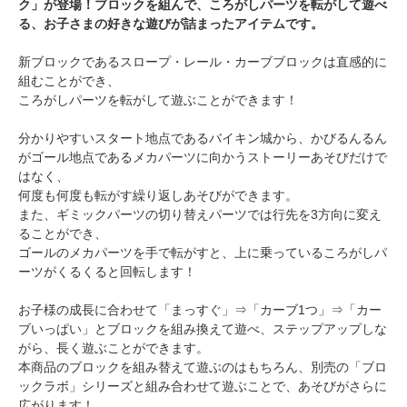
ク」が登場！ブロックを組んで、ころがしパーツを転がして遊べ
る、お子さまの好きな遊びが詰まったアイテムです。
新ブロックであるスロープ・レール・カーブブロックは直感的に
組むことができ、
ころがしパーツを転がして遊ぶことができます！
分かりやすいスタート地点であるバイキン城から、かびるんるん
がゴール地点であるメカパーツに向かうストーリーあそびだけで
はなく、
何度も何度も転がす繰り返しあそびができます。
また、ギミックパーツの切り替えパーツでは行先を3方向に変え
ることができ、
ゴールのメカパーツを手で転がすと、上に乗っているころがしパ
ーツがくるくると回転します！
お子様の成長に合わせて「まっすぐ」⇒「カーブ1つ」⇒「カー
ブいっぱい」とブロックを組み換えて遊べ、ステップアップしな
がら、長く遊ぶことができます。
本商品のブロックを組み替えて遊ぶのはもちろん、別売の「ブロ
ックラボ」シリーズと組み合わせて遊ぶことで、あそびがさらに
広がります！