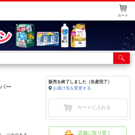
カート
店舗サービス
ット取り置き
イントカードWEB登録
販売を終了しました（生産完了）
ッパー
お届け先を変更する
舗情報・店舗一覧
取り寄せ品入荷状況照会
カートに入れる
店舗に取り置く
え、ツヤのある