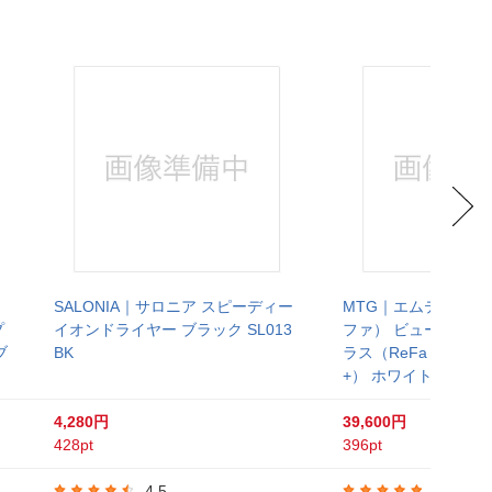
SALONIA｜サロニア スピーディー
MTG｜エムティージー
プ
イオンドライヤー ブラック SL013
ファ） ビューテック
ブ
BK
ラス（ReFa BEAUTE
+） ホワイト REBC0
4,280円
39,600円
428pt
396pt
4.5
4.8