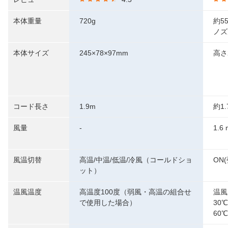
本体重量
720g
約5
ノズ
本体サイズ
245×78×97mm
高さ
コード長さ
1.9m
約1.
風量
-
1.
風温切替
高温/中温/低温/冷風（コールドショ
ON
ット）
温風温度
高温度100度（弱風・高温の組合せ
温風
で使用した場合）
30
60