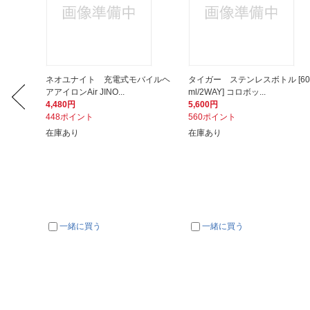
プ ザ･
ネオユナイト 充電式モバイルヘ
タイガー ステンレスボトル [60
アアイロンAir JINO...
ml/2WAY] コロボッ...
4,480円
5,600円
448ポイント
560ポイント
在庫あり
在庫あり
一緒に買う
一緒に買う