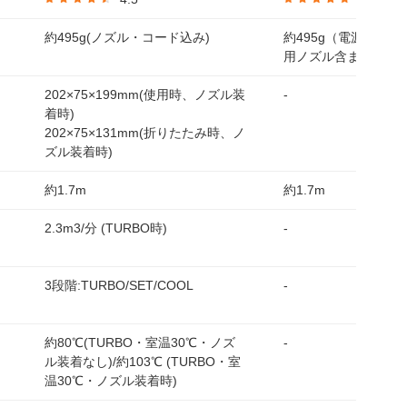
約495g(ノズル・コード込み)
約495g（電源コー
用ノズル含まず）
・
202×75×199mm(使用時、ノズル装
-
着時)
202×75×131mm(折りたたみ時、ノ
ズル装着時)
約1.7m
約1.7m
時）
2.3m3/分 (TURBO時)
-
3段階:TURBO/SET/COOL
-
約80℃(TURBO・室温30℃・ノズ
-
ル装着なし)/約103℃ (TURBO・室
温30℃・ノズル装着時)