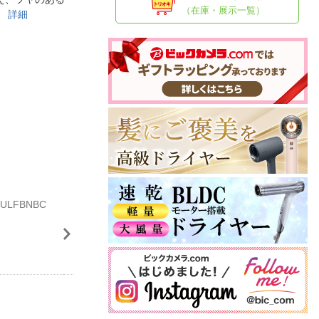
人窓口
（在庫・展示一覧）
。
詳細
R情報
nglish / 中文
ULFBNBC