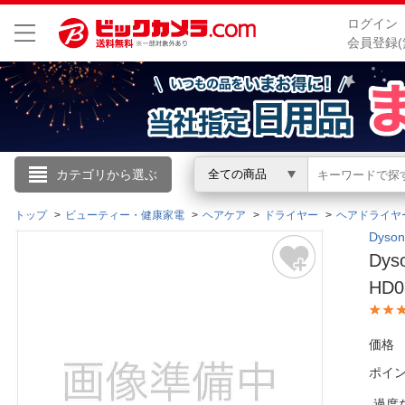
ログイン
会員登録(
こんにちは
カテゴリから選ぶ
全ての商品
ログイン
トップ
ビューティー・健康家電
ヘアケア
ドライヤー
ヘアドライヤ
Dys
Dys
新規会員登録
HD0
会員メニュー
価格
お買いもの履歴
ポイ
閲覧履歴
過度