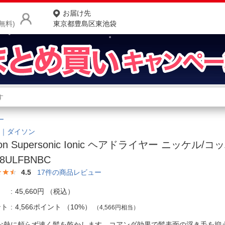
お届け先
無料)
東京都豊島区東池袋
商品をさがす
ランキングからさがす
ネ
ー
カテゴリ一覧からさがす
ポ
on｜ダイソン
on Supersonic Ionic ヘアドライヤー ニッケル/コ
店
8ULFBNBC
お
4.5
17
件の商品レビュー
お客様サポート
45,660円
（税込）
ント
4,566ポイント
（
10%
）
（4,566円相当）
ご利用ガイド
な熱に頼らず速く髪を乾かします。コアンダ効果で髪表面の浮き毛を抑