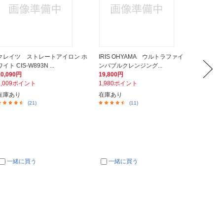
クレイツ ストレートアイロン ホ
IRIS OHYAMA ウルトラファイ
MTG 
ワイト CIS-W893N ...
ンバブルクレンジング...
テックリ
10,090円
19,800円
38,50
1,009ポイント
1,980ポイント
385ポ
在庫あり
在庫あり
在庫あ
(21)
(11)
一緒に買う
一緒に買う
一