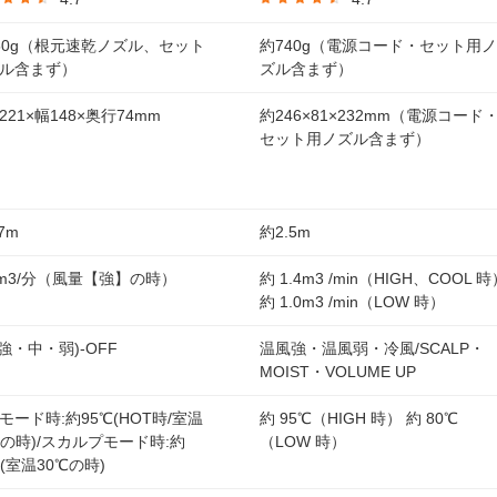
50g（根元速乾ノズル、セット
約740g（電源コード・セット用ノ
ル含まず）
ズル含まず）
221×幅148×奥行74mm
約246×81×232mm（電源コード
セット用ノズル含まず）
7m
約2.5m
6 m3/分（風量【強】の時）
約 1.4m3 /min（HIGH、COOL 
約 1.0m3 /min（LOW 時）
(強・中・弱)-OFF
温風強・温風弱・冷風/SCALP・
MOIST・VOLUME UP
モード時:約95℃(HOT時/室温
約 95℃（HIGH 時） 約 80℃
℃の時)/スカルプモード時:約
（LOW 時）
℃(室温30℃の時)