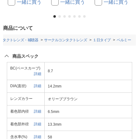
一緒に買う
一緒に買う
一緒に買う
商品について
ンタクトレンズ・補聴器
サークルコンタクトレンズ
１日タイプ
ベルミー
商品スペック
BC(ベースカーブ)
8.7
詳細
DIA(直径)
詳細
14.2mm
レンズカラー
オリーブブラウン
着色部内径
詳細
6.5mm
着色部外径
詳細
13.3mm
含水率(%)
詳細
58