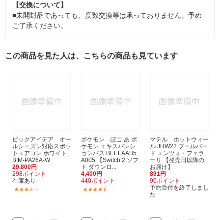
【交換について】
■未開封品であっても、度数交換等は承っておりません。予め
ご了承ください。
この商品を見た人は、こちらの商品も見ています
ビックアイデア オー
ポケモン ぽこ あ ポ
マテル ホットウィー
ルシーズン対応スポッ
ケモン エキスパンシ
ル JHW22 ブールバー
トエアコン ホワイト
ョンパス BEELAAB5
ド エンツォ・フェラ
BIM-PA26A-W
A005 【Switch 2 ソフ
ーリ 【発売日以降の
29,800円
ト ダウンロ...
お届け】
298ポイント
4,400円
891円
在庫あり
440ポイント
90ポイント
予約受付を終了しまし
(38)
(3)
た