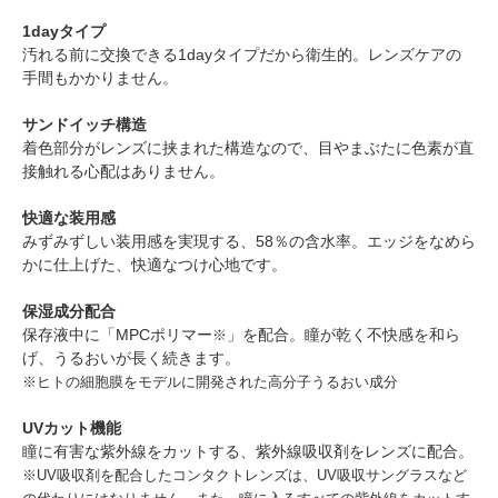
1dayタイプ
汚れる前に交換できる1dayタイプだから衛生的。レンズケアの
手間もかかりません。
サンドイッチ構造
着色部分がレンズに挟まれた構造なので、目やまぶたに色素が直
接触れる心配はありません。
快適な装用感
みずみずしい装用感を実現する、58％の含水率。エッジをなめら
かに仕上げた、快適なつけ心地です。
保湿成分配合
保存液中に「MPCポリマー
」を配合。瞳が乾く不快感を和ら
※
げ、うるおいが長く続きます。
※ヒトの細胞膜をモデルに開発された高分子うるおい成分
UVカット機能
瞳に有害な紫外線をカットする、紫外線吸収剤をレンズに配合。
※UV吸収剤を配合したコンタクトレンズは、UV吸収サングラスなど