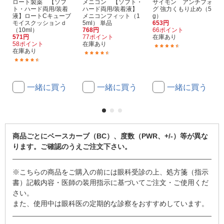
ロート製薬 【ソフ
メニコン 【ソフト・
サイモン アンチフォ
ト・ハード両用/装着
ハード両用/装着液】
グ 強力くもり止め（5
液】ロートCキューブ
メニコンフィット（1
g）
モイスクッションｄ
5ml） 単品
653円
（10ml）
768円
66ポイント
571円
77ポイント
在庫あり
58ポイント
在庫あり
(52)
在庫あり
(269)
(31)
一緒に買う
一緒に買う
一緒に買う
商品ごとにベースカーブ（BC）、度数（PWR、+/-）等が異な
ります。ご確認のうえご注文下さい。
※こちらの商品をご購入の前には眼科受診の上、処方箋（指示
書）記載内容・医師の装用指示に基づいてご注文・ご使用くだ
さい。
また、使用中は眼科医の定期的な診察をおすすめしています。