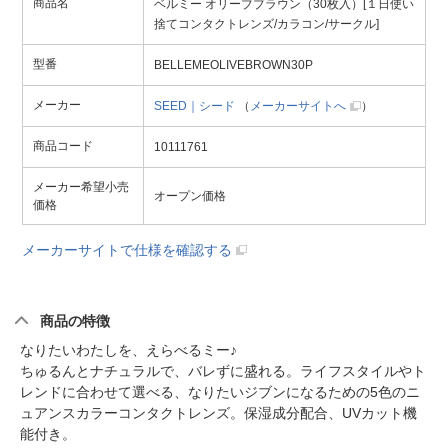
商品名
ベルミー オリーブブラウン（30枚入）[１日使い
捨てコンタクトレンズ/カラコン/サークル]
型番
BELLEMEOLIVEBROWN30P
メーカー
SEED｜シード
（
メーカーサイトへ
）
商品コード
10111761
メーカー希望小売
オープン価格
価格
メーカーサイトで仕様を確認する
商品の特徴
なりたいわたしを、えらべるミー♪
ちゅるんとナチュラルで、バレずに盛れる。ライフスタイルやト
レンドに合わせて選べる、なりたいジブンになるための5色のニ
ュアンスカラーコンタクトレンズ。保湿成分配合、UVカット機
能付き。