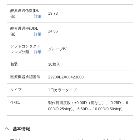
酸素透過係数(Dk
19.73
値)
詳細
酸素透過率(Dk/L
24.66
値)
詳細
ソフトコンタクト
グループIV
レンズ分類
詳細
包装
30枚入
医療機器承認番号
22900BZX00423000
タイプ
1日カラータイプ
仕様1
製作範囲度数：±0.00D（度なし）、-0.25D～-6.
00D(0.25step)、-6.50D～-10.00D(0.50step)
基本情報