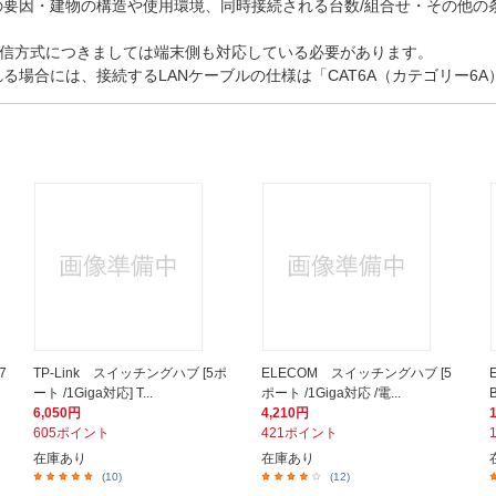
要因・建物の構造や使用環境、同時接続される台数/組合せ・その他の
術や通信方式につきましては端末側も対応している必要があります。
場合には、接続するLANケーブルの仕様は「CAT6A（カテゴリー6
7
TP-Link スイッチングハブ [5ポ
ELECOM スイッチングハブ [5
ート /1Giga対応] T...
ポート /1Giga対応 /電...
6,050円
4,210円
605ポイント
421ポイント
在庫あり
在庫あり
(10)
(12)