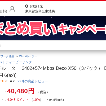
お届け先
無料)
東京都豊島区東池袋
商品をさがす
ランキングからさがす
ネ
トワーク機器
Wi-Fiルーター
カテゴリ一覧からさがす
ポ
Link｜ティーピーリンク
Fiルーター 2402+574Mbps Deco X50（3パック） D
店
Fi 6(ax)]
お
4.7
22
件の商品レビュー
お客様サポート
40,480円
（税込）
ント
4,048ポイント
（
10%
）
ご利用ガイド
（4,048円相当）