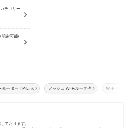
 /カテゴリー
逆さ噴射可能/
-Fiルーター TP-Link
メッシュ Wi-Fiルーター
Wi-Fi デ
記しております。