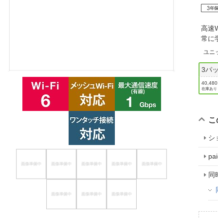
ほしいもの
高速
お知らせ
常に
ユニ
3パ
40,48
在庫あり
こ
シ
p
同