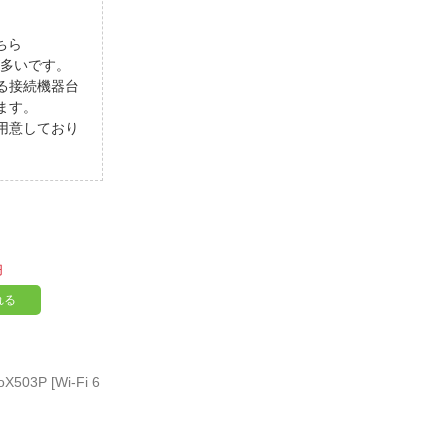
ちら
が多いです。
る接続機器台
ます。
用意しており
円
れる
503P [Wi-Fi 6