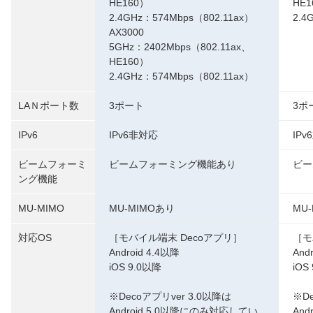
HE160）
HE1
2.4GHz：574Mbps（802.11ax）
2.4
AX3000
5GHz：2402Mbps（802.11ax、
HE160）
2.4GHz：574Mbps（802.11ax）
LAＮポート数
3ポート
3ポ
IPv6
IPv6非対応
IPv
ビームフォーミ
ビームフォーミング機能あり
ビー
ング機能
MU-MIMO
MU-MIMOあり
MU
対応OS
［モバイル端末 Decoアプリ］
［モ
Android 4.4以降
And
iOS 9.0以降
iOS
※Decoアプリver 3.0以降は
※D
Android 5.0以降にのみ対応してい
An