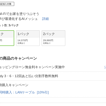
法
よくある質問・お問合せ
I
ご利用規約
Wi-Fiでお家を塗りつぶそう
学び最適化するAIメッシュ
詳細
ット数
:
3パック
ック
1パック
2パック
E
0円
14,070円
29,660円
在庫あり
在庫あり
の商品のキャンペーン
ョッピングローン無金利キャンペーン実施中
aidy 3・6・12回あと払い分割手数料無料
時購入キャンペーン
同時購入：LANケーブル [10%引]