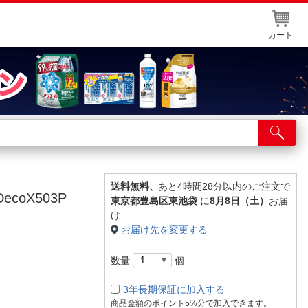
カート
店舗サービス
ット取り置き
イントカードWEB登録
送料無料、
あと4時間28分以内のご注文で
ecoX503P
東京都豊島区東池袋
に
8月8日（土）
お届
舗情報・店舗一覧
け
お届け先を変更する
取り寄せ品入荷状況照会
数量
個
3年長期保証に加入する
商品金額のポイント5%分で加入できます。