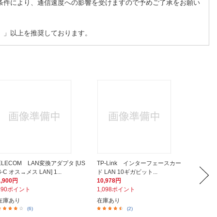
条件により、通信速度への影響を受けますので予めご了承をお願い
A）」以上を推奨しております。
ELECOM LAN変換アダプタ [US
TP-Link インターフェースカー
ELEC
B-C オス→メス LAN] 1...
ド LAN 10ギガビット...
B-C オス
1,900円
10,978円
1,900
190ポイント
1,098ポイント
190ポ
在庫あり
在庫あり
在庫あ
(6)
(2)