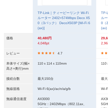
TP-Link｜ティーピーリンク Wi-Fi
TP-
ルーター 2402+574Mbps Deco X5
ルータ
0（3パック） DecoX503P [Wi-Fi 6
0（2
(ax)]
(ax)
価格
40,480円
29,
4,048pt
2,96
レビュー
4.7
本体サイズ(幅×
110ｘ114ｘ110mm
110
高さ×奥行)mm
接続台数
最大150台
最大
無線規格
Wi-Fi 6(ax)/ac/n/a/g/b
Wi-F
無線通信速度
AX3000
AX3
5GHz：2402Mbps（802.11ax、
5GH