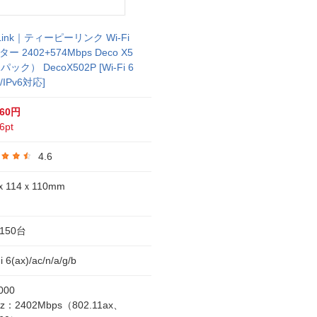
Link｜ティーピーリンク Wi-Fi
ー 2402+574Mbps Deco X5
パック） DecoX502P [Wi-Fi 6
 /IPv6対応]
660円
6pt
4.6
ｘ114ｘ110mm
150台
i 6(ax)/ac/n/a/g/b
000
z：2402Mbps（802.11ax、