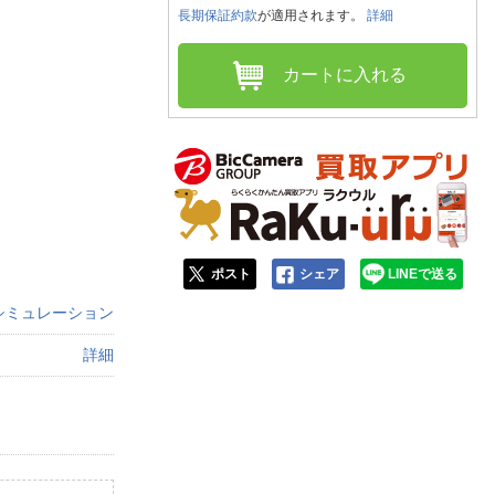
人窓口
長期保証約款
が適用されます。
詳細
R情報
カートに入れる
nglish / 中文
ポスト
シェア
LINEで送る
シミュレーション
詳細