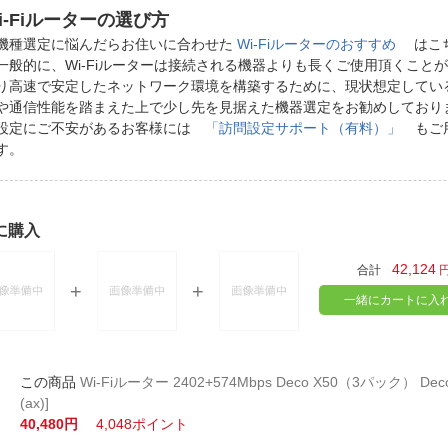
i-Fiルーターの選び方
機種選定に悩んだらお住いに合わせた
Wi-Fiルーターのおすすめ
はこ
一般的に、Wi-Fiルーターは接続される機器よりも長くご使用頂くこと
り高速で安定したネットワーク環境を構築するために、現状想定してい
や通信性能を踏まえた上で少し先を見据えた機器選定をお勧めしており
設定にご不安があるお客様には
「訪問設定サポート（有料）」
もご
す。
に購入
42,124
合計
一緒にカートに入
Wi-Fiルーター 2402+574Mbps Deco X50（3パック） DecoX
(ax)]
40,480円
4,048ポイント