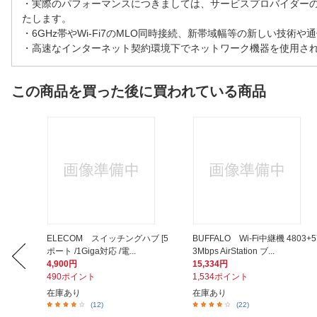
・実際のパフォーマンスにつきましては、サービスプロバイダーの
たします。
・6GHz帯やWi-Fi7のMLO同時接続、新帯域幅等の新しい技
・高速なインターネット契約環境下でネットワーク機器を使用される
この商品を買った後に買われている商品
 FMV
ELECOM スイッチングハブ [5
BUFFALO Wi-Fi中継機 4803+5
ポート /1Giga対応 /電...
3Mbps AirStation ブ...
4,900円
15,334円
490ポイント
1,534ポイント
在庫あり
在庫あり
(12)
(22)