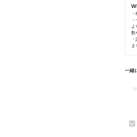
W
・
・
よ
数
・
ま
一緒