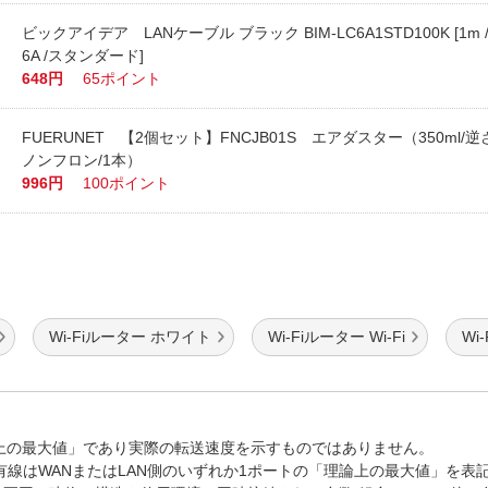
ビックアイデア LANケーブル ブラック BIM-LC6A1STD100K [1m
6A /スタンダード]
648円
65ポイント
FUERUNET 【2個セット】FNCJB01S エアダスター（350ml/
ノンフロン/1本）
996円
100ポイント
Wi-Fiルーター ホワイト
Wi-Fiルーター Wi-Fi
Wi
論上の最大値」であり実際の転送速度を示すものではありません。
、有線はWANまたはLAN側のいずれか1ポートの「理論上の最大値」を表