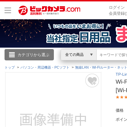
ログイン
会員登録(
こんにちは
カテゴリから選ぶ
全ての商品
ログイン
トップ
パソコン・周辺機器・PCソフト
無線LAN・Wi-Fiルーター・ネッ
TP-
Wi-
新規会員登録
[Wi-
会員メニュー
価格
お買いもの履歴
ポイ
閲覧履歴