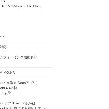
60）
GHz：574Mbps（802.11ax）
ート
6対応
ムフォーミング機能あり
-MIMOあり
バイル端末 Decoアプリ］
roid 4.4以降
 9.0以降
ecoアプリver 3.0以降は
droid 5.0以降にのみ対応してい