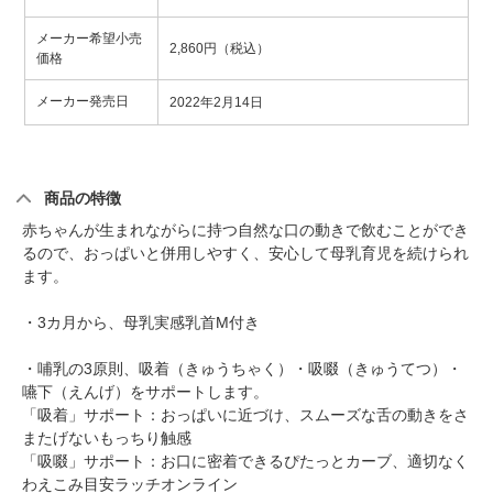
メーカー希望小売
2,860円（税込）
価格
メーカー発売日
2022年2月14日
商品の特徴
赤ちゃんが生まれながらに持つ自然な口の動きで飲むことができ
るので、おっぱいと併用しやすく、安心して母乳育児を続けられ
ます。
・3カ月から、母乳実感乳首M付き
・哺乳の3原則、吸着（きゅうちゃく）・吸啜（きゅうてつ）・
嚥下（えんげ）をサポートします。
「吸着」サポート：おっぱいに近づけ、スムーズな舌の動きをさ
またげないもっちり触感
「吸啜」サポート：お口に密着できるぴたっとカーブ、適切なく
わえこみ目安ラッチオンライン