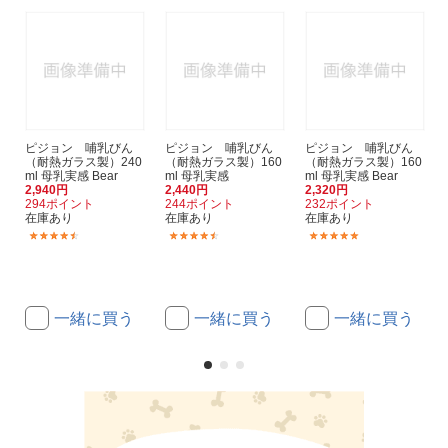
ピジョン 哺乳びん
ピジョン 哺乳びん
ピジョン 哺乳びん
（耐熱ガラス製）240
（耐熱ガラス製）160
（耐熱ガラス製）160
ml 母乳実感 Bear
ml 母乳実感
ml 母乳実感 Bear
2,940円
2,440円
2,320円
294ポイント
244ポイント
232ポイント
在庫あり
在庫あり
在庫あり
(2)
(8)
(5)
一緒に買う
一緒に買う
一緒に買う