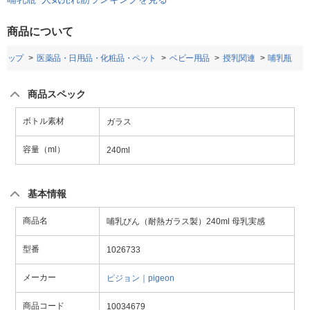
商品について
トップ
医薬品・日用品・化粧品・ペット
ベビー用品
授乳関連
哺乳瓶
商品スペック
ボトル素材
ガラス
容量（ml）
240ml
基本情報
商品名
哺乳びん（耐熱ガラス製）240ml 母乳実感
型番
1026733
メーカー
ピジョン｜pigeon
商品コード
10034679