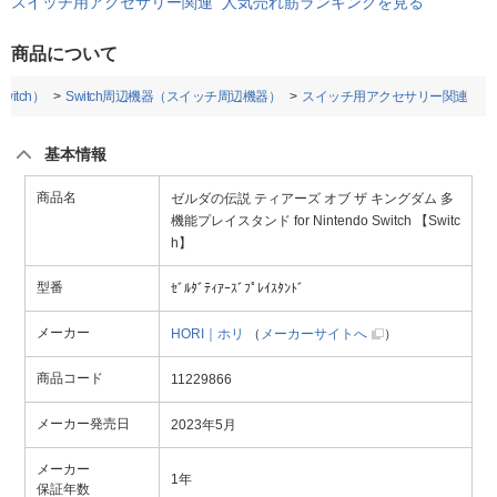
スイッチ用アクセサリー関連 人気売れ筋ランキングを見る
商品について
witch）
Switch周辺機器（スイッチ周辺機器）
スイッチ用アクセサリー関連
基本情報
商品名
ゼルダの伝説 ティアーズ オブ ザ キングダム 多
機能プレイスタンド for Nintendo Switch 【Switc
h】
型番
ｾﾞﾙﾀﾞﾃｨｱｰｽﾞﾌﾟﾚｲｽﾀﾝﾄﾞ
メーカー
HORI｜ホリ
（
メーカーサイトへ
）
商品コード
11229866
メーカー発売日
2023年5月
メーカー
1年
保証年数