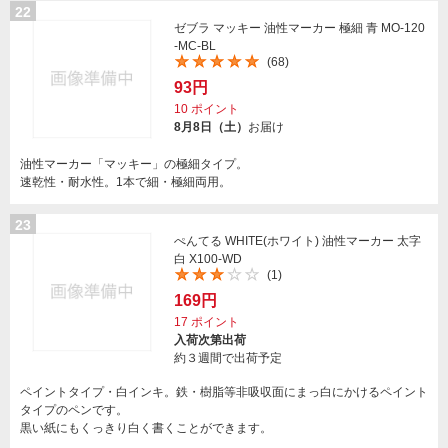
22
ゼブラ マッキー 油性マーカー 極細 青 MO-120
-MC-BL
(68)
93円
10
ポイント
8月8日（土）
お届け
油性マーカー「マッキー」の極細タイプ。
速乾性・耐水性。1本で細・極細両用。
23
ぺんてる WHITE(ホワイト) 油性マーカー 太字
白 X100-WD
(1)
169円
17
ポイント
入荷次第出荷
約３週間で出荷予定
ペイントタイプ・白インキ。鉄・樹脂等非吸収面にまっ白にかけるペイント
タイプのペンです。
黒い紙にもくっきり白く書くことができます。