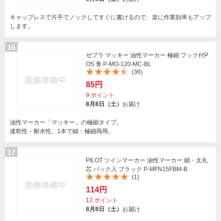
キャップレスで片手でノックしてすぐに書けるので、楽に作業効率もアップ
します。
16
ゼブラ マッキー 油性マーカー 極細 フック付P
OS 青 P-MO-120-MC-BL
(36)
85円
9
ポイント
8月8日（土）
お届け
油性マーカー「マッキー」の極細タイプ。
速乾性・耐水性。1本で細・極細両用。
17
PILOT ツインマーカー 油性マーカー 細・太丸
芯 パック入 ブラック P-MFN15FBM-B
(1)
114円
12
ポイント
8月8日（土）
お届け