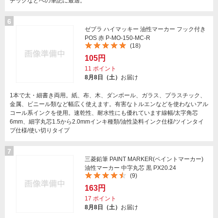
チックなどへの筆記に最適。
6
ゼブラ ハイマッキー 油性マーカー フック付き
POS 赤 P-MO-150-MC-R
(18)
105円
11
ポイント
8月8日（土）
お届け
1本で太・細書き両用。紙、布、木、ダンボール、ガラス、プラスチック、
金属、ビニール類など幅広く使えます。有害なトルエンなどを使わないアル
コール系インクを使用。速乾性、耐水性にも優れています線幅/太字角芯
6mm、細字丸芯1.5から2.0mmインキ種類/油性染料インク仕様/ツインタイ
プ仕様/使い切りタイプ
7
三菱鉛筆 PAINT MARKER(ペイントマーカー)
油性マーカー 中字丸芯 黒 PX20.24
(9)
163円
17
ポイント
8月8日（土）
お届け