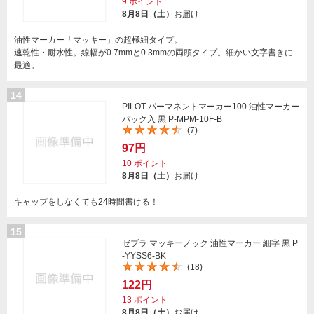
9
ポイント
8月8日（土）
お届け
油性マーカー「マッキー」の超極細タイプ。
速乾性・耐水性。線幅が0.7mmと0.3mmの両頭タイプ。細かい文字書きに
最適。
14
PILOT パーマネントマーカー100 油性マーカー
パック入 黒 P-MPM-10F-B
(7)
97円
10
ポイント
8月8日（土）
お届け
キャップをしなくても24時間書ける！
15
ゼブラ マッキーノック 油性マーカー 細字 黒 P
-YYSS6-BK
(18)
122円
13
ポイント
8月8日（土）
お届け