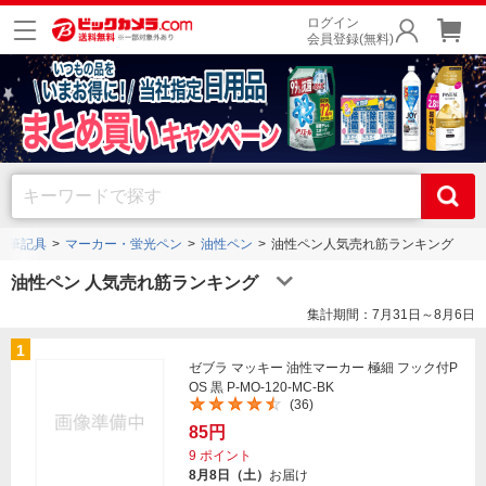
ログイン
会員登録(無料)
筆記具
マーカー・蛍光ペン
油性ペン
油性ペン人気売れ筋ランキング
油性ペン 人気売れ筋ランキング
集計期間：7月31日～8月6日
1
ゼブラ マッキー 油性マーカー 極細 フック付P
OS 黒 P-MO-120-MC-BK
(36)
85円
9
ポイント
8月8日（土）
お届け