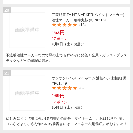
20
三菱鉛筆 PAINT MARKER(ペイントマーカー)
油性マーカー 細字丸芯 銀 PX21.26
(13)
163円
17
ポイント
8月8日（土）
お届け
不透明油性マーカーなので黒の上でも鮮やかに発色！金属・ガラス・プラス
チックなどへの筆記に最適。
21
サクラクレパス マイネーム 油性ペン 超極細 黒
YK01#49
(3)
169円
17
ポイント
8月8日（土）
お届け
にじみにくく洗濯に強い!名前書きの定番「マイネーム」。おはじきや消し
ゴムなどより小さな物への名前書きには「マイネーム超極細」がおすすめ！