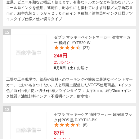
金属、ビニール類など幅広く使えます。有害なトルエンなどを使わないアル
コール系インクを使用。速乾性、耐水性にも優れています線幅／太字角芯６
ｍｍ、細字丸芯１．５から２．０ｍｍインキ種類／油性染料インク仕様／ツ
インタイプ仕様／使い切りタイプ
12
ゼブラ マッキーペイントマーカー 油性マーカ
ー 極細 白 YYTS20-W
(27)
246円
25
ポイント
8月8日（土）
お届け
工場や工事現場で、部品や資材へのマーキングや塗装に最適なペイントマー
カー。においもきつくない。人と環境に配慮したVOC不使用商品。●インク
色／白●仕様／使い切り●仕様／ツインタイプ： 太字8mm、細字2mm●イン
ク性質／油性顔料インク（不透明インク、耐水性）
13
ゼブラ マッキーケア 油性マーカー 超極細 フッ
ク付POS 黒 P-YYTH3-BK
(8)
87円