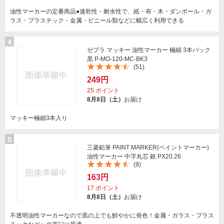
油性マーカーの定番商品●速乾性・耐水性で、紙・布・木・ダンボール・ガ
ラス・プラスチック・金属・ビニール類などに幅広く利用できる
4
ゼブラ マッキー 油性マーカー 極細 3本パック
黒 P-MO-120-MC-BK3
(51)
249円
25
ポイント
8月8日（土）
お届け
マッキー極細3本入り
5
三菱鉛筆 PAINT MARKER(ペイントマーカー)
油性マーカー 中字丸芯 銀 PX20.26
(9)
163円
17
ポイント
8月8日（土）
お届け
不透明油性マーカーなので黒の上でも鮮やかに発色！金属・ガラス・プラス