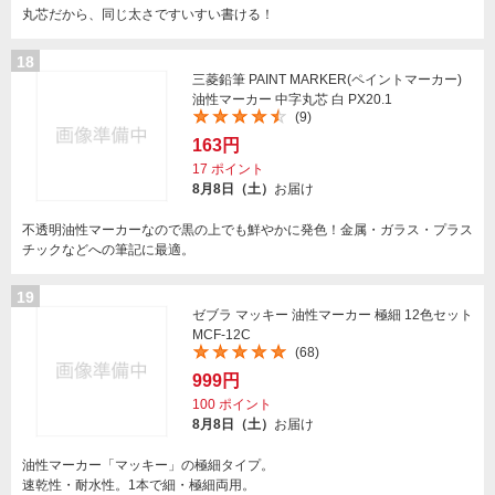
丸芯だから、同じ太さですいすい書ける！
18
三菱鉛筆 PAINT MARKER(ペイントマーカー)
油性マーカー 中字丸芯 白 PX20.1
(9)
163円
17
ポイント
8月8日（土）
お届け
不透明油性マーカーなので黒の上でも鮮やかに発色！金属・ガラス・プラス
チックなどへの筆記に最適。
19
ゼブラ マッキー 油性マーカー 極細 12色セット
MCF-12C
(68)
999円
100
ポイント
8月8日（土）
お届け
油性マーカー「マッキー」の極細タイプ。
速乾性・耐水性。1本で細・極細両用。