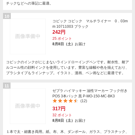
チックなどへの筆記に最適。
10
コピック コピック マルチライナー 0．03m
m 10711003 ブラック
242円
25
ポイント
8月8日（土）
お届け
コピックのインクがにじまないラインドローイングペンです。耐水性、耐ア
ルコール性の顔料インクを使用しています。豊富な線幅や色を揃えており、
ブラシタイプもラインナップ。イラスト、漫画、ペン画などに最適です。
11
ゼブラ ハイマッキー 油性マーカー フック付き
POS 3本パック 黒 P-MO-150-MC-BK3
(12)
317円
32
ポイント
8月8日（土）
お届け
１本で太・細書き両用。紙、布、木、ダンボール、ガラス、プラスチック、