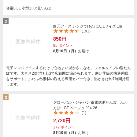
容量0.8L 小型ポリ湯たんぽ
2
白元アース レンジでゆたぽん Lサイズ 1個
(191)
850円
85
ポイント
8月10日（月）
お届け
電子レンジでチンするだけで心地よい温かさになる、ジェルタイプの湯たん
ぽです。大きさ2倍(当社比)で広範囲に温められます。寒い季節の快適睡眠
をサポート。ふわふわ素材の洗える専用カバー付き。温かさは約7時間持続
します。
3
グローバル・ジャパン 蓄電式湯たんぽ ふわ
んぽ BE ベージュ J94-26
(1)
2,720円
272
ポイント
8月10日（月）
お届け