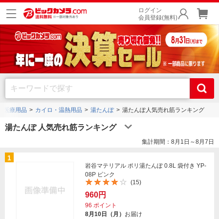
ログイン
会員登録(無料)
・医療用品
カイロ・温熱用品
湯たんぽ
湯たんぽ人気売れ筋ランキング
湯たんぽ 人気売れ筋ランキング
集計期間：8月1日～8月7日
1
岩谷マテリアル ポリ湯たんぽ 0.8L 袋付き YP-
08P ピンク
(15)
960円
96
ポイント
8月10日（月）
お届け