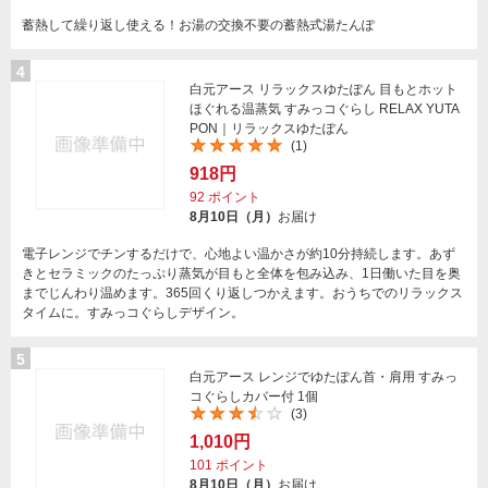
蓄熱して繰り返し使える！お湯の交換不要の蓄熱式湯たんぽ
4
白元アース リラックスゆたぽん 目もとホット
ほぐれる温蒸気 すみっコぐらし RELAX YUTA
PON｜リラックスゆたぽん
(1)
918円
92
ポイント
8月10日（月）
お届け
電子レンジでチンするだけで、心地よい温かさが約10分持続します。あず
きとセラミックのたっぷり蒸気が目もと全体を包み込み、1日働いた目を奥
までじんわり温めます。365回くり返しつかえます。おうちでのリラックス
タイムに。すみっコぐらしデザイン。
5
白元アース レンジでゆたぽん首・肩用 すみっ
コぐらしカバー付 1個
(3)
1,010円
101
ポイント
8月10日（月）
お届け