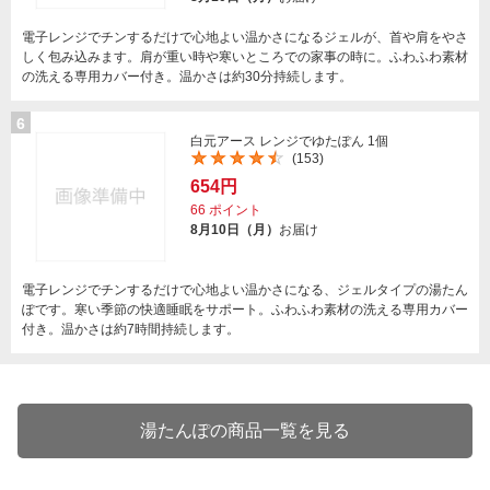
電子レンジでチンするだけで心地よい温かさになるジェルが、首や肩をやさ
しく包み込みます。肩が重い時や寒いところでの家事の時に。ふわふわ素材
の洗える専用カバー付き。温かさは約30分持続します。
6
白元アース レンジでゆたぽん 1個
(153)
654円
66
ポイント
8月10日（月）
お届け
電子レンジでチンするだけで心地よい温かさになる、ジェルタイプの湯たん
ぽです。寒い季節の快適睡眠をサポート。ふわふわ素材の洗える専用カバー
付き。温かさは約7時間持続します。
湯たんぽの商品一覧を見る