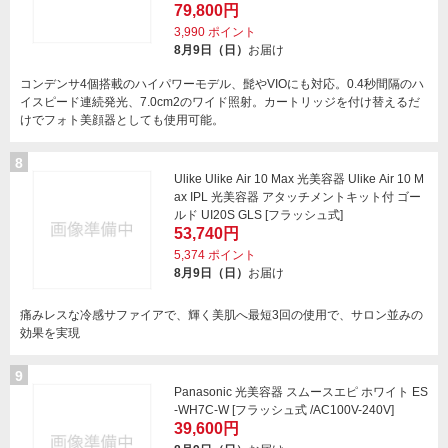
79,800円
3,990
ポイント
8月9日（日）
お届け
コンデンサ4個搭載のハイパワーモデル、髭やVIOにも対応。0.4秒間隔のハ
イスピード連続発光、7.0cm2のワイド照射。カートリッジを付け替えるだ
けでフォト美顔器としても使用可能。
8
Ulike Ulike Air 10 Max 光美容器 Ulike Air 10 M
ax IPL 光美容器 アタッチメントキット付 ゴー
ルド UI20S GLS [フラッシュ式]
53,740円
5,374
ポイント
8月9日（日）
お届け
痛みレスな冷感サファイアで、輝く美肌へ最短3回の使用で、サロン並みの
効果を実現
9
Panasonic 光美容器 スムースエピ ホワイト ES
-WH7C-W [フラッシュ式 /AC100V-240V]
39,600円