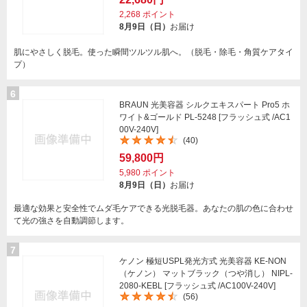
2,268
ポイント
8月9日（日）
お届け
肌にやさしく脱毛。使った瞬間ツルツル肌へ。（脱毛・除毛・角質ケアタイ
プ）
6
BRAUN 光美容器 シルクエキスパート Pro5 ホ
ワイト&ゴールド PL-5248 [フラッシュ式 /AC1
00V-240V]
(40)
59,800円
5,980
ポイント
8月9日（日）
お届け
最適な効果と安全性でムダ毛ケアできる光脱毛器。あなたの肌の色に合わせ
て光の強さを自動調節します。
7
ケノン 極短USPL発光方式 光美容器 KE-NON
（ケノン） マットブラック（つや消し） NIPL-
2080-KEBL [フラッシュ式 /AC100V-240V]
(56)