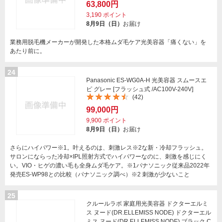
63,800円
3,190
ポイント
8月9日（日）
お届け
業務用脱毛機メーカーが開発した本格ムダ毛ケア光美容器「痛くない」を
あたり前に。
24
Panasonic ES-WG0A-H 光美容器 スムースエ
ピ グレー [フラッシュ式 /AC100V-240V]
(42)
99,000円
9,900
ポイント
8月9日（日）
お届け
さらにハイパワー※1。叶えるのは、刺激レス※2な新・冷却フラッシュ。
サロンにならった冷却×IPL照射方式でハイパワーなのに、刺激を感じにく
い。VIO・ヒゲの濃い毛も全身ムダ毛ケア。※1パナソニック従来品2022年
発売ES-WP98との比較（パナソニック調べ）※2 刺激が少ないこと
25
クルールラボ 家庭用光美容器 ドクターエルミ
ス ヌード(DR.ELLEMISS NODE) ドクターエル
ミス ヌード(DR.ELLEMISS NODE) ブラック C