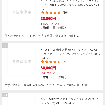
MTG EPI 光美容器 ReFa（リファ） ReFa（リ
ファ） RE-BA-00A [フラッシュ式 /AC100V-24
0V]
(26)
38,000円
3,800
ポイント
8月9日（日）
お届け
肌へのやさしさにこだわった光美容器で輝くような素肌へ。
20
MTG EPI W 光美容器 ReFa（リファ） ReFa
（リファ） RE-AY-02A [フラッシュ式 /AC100V
-240V]
(7)
80,000円
800
ポイント
8月9日（日）
お届け
まずは2週間。最高峰レベルのハイパワーで自信に満ちた美しい肌へ。
21
SARLISI IPLサファイア冷却光美容器 AI06 [フ
ラッシュ式 /AC100V-240V]