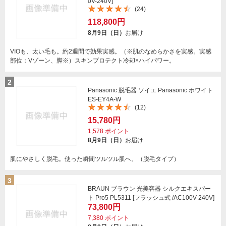
0V-240V]
(24)
118,800円
8月9日（日）
お届け
VIOも、太い毛も。約2週間で効果実感。（※肌のなめらかさを実感。実感
部位：Vゾーン、脚※）スキンプロテクト冷却×ハイパワー。
2
Panasonic 脱毛器 ソイエ Panasonic ホワイト
ES-EY4A-W
(12)
15,780円
1,578
ポイント
8月9日（日）
お届け
肌にやさしく脱毛。使った瞬間ツルツル肌へ。（脱毛タイプ）
3
BRAUN ブラウン 光美容器 シルクエキスパー
ト Pro5 PL5311 [フラッシュ式 /AC100V-240V]
73,800円
7,380
ポイント