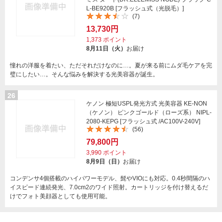
L-BE920B [フラッシュ式（光脱毛）]
(7)
13,730円
1,373
ポイント
8月11日（火）
お届け
憧れの洋服を着たい、ただそれだけなのに…。夏が来る前にムダ毛ケアを完
璧にしたい…。そんな悩みを解決する光美容器が誕生。
26
ケノン 極短USPL発光方式 光美容器 KE-NON
（ケノン） ピンクゴールド（ローズ系） NIPL-
2080-KEPG [フラッシュ式 /AC100V-240V]
(56)
79,800円
3,990
ポイント
8月9日（日）
お届け
コンデンサ4個搭載のハイパワーモデル、髭やVIOにも対応。0.4秒間隔のハ
イスピード連続発光、7.0cm2のワイド照射。カートリッジを付け替えるだ
けでフォト美顔器としても使用可能。