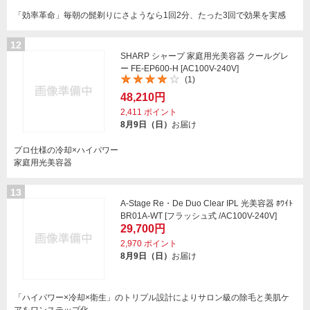
「効率革命」毎朝の髭剃りにさようなら1回2分、たった3回で効果を実感
12
SHARP シャープ 家庭用光美容器 クールグレ
ー FE-EP600-H [AC100V-240V]
(1)
48,210円
2,411
ポイント
8月9日（日）
お届け
プロ仕様の冷却×ハイパワー
家庭用光美容器
13
A-Stage Re・De Duo Clear IPL 光美容器 ﾎﾜｲﾄ
BR01A-WT [フラッシュ式 /AC100V-240V]
29,700円
2,970
ポイント
8月9日（日）
お届け
「ハイパワー×冷却×衛生」のトリプル設計によりサロン級の除毛と美肌ケ