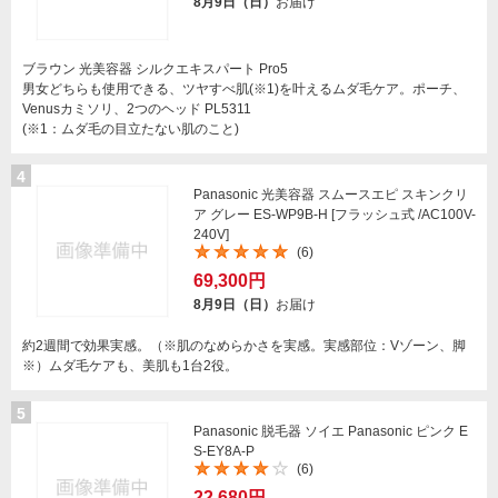
8月9日（日）
お届け
ブラウン 光美容器 シルクエキスパート Pro5
男女どちらも使用できる、ツヤすべ肌(※1)を叶えるムダ毛ケア。ポーチ、
Venusカミソリ、2つのヘッド PL5311
(※1：ムダ毛の目立たない肌のこと)
4
Panasonic 光美容器 スムースエピ スキンクリ
ア グレー ES-WP9B-H [フラッシュ式 /AC100V-
240V]
(6)
69,300円
8月9日（日）
お届け
約2週間で効果実感。（※肌のなめらかさを実感。実感部位：Vゾーン、脚
※）ムダ毛ケアも、美肌も1台2役。
5
Panasonic 脱毛器 ソイエ Panasonic ピンク E
S-EY8A-P
(6)
22,680円