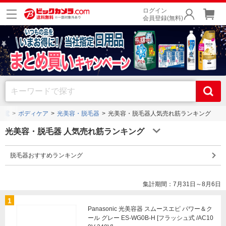
ログイン
会員登録(無料)
家電
ボディケア
光美容・脱毛器
光美容・脱毛器人気売れ筋ランキング
光美容・脱毛器 人気売れ筋ランキング
脱毛器おすすめランキング
集計期間：7月31日～8月6日
1
Panasonic 光美容器 スムースエピ パワー＆ク
ール グレー ES-WG0B-H [フラッシュ式 /AC10