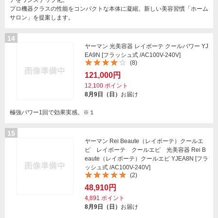
アをワンステップ化。
プロ機器クラスの性能をコンパクトな本体に凝縮。新しい美容習慣「ホーム
サロン」を提案します。
14
ヤーマン 光美容器 レイボーテ クールパワー YJ
EA9N [フラッシュ式 /AC100V-240V]
(8)
121,000円
12,100
ポイント
8月9日（日）
お届け
極強パワー
1回で効果実感。※１
15
ヤーマン Rei Beaute（レイボーテ）クールエ
ピ レイボーテ クールエピ 光美容器 Rei B
eaute（レイボーテ）クールエピ YJEA8N [フラ
ッシュ式 /AC100V-240V]
(2)
48,910円
4,891
ポイント
8月9日（日）
お届け