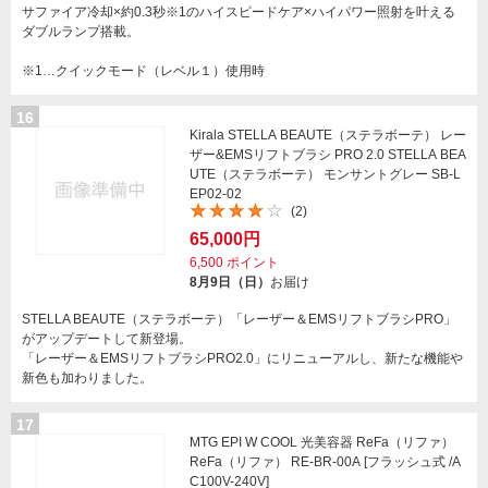
サファイア冷却×約0.3秒※1のハイスピードケア×ハイパワー照射を叶える
ダブルランプ搭載。
※1…クイックモード（レベル１）使用時
16
Kirala STELLA BEAUTE（ステラボーテ） レー
ザー&EMSリフトブラシ PRO 2.0 STELLA BEA
UTE（ステラボーテ） モンサントグレー SB-L
EP02-02
(2)
65,000円
6,500
ポイント
8月9日（日）
お届け
STELLA BEAUTE（ステラボーテ）「レーザー＆EMSリフトブラシPRO」
がアップデートして新登場。
「レーザー＆EMSリフトブラシPRO2.0」にリニューアルし、新たな機能や
新色も加わりました。
17
MTG EPI W COOL 光美容器 ReFa（リファ）
ReFa（リファ） RE-BR-00A [フラッシュ式 /A
C100V-240V]