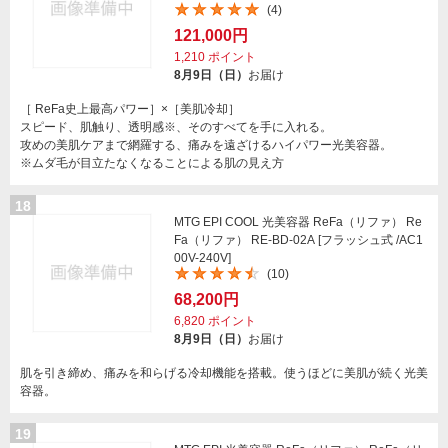
(4)
121,000円
1,210
ポイント
8月9日（日）
お届け
［ ReFa史上最高パワー］×［美肌冷却］
スピード、肌触り、透明感※、そのすべてを手に入れる。
攻めの美肌ケアまで網羅する、痛みを遠ざけるハイパワー光美容器。
※ムダ毛が目立たなくなることによる肌の見え方
18
MTG EPI COOL 光美容器 ReFa（リファ） Re
Fa（リファ） RE-BD-02A [フラッシュ式 /AC1
00V-240V]
(10)
68,200円
6,820
ポイント
8月9日（日）
お届け
肌を引き締め、痛みを和らげる冷却機能を搭載。使うほどに美肌が続く光美
容器。
19