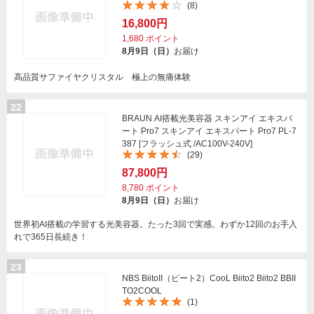
(8)
16,800円
1,680
ポイント
8月9日（日）
お届け
高品質サファイヤクリスタル 極上の無痛体験
22
BRAUN AI搭載光美容器 スキンアイ エキスパ
ート Pro7 スキンアイ エキスパート Pro7 PL-7
387 [フラッシュ式 /AC100V-240V]
(29)
87,800円
8,780
ポイント
8月9日（日）
お届け
世界初AI搭載の学習する光美容器。たった3回で実感。わずか12回のお手入
れで365日長続き！
23
NBS BiitoII（ビート2）CooL Biito2 Biito2 BBII
TO2COOL
(1)