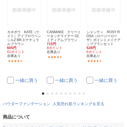
カネボウ KATE（ケ
CANMAKE クリーミ
シャンティ ROSY R
イト）アイブロウペン
ータッチライナー 02
OSA（ロージーロー
シルZ BR-3 ナチュラ
ミディアムブラウン
ザ）ポイントメイクア
ルブラウン
715円
ップブラシセット
605円
8ポイント
528円
61ポイント
在庫あり
6ポイント
在庫あり
在庫あり
(288)
(24)
(9)
一緒に買う
一緒に買う
一緒に買う
パウダーファンデーション 人気売れ筋ランキングを見る
商品について