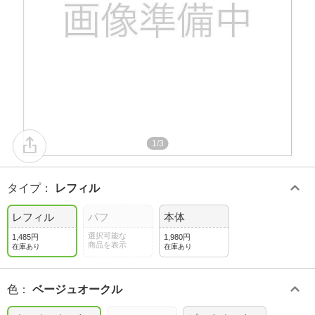
1/3
タイプ
：
レフィル
レフィル
パフ
本体
選択可能な
1,485円
1,980円
商品を表示
在庫あり
在庫あり
色
：
ベージュオークル