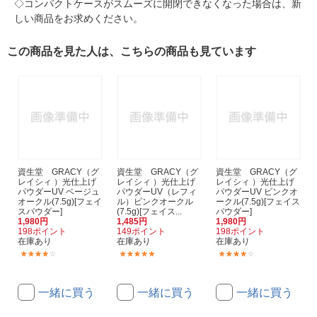
◇コンパクトケースがスムーズに開閉できなくなった場合は、新
しい商品をお求めください。
この商品を見た人は、こちらの商品も見ています
資生堂 GRACY（グ
資生堂 GRACY（グ
資生堂 GRACY（グ
レイシィ ）光仕上げ
レイシィ ）光仕上げ
レイシィ ）光仕上げ
パウダーUV ベージュ
パウダーUV（レフィ
パウダーUV ピンクオ
オークル(7.5g)[フェイ
ル）ピンクオークル
ークル(7.5g)[フェイス
スパウダー]
(7.5g)[フェイス...
パウダー]
1,980円
1,485円
1,980円
198ポイント
149ポイント
198ポイント
在庫あり
在庫あり
在庫あり
(6)
(5)
(5)
一緒に買う
一緒に買う
一緒に買う