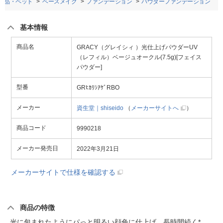
粧品・ペット
ベースメイク
ファンデーション
パウダーファンデーション
基本情報
商品名
GRACY（グレイシィ ）光仕上げパウダーUV
（レフィル）ベージュオークル(7.5g)[フェイス
パウダー]
型番
GRﾋｶﾘｼｱｹﾞRBO
メーカー
資生堂｜shiseido
（
メーカーサイトへ
）
商品コード
9990218
メーカー発売日
2022年3月21日
メーカーサイトで仕様を確認する
商品の特徴
光に包まれたようにパっと明るい顔色に仕上げ、長時間続く*。