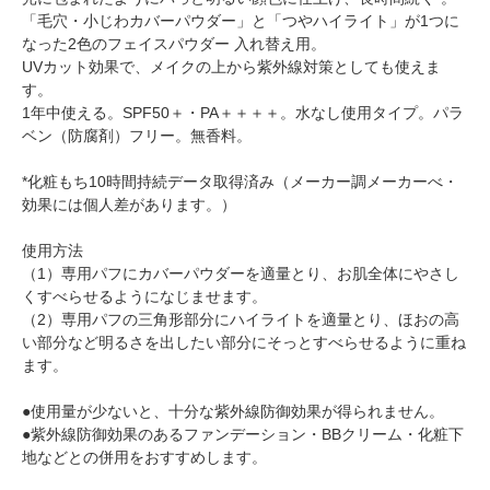
「毛穴・小じわカバーパウダー」と「つやハイライト」が1つに
なった2色のフェイスパウダー 入れ替え用。
UVカット効果で、メイクの上から紫外線対策としても使えま
す。
1年中使える。SPF50＋・PA＋＋＋＋。水なし使用タイプ。パラ
ベン（防腐剤）フリー。無香料。
*化粧もち10時間持続データ取得済み（メーカー調メーカーべ・
効果には個人差があります。）
使用方法
（1）専用パフにカバーパウダーを適量とり、お肌全体にやさし
くすべらせるようになじませます。
（2）専用パフの三角形部分にハイライトを適量とり、ほおの高
い部分など明るさを出したい部分にそっとすべらせるように重ね
ます。
●使用量が少ないと、十分な紫外線防御効果が得られません。
●紫外線防御効果のあるファンデーション・BBクリーム・化粧下
地などとの併用をおすすめします。