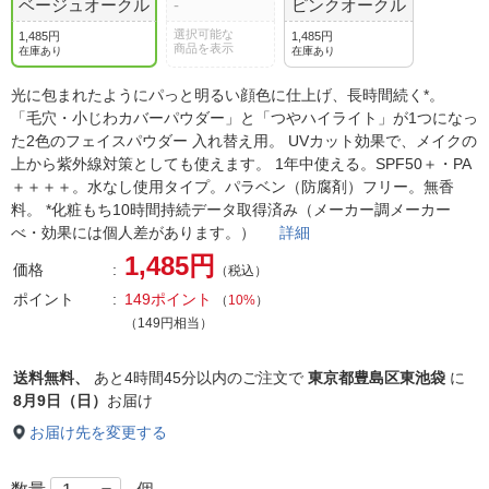
ベージュオークル
-
ピンクオークル
選択可能な
1,485円
1,485円
商品を表示
在庫あり
在庫あり
光に包まれたようにパっと明るい顔色に仕上げ、長時間続く*。
「毛穴・小じわカバーパウダー」と「つやハイライト」が1つになっ
た2色のフェイスパウダー 入れ替え用。 UVカット効果で、メイクの
上から紫外線対策としても使えます。 1年中使える。SPF50＋・PA
＋＋＋＋。水なし使用タイプ。パラベン（防腐剤）フリー。無香
料。 *化粧もち10時間持続データ取得済み（メーカー調メーカー
べ・効果には個人差があります。）
詳細
1,485円
価格
（税込）
ポイント
149ポイント
（
10%
）
（149円相当）
送料無料、
あと
4時間45分以内
のご注文で
東京都豊島区東池袋
に
8月9日（日）
お届け
お届け先を変更する