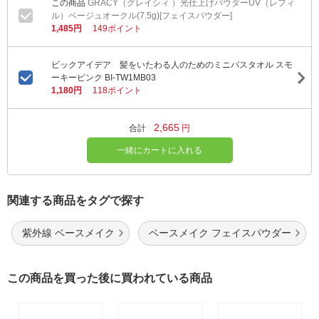
GRACY（グレイシィ ）光仕上げパウダーUV（レフィ
ル）ベージュオークル(7.5g)[フェイスパウダー]
1,485円
149ポイント
ビックアイデア 髪をいたわる人のためのミニバスタオル スモ
ーキーピンク BI-TW1MB03
1,180円
118ポイント
2,665
合計
円
一緒にカートに入れる
関連する商品をタグで探す
紫外線 ベースメイク
ベースメイク フェイスパウダー
この商品を買った後に買われている商品