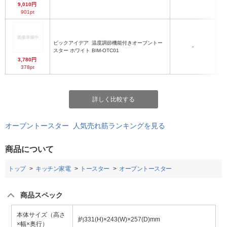
9,010円
901pt
ビックアイデア
温度調節機能付きオーブントー
-
スター ホワイト BIM-OTC01
3,780円
378pt
詳しく比較する
オーブントースター 人気売れ筋ランキングを見る
商品について
トップ
キッチン家電
トースター
オーブントースター
商品スペック
本体サイズ（高さ
約331(H)×243(W)×257(D)mm
×幅×奥行）