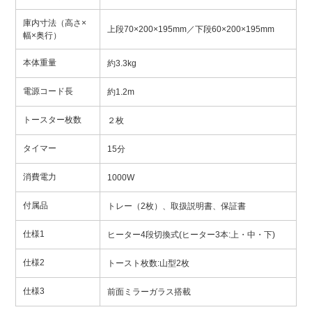
庫内寸法（高さ×
上段70×200×195mm／下段60×200×195mm
幅×奥行）
本体重量
約3.3kg
電源コード長
約1.2m
トースター枚数
２枚
タイマー
15分
消費電力
1000W
付属品
トレー（2枚）、取扱説明書、保証書
仕様1
ヒーター4段切換式(ヒーター3本:上・中・下)
仕様2
トースト枚数:山型2枚
仕様3
前面ミラーガラス搭載