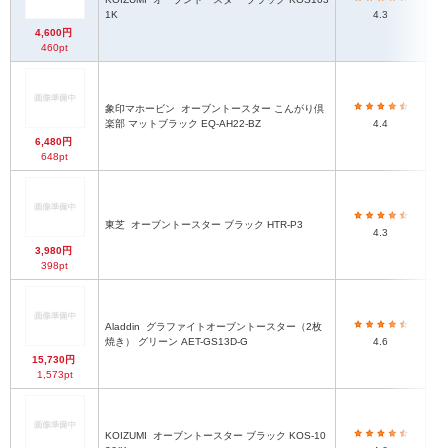
1K
4.3
33
4,600円
460pt
象印マホービン
オーブントースター こんがり倶
楽部 マットブラック EQ-AH22-BZ
4.4
6,480円
648pt
東芝
オーブントースター ブラック HTR-P3
4.3
3,980円
398pt
Aladdin
グラファイトオーブントースター（2枚
焼き） グリーン AET-GS13D-G
4.6
15,730円
1,573pt
KOIZUMI
オーブントースター ブラック KOS-10