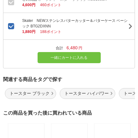
4,600円
460ポイント
Skater NEWステンレスバターカッター＆バターケース ベーシ
ック BTG2DXNN
1,880円
188ポイント
6,480
合計
円
一緒にカートに入れる
関連する商品をタグで探す
トースター ブラック
トースター ハイパワー
トースタ
この商品を買った後に買われている商品