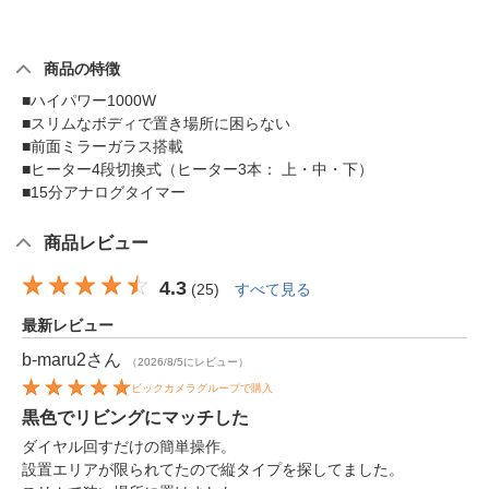
商品の特徴
■ハイパワー1000W
■スリムなボディで置き場所に困らない
■前面ミラーガラス搭載
■ヒーター4段切換式（ヒーター3本： 上・中・下）
■15分アナログタイマー
商品レビュー
4.3
(
25
)
すべて見る
最新レビュー
b-maru2
さん
（2026/8/5にレビュー）
ビックカメラグループで購入
黒色でリビングにマッチした
ダイヤル回すだけの簡単操作。
設置エリアが限られてたので縦タイプを探してました。