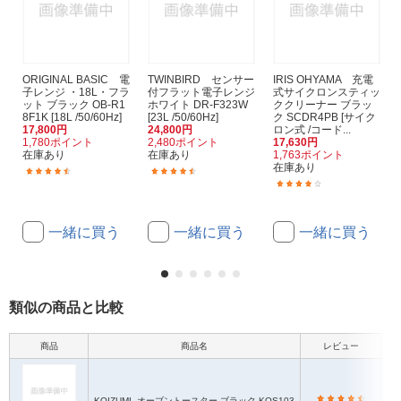
ORIGINAL BASIC 電
TWINBIRD センサー
IRIS OHYAMA 充電
子レンジ ・18L・フラ
付フラット電子レンジ
式サイクロンスティッ
ット ブラック OB-R1
ホワイト DR-F323W
ククリーナー ブラッ
8F1K [18L /50/60Hz]
[23L /50/60Hz]
ク SCDR4PB [サイク
17,800円
24,800円
ロン式 /コード...
1,780ポイント
2,480ポイント
17,630円
在庫あり
在庫あり
1,763ポイント
在庫あり
(273)
(14)
(13)
一緒に買う
一緒に買う
一緒に買う
類似の商品と比較
商品
商品名
レビュー
本
KOIZUMI
オーブントースター ブラック KOS103