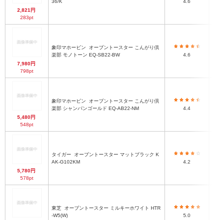
36/K
4.6
2,821円
283pt
象印マホービン
オーブントースター こんがり倶
楽部 モノトーン EQ-SB22-BW
4.6
7,980円
798pt
象印マホービン
オーブントースター こんがり倶
楽部 シャンパンゴールド EQ-AB22-NM
4.4
5,480円
548pt
タイガー
オーブントースター マットブラック K
2
AK-G102KM
4.2
5,780円
578pt
東芝
オーブントースター ミルキーホワイト HTR
-W5(W)
5.0